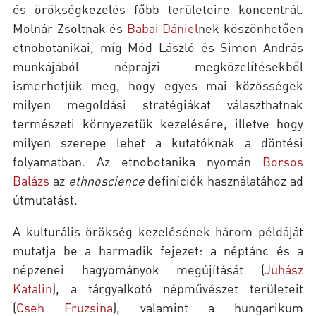
és örökségkezelés főbb területeire koncentrál.
Molnár Zsoltnak és
Babai Dániel
nek köszönhetően
etnobotanikai, míg Mód László és Simon András
munkájából néprajzi megközelítésekből
ismerhetjük meg, hogy egyes mai közösségek
milyen megoldási stratégiákat választhatnak
természeti környezetük kezelésére, illetve hogy
milyen szerepe lehet a kutatóknak a döntési
folyamatban. Az etnobotanika nyomán
Borsos
Balázs
az
ethnoscience
definíciók használatához ad
útmutatást.
A kulturális örökség kezelésének három példáját
mutatja be a harmadik fejezet: a néptánc és a
népzenei hagyományok megújítását (
Juhász
Katalin
), a tárgyalkotó népművészet területeit
(
Cseh Fruzsina
), valamint a hungarikum