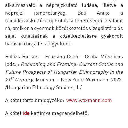
alkalmazható a néprajzkutató tudása, illetve a
néprajzi ismeretanyag. Báti Anikó a
táplálkozáskultúra új kutatási lehetőségeire világít
rá, amikor a gyermek közétkeztetés vizsgálatára és
saját kutatásának a közétkeztetésre gyakorolt
hatására hívja fel a figyelmet.
Balázs Borsos – Fruzsina Cseh – Csaba Mészáros
(eds.):
Reckoning and Framing: Current Status and
Future Prospects of Hungarian Ethnography in the
st
21
Century
. Münster – New York: Waxmann, 2022.
/Hungarian Ethnology Studies, 1./
A kötet tartalomjegyzéke:
www.waxmann.com
A kötet
ide
kattintva megrendelhető.