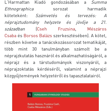
L’Harmattan Kiadó gondozásában a
Summa
Ethnographica
sorozat harmadik
köteteként:
Számvetés és tervezés: A
néprajztudomány helyzete és jövője a 21.
században
(
Cseh Fruzsina
,
Mészáros
Csaba
és
Borsos Balázs
szerkesztésében). A kötet,
részben követve a tanácskozássorozat tematikáját,
több mint 30 tanulmányban számolt be a
néprajzkutatás hasznáról és alkalmazhatóságáról, a
néprajz és a társtudományok viszonyáról, a
néprajzoktatás kérdéséről, valamint a néprajzi
közgyűjtemények helyzetéről és tapasztalatairól.