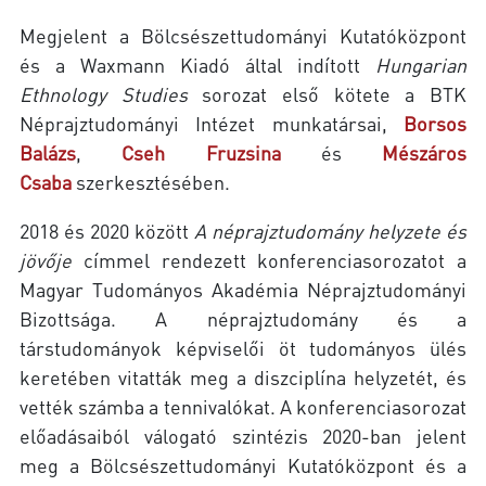
Megjelent a Bölcsészettudományi Kutatóközpont
és a Waxmann Kiadó által indított
Hungarian
Ethnology Studies
sorozat első kötete a BTK
Néprajztudományi Intézet munkatársai,
Borsos
Balázs
,
Cseh Fruzsina
és
Mészáros
Csaba
szerkesztésében.
2018 és 2020 között
A néprajztudomány helyzete és
jövője
címmel rendezett konferenciasorozatot a
Magyar Tudományos Akadémia Néprajztudományi
Bizottsága. A néprajztudomány és a
társtudományok képviselői öt tudományos ülés
keretében vitatták meg a diszciplína helyzetét, és
vették számba a tennivalókat. A konferenciasorozat
előadásaiból válogató szintézis 2020-ban jelent
meg a Bölcsészettudományi Kutatóközpont és a