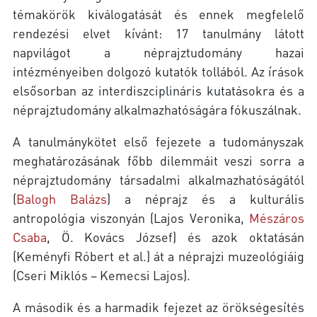
témakörök kiválogatását és ennek megfelelő
rendezési elvet kívánt: 17 tanulmány látott
napvilágot a néprajztudomány hazai
intézményeiben dolgozó kutatók tollából. Az írások
elsősorban az interdiszciplináris kutatásokra és a
néprajztudomány alkalmazhatóságára fókuszálnak.
A tanulmánykötet első fejezete a tudományszak
meghatározásának főbb dilemmáit veszi sorra a
néprajztudomány társadalmi alkalmazhatóságától
(
Balogh Balázs
) a néprajz és a kulturális
antropológia viszonyán (Lajos Veronika,
Mészáros
Csaba
, Ö. Kovács József) és azok oktatásán
(Keményfi Róbert et al.) át a néprajzi muzeológiáig
(Cseri Miklós – Kemecsi Lajos).
A második és a harmadik fejezet az örökségesítés