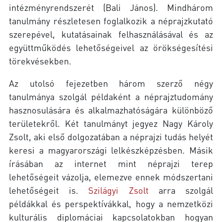
intézményrendszerét (Bali János). Mindhárom
tanulmány részletesen foglalkozik a néprajzkutató
szerepével, kutatásainak felhasználásával és az
együttműködés lehetőségeivel az örökségesítési
törekvésekben.
Az utolsó fejezetben három szerző négy
tanulmánya szolgál példaként a néprajztudomány
hasznosulására és alkalmazhatóságára különböző
területekről. Két tanulmányt jegyez Nagy Károly
Zsolt, aki első dolgozatában a néprajzi tudás helyét
keresi a magyarországi lelkészképzésben. Másik
írásában az internet mint néprajzi terep
lehetőségeit vázolja, elemezve ennek módszertani
lehetőségeit is.
Szilágyi Zsolt
arra szolgál
példákkal és perspektívákkal, hogy a nemzetközi
kulturális diplomáciai kapcsolatokban hogyan