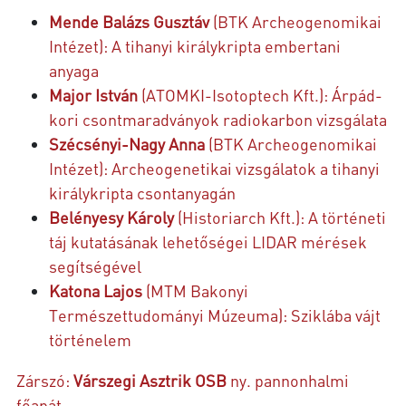
Mende Balázs Gusztáv
(BTK Archeogenomikai
Intézet): A tihanyi királykripta embertani
anyaga
Major István
(ATOMKI-Isotoptech Kft.): Árpád-
kori csontmaradványok radiokarbon vizsgálata
Szécsényi-Nagy Anna
(BTK Archeogenomikai
Intézet): Archeogenetikai vizsgálatok a tihanyi
királykripta csontanyagán
Belényesy Károly
(Historiarch Kft.): A történeti
táj kutatásának lehetőségei LIDAR mérések
segítségével
Katona Lajos
(MTM Bakonyi
Természettudományi Múzeuma): Sziklába vájt
történelem
Zárszó:
Várszegi Asztrik OSB
ny. pannonhalmi
főapát