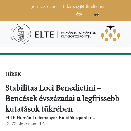
+36 1 224 6700
titkarsag@htk.elte.hu
HÍREK
Stabilitas Loci Benedictini −
Bencések évszázadai a legfrissebb
kutatások tükrében
ELTE Humán Tudományok Kutatóközpontja
2022. december 12.