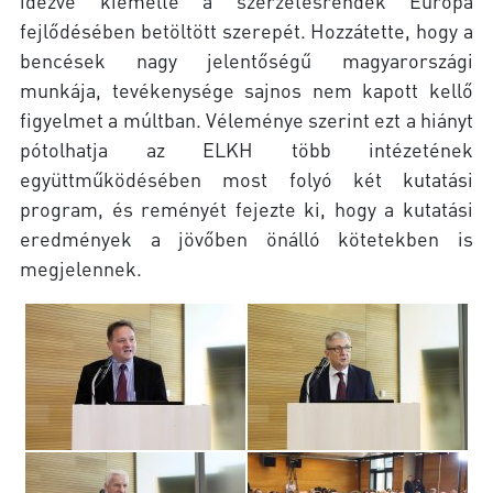
idézve kiemelte a szerzetesrendek Európa
fejlődésében betöltött szerepét. Hozzátette, hogy a
bencések nagy jelentőségű magyarországi
munkája, tevékenysége sajnos nem kapott kellő
figyelmet a múltban. Véleménye szerint ezt a hiányt
pótolhatja az ELKH több intézetének
együttműködésében most folyó két kutatási
program, és reményét fejezte ki, hogy a kutatási
eredmények a jövőben önálló kötetekben is
megjelennek.