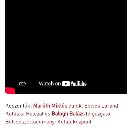
Köszöntők:
Maróth Miklós
elnök, Eötvös Loránd
Kutatási Hálózat és
Balogh Balázs
főigazgató,
Bölcsészettudományi Kutatóközpont