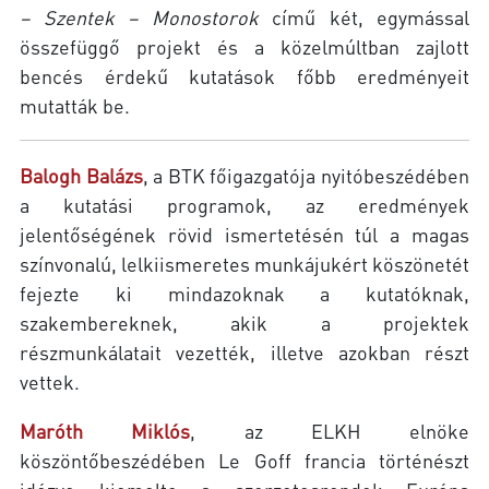
− Szentek − Monostorok
című két, egymással
összefüggő projekt és a közelmúltban zajlott
bencés érdekű kutatások főbb eredményeit
mutatták be.
Balogh Balázs
, a BTK főigazgatója nyitóbeszédében
a kutatási programok, az eredmények
jelentőségének rövid ismertetésén túl a magas
színvonalú, lelkiismeretes munkájukért köszönetét
fejezte ki mindazoknak a kutatóknak,
szakembereknek, akik a projektek
részmunkálatait vezették, illetve azokban részt
vettek.
Maróth Miklós
, az ELKH elnöke
köszöntőbeszédében Le Goff francia történészt