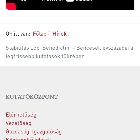
Ön itt van:
Főlap
Hírek
Stabilitas Loci Benedictini − Bencések évszázadai a
legfrissebb kutatások tükrében
KUTATÓKÖZPONT
Elérhetőség
Vezetőség
Gazdasági igazgatóság
Közérdekű adatok