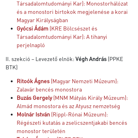
Társadalomtudományi Kar): Monostorhálózat
és a monostori birtokok megjelenése a korai
Magyar Királyságban
Gyócsi Ádám
(KRE Bölcsészet és
Társadalomtudományi Kar): A tihanyi
perjelnapló
II. szekció – Levezető elnök:
Végh András
(PPKE
BTK)
Ritoók Ágnes
(Magyar Nemzeti Múzeum):
Zalavár bencés monostora
Buzás Gergely
(MNM Mátyás Király Múzeum):
Almád monostora és az Atyusz nemzetség
Molnár István
(Rippl-Rónai Múzeum):
Régészeti kutatás a zselicszentjakabi bencés
monostor területén