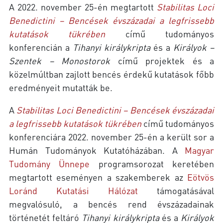
A 2022. november 25-én megtartott
Stabilitas Loci
Benedictini – Bencések évszázadai a legfrissebb
kutatások tükrében
című tudományos
konferencián a
Tihanyi királykripta
és a
Királyok −
Szentek − Monostorok
című projektek és a
közelmúltban zajlott bencés érdekű kutatások főbb
eredményeit mutatták be.
A
Stabilitas Loci Benedictini – Bencések évszázadai
a legfrissebb kutatások tükrében
című tudományos
konferenciára 2022. november 25-én a került sor a
Humán Tudományok Kutatóházában. A
Magyar
Tudomány Ünnepe
programsorozat keretében
megtartott eseményen a szakemberek az
Eötvös
Loránd Kutatási Hálózat
támogatásával
megvalósuló, a bencés rend évszázadainak
történetét feltáró
Tihanyi királykripta
és a
Királyok