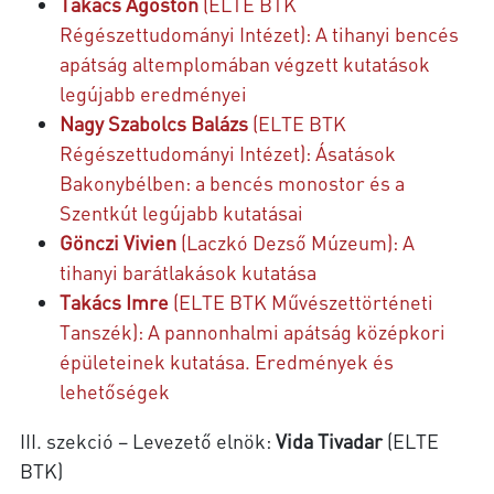
Takács Ágoston
(ELTE BTK
Régészettudományi Intézet): A tihanyi bencés
apátság altemplomában végzett kutatások
legújabb eredményei
Nagy Szabolcs Balázs
(ELTE BTK
Régészettudományi Intézet): Ásatások
Bakonybélben: a bencés monostor és a
Szentkút legújabb kutatásai
Gönczi Vivien
(Laczkó Dezső Múzeum): A
tihanyi barátlakások kutatása
Takács Imre
(ELTE BTK Művészettörténeti
Tanszék): A pannonhalmi apátság középkori
épületeinek kutatása. Eredmények és
lehetőségek
III. szekció – Levezető elnök:
Vida Tivadar
(ELTE
BTK)