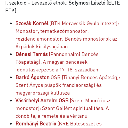
I. szekció – Levezető elnök:
Solymosi László
(ELTE
BTK)
Szovák Kornél
(BTK Moravcsik Gyula Intézet):
Monostor, temetkezőmonostor,
rezidenciamonostor. Bencés monostorok az
Árpádok királyságában
Dénesi Tamás
(Pannonhalmi Bencés
Főapátság): A magyar bencések
identitásképzése a 17–18. században
Barkó Ágoston
OSB (Tihanyi Bencés Apátság):
Szent Ányos püspök franciaországi és
magyarországi kultusza
Vásárhelyi Anzelm OSB
(Szent Mauríciusz
monostor): Szent Gellért spiritualitása. A
cönobita, a remete és a vértanú
Romhányi Beatrix
(KRE Bölcsészet és