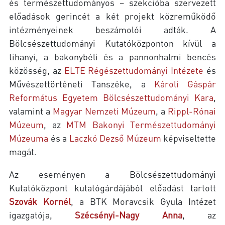
és természettudományos – szekcióba szervezett
előadások gerincét a két projekt közreműködő
intézményeinek beszámolói adták. A
Bölcsészettudományi Kutatóközponton kívül a
tihanyi, a bakonybéli és a pannonhalmi bencés
közösség, az
ELTE Régészettudományi Intézete
és
Művészettörténeti Tanszéke, a
Károli Gáspár
Református Egyetem Bölcsészettudományi Kara
,
valamint a
Magyar Nemzeti Múzeum
, a
Rippl-Rónai
Múzeum
, az
MTM Bakonyi Természettudományi
Múzeuma
és a
Laczkó Dezső Múzeum
képviseltette
magát.
Az eseményen a Bölcsészettudományi
Kutatóközpont kutatógárdájából előadást tartott
Szovák Kornél
, a BTK Moravcsik Gyula Intézet
igazgatója,
Szécsényi-Nagy Anna
, az