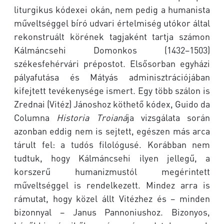
liturgikus kódexei okán, nem pedig a humanista
műveltséggel bíró udvari értelmiség utókor által
rekonstruált körének tagjaként tartja számon
Kálmáncsehi Domonkos (1432–1503)
székesfehérvári prépostot. Elsősorban egyházi
pályafutása és Mátyás adminisztrációjában
kifejtett tevékenysége ismert. Egy több szálon is
Zrednai (Vitéz) Jánoshoz köthető kódex, Guido da
Columna
Historia Troianá
ja vizsgálata során
azonban eddig nem is sejtett, egészen más arca
tárult fel: a tudós filológusé. Korábban nem
tudtuk, hogy Kálmáncsehi ilyen jellegű, a
korszerű humanizmustól megérintett
műveltséggel is rendelkezett. Mindez arra is
rámutat, hogy közel állt Vitézhez és – minden
bizonnyal – Janus Pannoniushoz. Bizonyos,