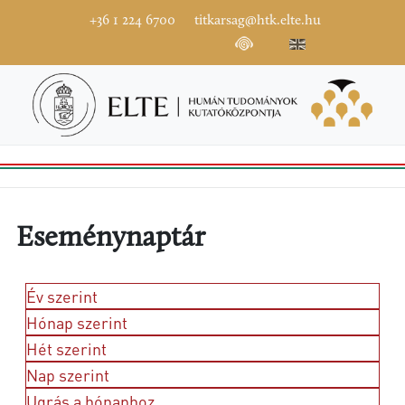
+36 1 224 6700
titkarsag@htk.elte.hu
Eseménynaptár
Év szerint
Hónap szerint
Hét szerint
Nap szerint
Ugrás a hónaphoz