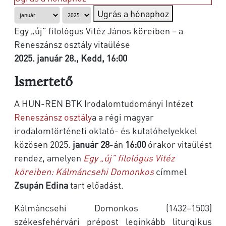
Ugrás a hónaphoz
Egy „új” filológus Vitéz János köreiben – a
Reneszánsz osztály vitaülése
2025. január 28., Kedd, 16:00
Ismertető
A HUN-REN BTK Irodalomtudományi Intézet
Reneszánsz osztály
a a régi magyar
irodalomtörténeti oktató- és kutatóhelyekkel
közösen 2025.
január 28
-án
16:00
órakor vitaülést
rendez, amelyen
Egy „új” filológus Vitéz
köreiben: Kálmáncsehi Domonkos
címmel
Zsupán Edina
tart előadást.
Kálmáncsehi Domonkos (1432–1503)
székesfehérvári prépost leginkább liturgikus