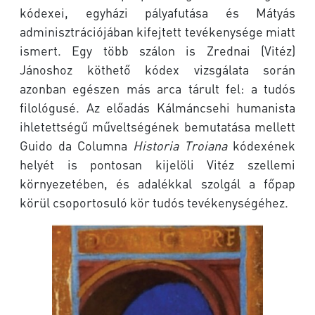
kódexei, egyházi pályafutása és Mátyás
adminisztrációjában kifejtett tevékenysége miatt
ismert. Egy több szálon is Zrednai (Vitéz)
Jánoshoz köthető kódex vizsgálata során
azonban egészen más arca tárult fel: a tudós
filológusé. Az előadás Kálmáncsehi humanista
ihletettségű műveltségének bemutatása mellett
Guido da Columna
Historia Troiana
kódexének
helyét is pontosan kijelöli Vitéz szellemi
környezetében, és adalékkal szolgál a főpap
körül csoportosuló kör tudós tevékenységéhez.