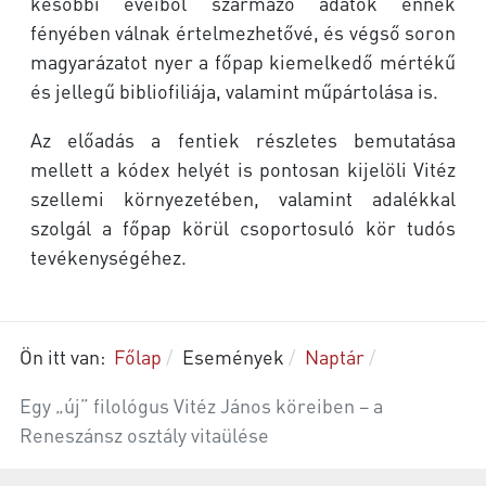
későbbi éveiből származó adatok ennek
fényében válnak értelmezhetővé, és végső soron
magyarázatot nyer a főpap kiemelkedő mértékű
és jellegű bibliofiliája, valamint műpártolása is.
Az előadás a fentiek részletes bemutatása
mellett a kódex helyét is pontosan kijelöli Vitéz
szellemi környezetében, valamint adalékkal
szolgál a főpap körül csoportosuló kör tudós
tevékenységéhez.
Ön itt van:
Főlap
Események
Naptár
Egy „új” filológus Vitéz János köreiben – a
Reneszánsz osztály vitaülése