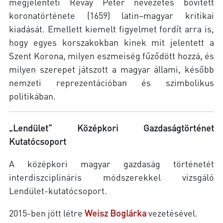
megjelenteti Révay Péter nevezetes bővített
koronatörténete (1659) latin–magyar kritikai
kiadását. Emellett kiemelt figyelmet fordít arra is,
hogy egyes korszakokban kinek mit jelentett a
Szent Korona, milyen eszmeiség fűződött hozzá, és
milyen szerepet játszott a magyar állami, később
nemzeti reprezentációban és szimbolikus
politikában.
„Lendület” Középkori Gazdaságtörténet
Kutatócsoport
A középkori magyar gazdaság történetét
interdiszciplináris módszerekkel vizsgáló
Lendület-kutatócsoport.
2015-ben jött létre
Weisz Boglárka
vezetésével.