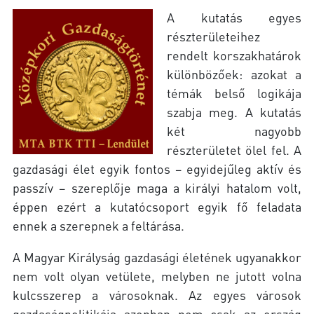
A kutatás egyes
részterületeihez
rendelt korszakhatárok
különbözőek: azokat a
témák belső logikája
szabja meg. A kutatás
két nagyobb
részterületet ölel fel. A
gazdasági élet egyik fontos – egyidejűleg aktív és
passzív – szereplője maga a királyi hatalom volt,
éppen ezért a kutatócsoport egyik fő feladata
ennek a szerepnek a feltárása.
A Magyar Királyság gazdasági életének ugyanakkor
nem volt olyan vetülete, melyben ne jutott volna
kulcsszerep a városoknak. Az egyes városok
gazdaságpolitikája azonban nem csak az ország