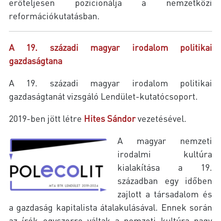
erőteljesen pozicionálja a nemzetközi
reformációkutatásban.
A 19. századi magyar irodalom politikai
gazdaságtana
A 19. századi magyar irodalom politikai
gazdaságtanát vizsgáló Lendület-kutatócsoport.
2019-ben jött létre
Hites Sándor
vezetésével.
A magyar nemzeti
irodalmi kultúra
kialakítása a 19.
században egy időben
zajlott a társadalom és
a gazdaság kapitalista átalakulásával. Ennek során
az írók egyszerre váltak a nemzeti kultúra nagy