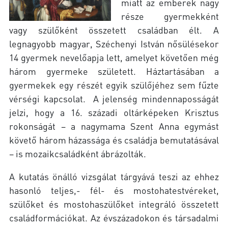
miatt az emberek nagy
része gyermekként
vagy szülőként összetett családban élt. A
legnagyobb magyar, Széchenyi István nősülésekor
14 gyermek nevelőapja lett, amelyet követően még
három gyermeke született. Háztartásában a
gyermekek egy részét egyik szülőjéhez sem fűzte
vérségi kapcsolat. A jelenség mindennaposságát
jelzi, hogy a 16. századi oltárképeken Krisztus
rokonságát – a nagymama Szent Anna egymást
követő három házassága és családja bemutatásával
– is mozaikcsaládként ábrázolták.
A kutatás önálló vizsgálat tárgyává teszi az ehhez
hasonló teljes,- fél- és mostohatestvéreket,
szülőket és mostohaszülőket integráló összetett
családformációkat. Az évszázadokon és társadalmi