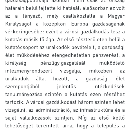
határain belül fejtette ki hatását: elsősorban ez volt
az a tényező, mely csatlakoztatta a Magyar
Királyságot a középkori Európa gazdaságának
vérkeringésébe: ezért a városi gazdálkodás lesz a
kutatás másik fő ága. Az első részterületen belül a
kutatócsoport az uralkodók bevételeit, a gazdasági
élet működéséhez elengedhetetlen pénzverést, a
királyság pénzügyigazgatását működtető
intézményrendszert vizsgálja, miközben az
uralkodók által hozott, a gazdasági élet
szempontjából jelentős intézkedések
tanulmányozása szintén a kutatás ezen részéhez
tartozik. A városi gazdálkodást három szinten lehet
vizsgálni: az adminisztráció, az infrastruktúra és a
saját vállalkozások szintjén. Míg az első kettő
lehetőséget teremtett arra, hogy a település a