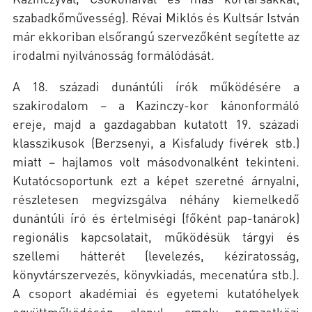
szabadkőművesség). Révai Miklós és Kultsár István
már ekkoriban elsőrangú szervezőként segítette az
irodalmi nyilvánosság formálódását.
A 18. századi dunántúli írók működésére a
szakirodalom – a Kazinczy-kor kánonformáló
ereje, majd a gazdagabban kutatott 19. századi
klasszikusok (Berzsenyi, a Kisfaludy fivérek stb.)
miatt – hajlamos volt másodvonalként tekinteni.
Kutatócsoportunk ezt a képet szeretné árnyalni,
részletesen megvizsgálva néhány kiemelkedő
dunántúli író és értelmiségi (főként pap-tanárok)
regionális kapcsolatait, működésük tárgyi és
szellemi hátterét (levelezés, kéziratosság,
könyvtárszervezés, könyvkiadás, mecenatúra stb.).
A csoport akadémiai és egyetemi kutatóhelyek
együttműködésén alapul, amely nemzetközi