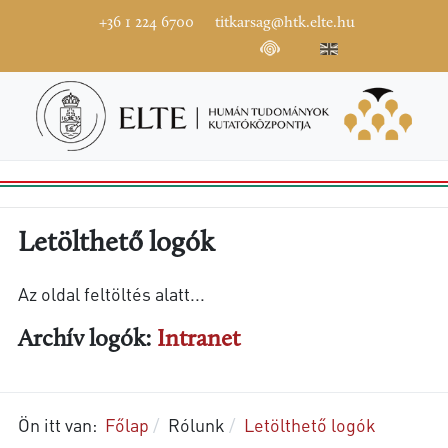
+36 1 224 6700
titkarsag@htk.elte.hu
Letölthető logók
Az oldal feltöltés alatt...
Archív logók:
Intranet
Ön itt van:
Főlap
Rólunk
Letölthető logók