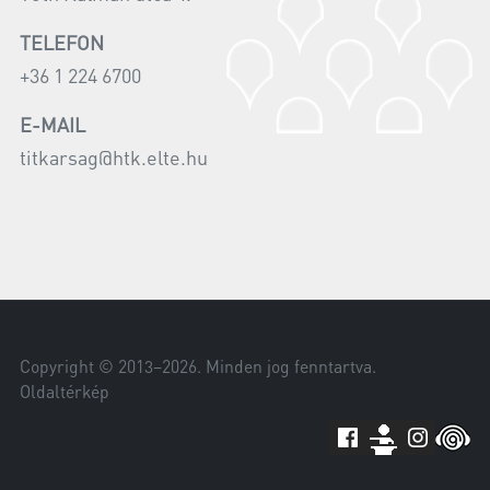
TELEFON
+36 1 224 6700
E-MAIL
titkarsag@htk.elte.hu
Copyright © 2013–
2026
. Minden jog fenntartva.
Oldaltérkép