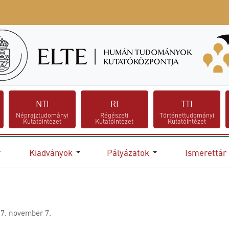
NTI
RI
TTI
Néprajztudományi
Régészeti
Történettudományi
Kutatóintézet
Kutatóintézet
Kutatóintézet
Kiadványok
Pályázatok
Ismerettár
7. november 7.