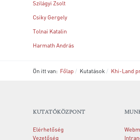
Szilágyi Zsolt
Csiky Gergely
Tolnai Katalin
Harmath András
Ön itt van:
Főlap
Kutatások
Khi-Land p
KUTATÓKÖZPONT
MUNK
Elérhetőség
Webma
Vezetőség
Intran