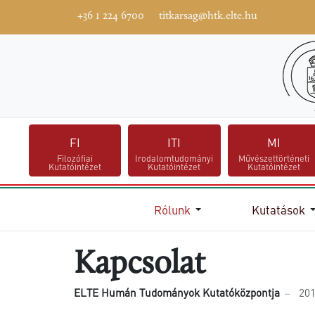
+36 1 224 6700
titkarsag@htk.elte.hu
FI
ITI
MI
Filozófiai
Irodalomtudományi
Művészettörténeti
Kutatóintézet
Kutatóintézet
Kutatóintézet
Kezdőlap
Rólunk
Kutatások
Kapcsolat
ELTE Humán Tudományok Kutatóközpontja
201