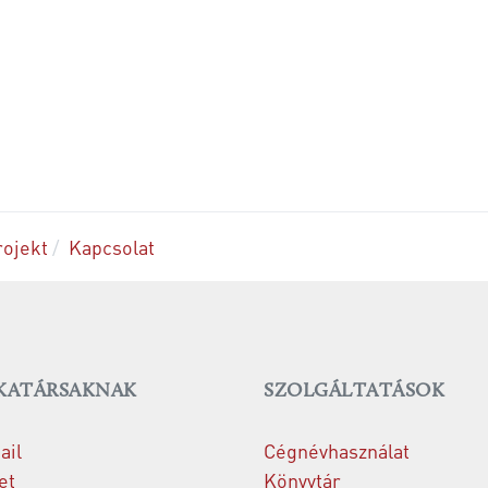
rojekt
Kapcsolat
ATÁRSAKNAK
SZOLGÁLTATÁSOK
il
Cégnévhasználat
et
Könyvtár