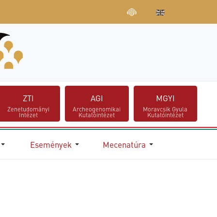
ZTI
AGI
MGYI
Zenetudományi
Archeogenomikai
Moravcsik Gyula
Intézet
Kutatóintézet
Kutatóintézet
Események
Mecenatúra