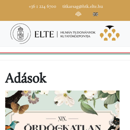
+36 1 224 6700
titkarsag@htk.elte.hu
Adások