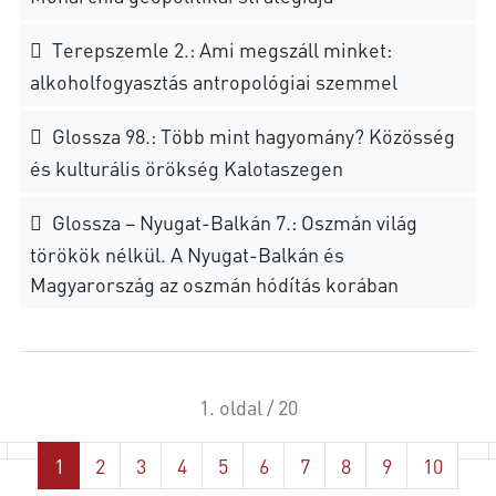
Terepszemle 2.: Ami megszáll minket:
alkoholfogyasztás antropológiai szemmel
Glossza 98.: Több mint hagyomány? Közösség
és kulturális örökség Kalotaszegen
Glossza – Nyugat-Balkán 7.: Oszmán világ
törökök nélkül. A Nyugat-Balkán és
Magyarország az oszmán hódítás korában
1. oldal / 20
1
2
3
4
5
6
7
8
9
10