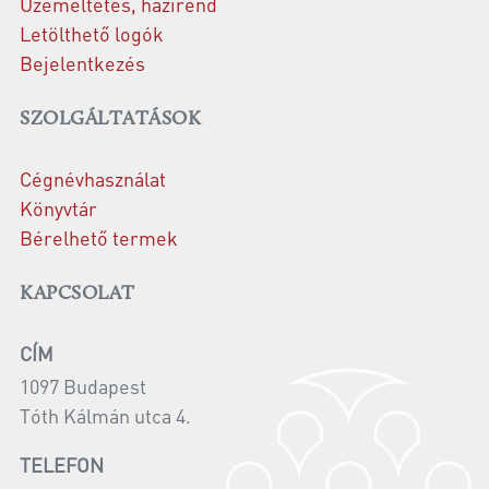
Üzemeltetés, házirend
Letölthető logók
Bejelentkezés
SZOLGÁLTATÁSOK
Cégnévhasználat
Könyvtár
Bérelhető termek
KAPCSOLAT
CÍM
1097 Budapest
Tóth Kálmán utca 4.
TELEFON