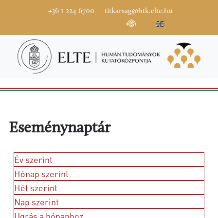
+36 1 224 6700
titkarsag@htk.elte.hu
Eseménynaptár
Év szerint
Hónap szerint
Hét szerint
Nap szerint
Ugrás a hónaphoz