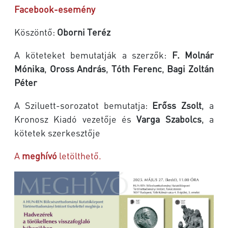
Facebook-esemény
Köszöntő:
Oborni Teréz
A köteteket bemutatják a szerzők:
F. Molnár
Mónika
,
Oross András
,
Tóth Ferenc
,
Bagi Zoltán
Péter
A Sziluett-sorozatot bemutatja:
Erőss Zsolt
, a
Kronosz Kiadó vezetője és
Varga Szabolcs
, a
kötetek szerkesztője
A
meghívó
letölthető.