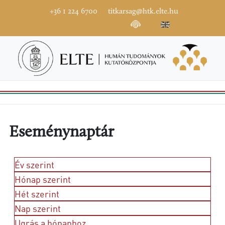
+36 1 224 6700
titkarsag@htk.elte.hu
Eseménynaptár
Év szerint
Hónap szerint
Hét szerint
Nap szerint
Ugrás a hónaphoz