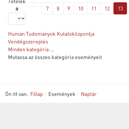
Tételek
7
8
9
10
11
12
13
#
Humán Tudományok Kutatóközpontja
Vendégszereplés
Minden kategória ...
Mutassa az összes kategória eseményeit
Ön itt van:
Főlap
Események
Naptár