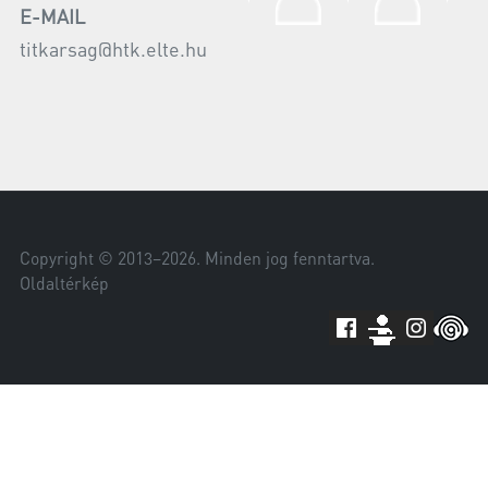
E-MAIL
titkarsag@htk.elte.hu
Copyright © 2013–
2026
. Minden jog fenntartva.
Oldaltérkép