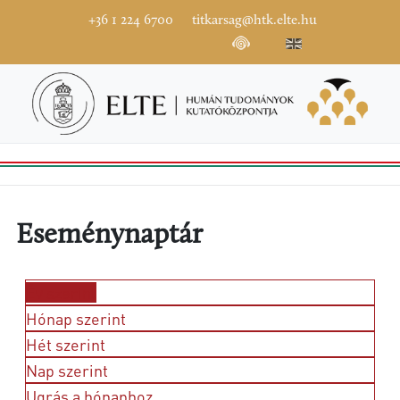
+36 1 224 6700
titkarsag@htk.elte.hu
Eseménynaptár
Év szerint
Hónap szerint
Hét szerint
Nap szerint
Ugrás a hónaphoz