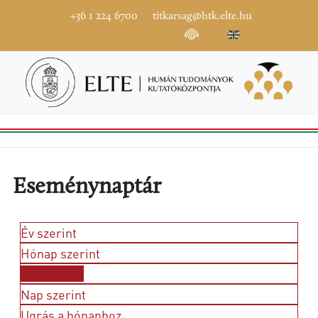
+36 1 224 6700
titkarsag@htk.elte.hu
Eseménynaptár
Év szerint
Hónap szerint
Hét szerint
Nap szerint
Ugrás a hónaphoz