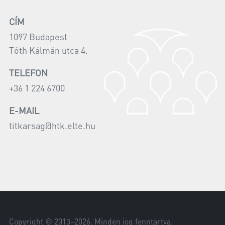
CÍM
1097 Budapest
Tóth Kálmán utca 4.
TELEFON
+36 1 224 6700
E-MAIL
titkarsag@htk.elte.hu
Copyright © 2013–
2026
. Minden jog fenntartva.