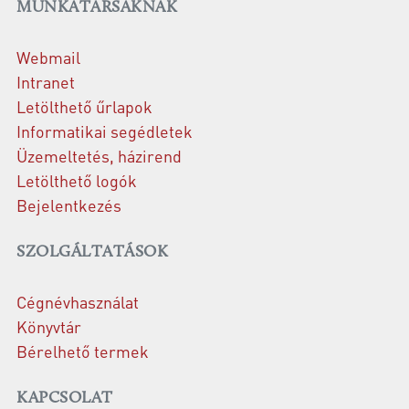
MUNKATÁRSAKNAK
Webmail
Intranet
Letölthető űrlapok
Informatikai segédletek
Üzemeltetés, házirend
Letölthető logók
Bejelentkezés
SZOLGÁLTATÁSOK
Cégnévhasználat
Könyvtár
Bérelhető termek
KAPCSOLAT