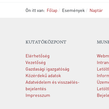
Ön itt van:
Főlap
Események
Naptár
KUTATÓKÖZPONT
MUNK
Elérhetőség
Webma
Vezetőség
Intran
Gazdasági igazgatóság
Letölt
Közérdekű adatok
Inform
Adatvédelem és visszaélés-
Üzeme
bejelentés
Letölt
Impresszum
Bejel