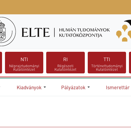
NTI
RI
TTI
Néprajztudományi
Régészeti
Történettudományi
Kutatóintézet
Kutatóintézet
Kutatóintézet
Kiadványok
Pályázatok
Ismerettár