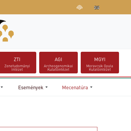
ZTI
AGI
MGYI
Zenetudományi
Archeogenomikai
Moravcsik Gyula
Intézet
Kutatóintézet
Kutatóintézet
Események
Mecenatúra