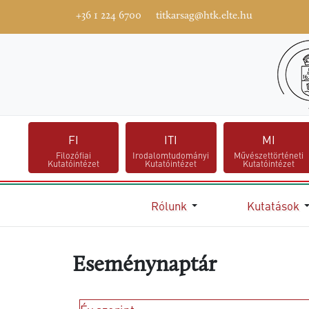
+36 1 224 6700
titkarsag@htk.elte.hu
FI
ITI
MI
Filozófiai
Irodalomtudományi
Művészettörténeti
Kutatóintézet
Kutatóintézet
Kutatóintézet
Kezdőlap
Rólunk
Kutatások
Eseménynaptár