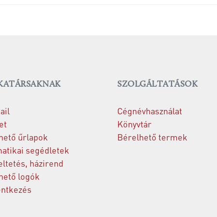
ATÁRSAKNAK
SZOLGÁLTATÁSOK
il
Cégnévhasználat
et
Könyvtár
hető űrlapok
Bérelhető termek
atikai segédletek
ltetés, házirend
hető logók
entkezés