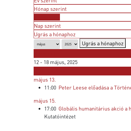
Év szerint
Hónap szerint
Hét szerint
Nap szerint
Ugrás a hónaphoz
Ugrás a hónaphoz
Korábbi hét
12 - 18 május, 2025
Következő hét
május 13.
11:00
Peter Leese előadása a Történ
május 15.
17:00
Globális humanitárius akció a
Kutatóintézet