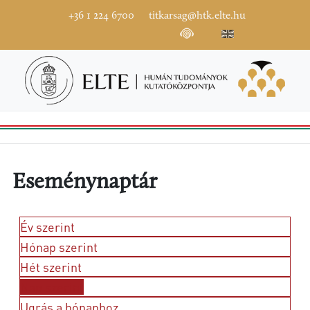
+36 1 224 6700
titkarsag@htk.elte.hu
Eseménynaptár
Év szerint
Hónap szerint
Hét szerint
Nap szerint
Ugrás a hónaphoz