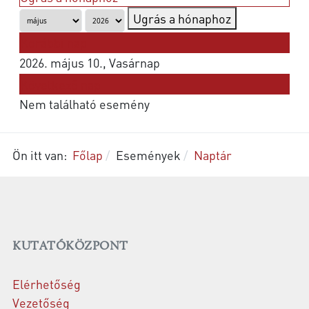
Ugrás a hónaphoz
Korábbi nap
2026. május 10., Vasárnap
Következő nap
Nem található esemény
Ön itt van:
Főlap
Események
Naptár
KUTATÓKÖZPONT
Elérhetőség
Vezetőség