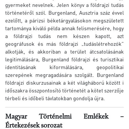
gyermeket nevelnek. Jelen könyv a földrajzi tudás
történetéről szól. Burgenland, Ausztria száz évvel
ezelőtt, a párizsi béketárgyalásokon megszületett
tartománya kiváló példa annak felismerésére, hogy
a földrajzi tudás nem készen kapott, azt
geográfusok és más földrajzi „tudáslétrehozók”
alkotják, és akkoriban a terület átcsatolásának
legitimálására, Burgenland földrajzi és turisztikai
identitásának kiformálására, geopolitikai
szerepének megragadására szolgált. Burgenland
földrajzi diskurzusainak a két világháború között i
időszakra összpontosító történetét a kötet szerzője
térbeli és időbeli távlatokban gondolja újra.
Magyar Történelmi Emlékek –
Értekezések sorozat