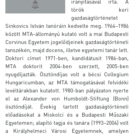
irányításával írta. A
török kori
gazdaságtörténetet
Sinkovics István tanóráin kedvelte meg. 1964–1986
között MTA-állományú kutató volt a mai Budapesti
Corvinus Egyetem jogelődjeinek gazdaságtörténeti
tanszékén, majd docens, illetve egyetemi tanár lett.
Doktori címet 1971-ben, kandidátusit 1986-ban,
MTA doktorit 2004-ben szerzett, 2005-ben
nyugdíjazták. Ösztöndíjas volt a bécsi Collegium
Hungaricumban, az MTA támogatásával felvidéki
levéltárakban kutatott. 1980-ban pályázaton nyerte
el az Alexander von Humboldt-Stiftung (Bonn)
ösztöndíját. Évekig tartott gazdaságtörténeti
előadásokat a Miskolci és a Budapesti Műszaki
Egyetemen; alapító tagja és tanára (1993–2004) volt
a Királyhelmeci Városi Egyetemnek, amelyen