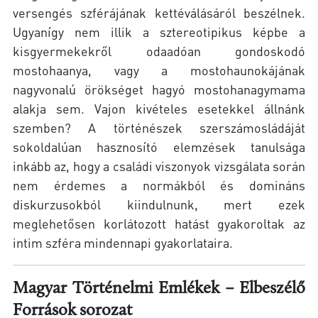
versengés szférájának kettéválásáról beszélnek.
Ugyanígy nem illik a sztereotipikus képbe a
kisgyermekekről odaadóan gondoskodó
mostohaanya, vagy a mostohaunokájának
nagyvonalú örökséget hagyó mostohanagymama
alakja sem. Vajon kivételes esetekkel állnánk
szemben? A történészek szerszámosládáját
sokoldalúan hasznosító elemzések tanulsága
inkább az, hogy a családi viszonyok vizsgálata során
nem érdemes a normákból és domináns
diskurzusokból kiindulnunk, mert ezek
meglehetősen korlátozott hatást gyakoroltak az
intim szféra mindennapi gyakorlataira.
Magyar Történelmi Emlékek – Elbeszélő
Források sorozat