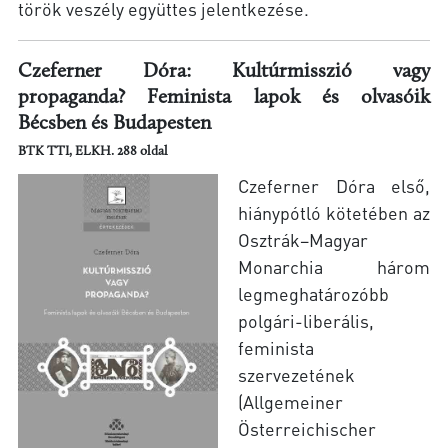
török veszély együttes jelentkezése.
Czeferner Dóra: Kultúrmisszió vagy
propaganda? Feminista lapok és olvasóik
Bécsben és Budapesten
BTK TTI, ELKH. 288 oldal
Czeferner Dóra első,
hiánypótló kötetében az
Osztrák–Magyar
Monarchia három
legmeghatározóbb
polgári-liberális,
feminista
szervezetének
(Allgemeiner
Österreichischer