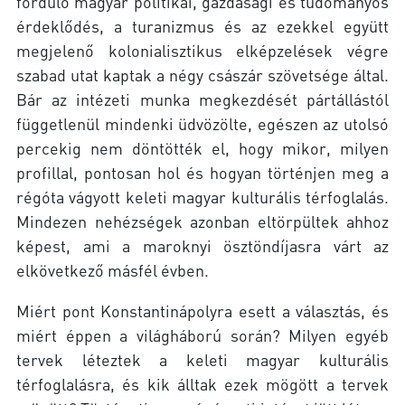
forduló magyar politikai, gazdasági és tudományos
érdeklődés, a turanizmus és az ezekkel együtt
megjelenő kolonialisztikus elképzelések végre
szabad utat kaptak a négy császár szövetsége által.
Bár az intézeti munka megkezdését pártállástól
függetlenül mindenki üdvözölte, egészen az utolsó
percekig nem döntötték el, hogy mikor, milyen
profillal, pontosan hol és hogyan történjen meg a
régóta vágyott keleti magyar kulturális térfoglalás.
Mindezen nehézségek azonban eltörpültek ahhoz
képest, ami a maroknyi ösztöndíjasra várt az
elkövetkező másfél évben.
Miért pont Konstantinápolyra esett a választás, és
miért éppen a világháború során? Milyen egyéb
tervek léteztek a keleti magyar kulturális
térfoglalásra, és kik álltak ezek mögött a tervek