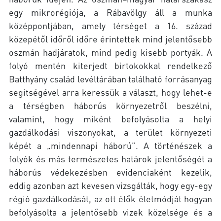
egy mikrorégiója, a Rábavölgy áll a munka
középpontjában, amely térséget a 16. század
közepétől időről időre érintettek mind jelentősebb
oszmán hadjáratok, mind pedig kisebb portyák. A
folyó mentén kiterjedt birtokokkal rendelkező
Batthyány család levéltárában található forrásanyag
segítségével arra keressük a választ, hogy lehet-e
a térségben háborús környezetről beszélni,
valamint, hogy miként befolyásolta a helyi
gazdálkodási viszonyokat, a terület környezeti
képét a „mindennapi háború”. A történészek a
folyók és más természetes határok jelentőségét a
háborús védekezésben evidenciaként kezelik,
eddig azonban azt kevesen vizsgálták, hogy egy-egy
régió gazdálkodását, az ott élők életmódját hogyan
befolyásolta a jelentősebb vizek közelsége és a