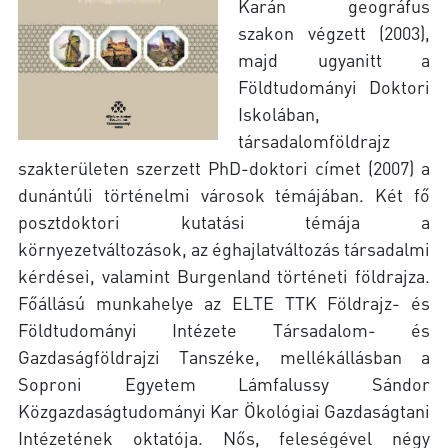
Karán geográfus
szakon végzett (2003),
majd ugyanitt a
Földtudományi Doktori
Iskolában,
társadalomföldrajz
szakterületen szerzett PhD-doktori címet (2007) a
dunántúli történelmi városok témájában. Két fő
posztdoktori kutatási témája a
környezetváltozások, az éghajlatváltozás társadalmi
kérdései, valamint Burgenland történeti földrajza.
Főállású munkahelye az ELTE TTK Földrajz- és
Földtudományi Intézete Társadalom- és
Gazdaságföldrajzi Tanszéke, mellékállásban a
Soproni Egyetem Lámfalussy Sándor
Közgazdaságtudományi Kar Ökológiai Gazdaságtani
Intézetének oktatója. Nős, feleségével négy