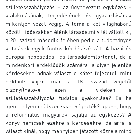
születésszabályozás – az úgynevezett egykézés –
kialakulásának, terjedésének és gyakorlásának
mikéntjén vezet végig. A téma a két világháború
között i időszakban élénk társadalmi vitát váltott ki,
a 20. század második felében pedig a tudományos
kutatások egyik fontos kérdésévé vált. A hazai és
európai népesedés- és társadalomtörténet, de a
mindenkori érdeklődők számára is olyan jelentős
kérdésekre adnak választ e kötet fejezetei, mint
például: vajon már a 18. század végétől
bizonyítható-e ezen a vidéken a
születésszabályozás tudatos gyakorlása? És ha
igen, milyen módszerekkel végezték? Igaz-e, hogy
a református magyarok sajátja az egykézés? A
könyv nemcsak ezekre a kérdésekre, de arra is
választ kínál, hogy mennyiben játszott közre a mind