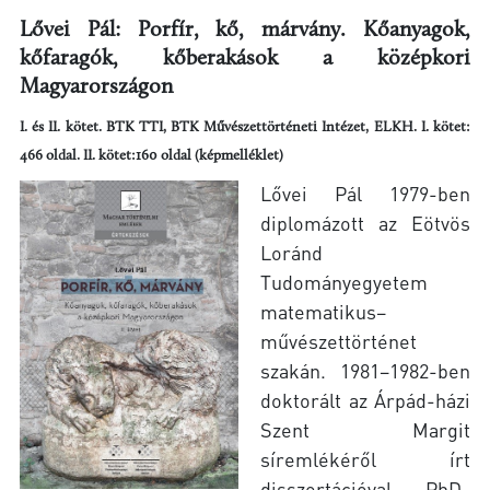
Lővei Pál: Porfír, kő, márvány. Kőanyagok,
kőfaragók, kőberakások a középkori
Magyarországon
I. és II. kötet. BTK TTI, BTK Művészettörténeti Intézet, ELKH. I. kötet:
466 oldal. II. kötet:160 oldal (képmelléklet)
Lővei Pál 1979-ben
diplomázott az Eötvös
Loránd
Tudományegyetem
matematikus–
művészettörténet
szakán. 1981–1982-ben
doktorált az Árpád-házi
Szent Margit
síremlékéről írt
disszertációval, PhD-