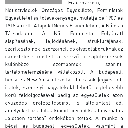
Frauenverein,
Nőtisztviselők Országos Egyesülete, Feministák
Egyesülete) sajtótevékenységét mutatja be 1907 és
1918 között. A lapok (Neues Frauenleben, A Nő és a
Társadalom, A Nő. Feminista Folyóirat)
alapításának, fejlődésének, struktúrájának,
szerkesztőinek, szerzőinek és olvasótáboruknak az
ismertetése mellett a szerző a sajtótermékek
különböző szempontok szerinti
tartalomelemzésére vállalkozott. A budapesti,
bécsi és New York-i levéltári források (egyesületi
iratok, személyi hagyatékok) lehető legteljesebb
körű feldolgozásával pedig az egyesületek azon
évtizedes erőfeszítéseiről is áttekintést ad,
amelyeket az általuk kiadott periodikák folyamatos
„életben tartása” érdekében tettek. A munka a
bécsi és budapesti egyesületek, valamint a