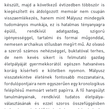
készült, majd a következő évtizedben többször is
kiegészített és átdolgozott memoár nem csupán
visszaemlékezés, hanem mint Mályusz mindegyik
tudományos munkája, ez is hatalmas tényanyagra
épülő, rendkívül adatgazdag, szigorú
igényességgel, tartalmi és formai műgonddal,
nemesen archaikus stílusban megírt mű. Az olvasó
a szerző számos nehézséggel, buktatóval terhes,
de nem kevés sikert is felmutató gazdag
életpályáját gyermekkorától egészen hatvanéves
koráig kísérheti e kötetben nyomon. Mályusz
visszatekintve életének fontosabb mozzanataira,
fordulópontjaira nem egyszerűen egy kronologikus
felépítésű memoárt vetett papírra. A fő hangsúlyt
tanulmányainak, rendkívül tudatos életpálya-
választásának és ezzel szoros összefüggésben