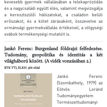
kevesebb gyermek vállalásában a telekaprózódás
és a nagycsaládi együtt élés, valamint megvizsgálja
a keresztszülői hálózatokat, a családon belüli
erőszakot, és a kötet zárásaként, összevetve az
ormánsági gyermekvállalás értékeivel, a völgységi
svábok termékenységi mutatóit is.
Jankó Ferenc: Burgenland földrajzi felfedezése.
Tudomány, geopolitika és identitás a két
világháború között. (A vidék vonzásában 2.)
BTK TTI, ELKH. 366 oldal
Jankó Ferenc
(Szombathely, 1979) az
Eötvös Loránd
Tudományegyetem
Természettudományi