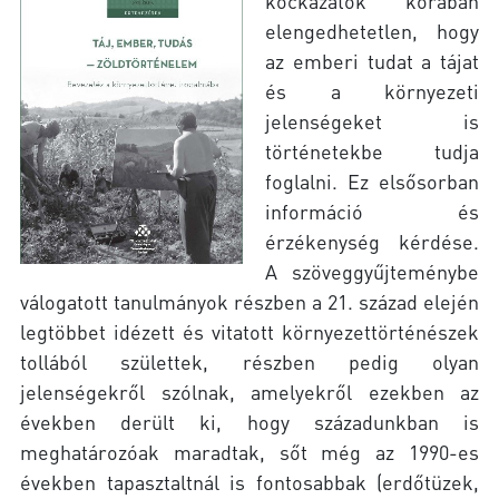
kockázatok korában
elengedhetetlen, hogy
az emberi tudat a tájat
és a környezeti
jelenségeket is
történetekbe tudja
foglalni. Ez elsősorban
információ és
érzékenység kérdése.
A szöveggyűjteménybe
válogatott tanulmányok részben a 21. század elején
legtöbbet idézett és vitatott környezettörténészek
tollából születtek, részben pedig olyan
jelenségekről szólnak, amelyekről ezekben az
években derült ki, hogy századunkban is
meghatározóak maradtak, sőt még az 1990-es
években tapasztaltnál is fontosabbak (erdőtüzek,