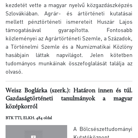
kezdetét vette a magyar nyelvű közgazdászképzés
Szlovákiában. Agrár- és ártörténeti kutatásai
mellett pénztörténeti ismereteit Huszár Lajos
támogatásával gyarapította. Fontosabb
közleményei az Agrártörténeti Szemle, a Századok,
a Történelmi Szemle és a Numizmatikai Közlöny
hasábjain láttak napvilágot. Jelen kötetben
tudományos munkáinak összefoglalását találja az
olvasó.
Weisz Boglárka (szerk.): Határon innen és túl.
Gazdaságtörténeti tanulmányok a magyar
középkorról
BTK TTI, ELKH. 484 oldal
A Bölcsészettudományi
Kutatóközpont