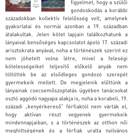
figyelmet, hogy a szülői
gondoskodás a korábbi
századokban kollektív felelősség volt, amelynek
gyakorlatai és normái azonban a 19. században
átalakultak. Jelen kötet lapjain találkozhatunk a
lányaival bensőséges kapcsolatot ápoló 17. századi
arisztokrata anyával, noha a történészek szerint ez
nem jöhetett volna létre, mivel a feleségi
kötelességeiket teljesítő előkelő anyák nem
töltötték be az elsődleges gondozó szerepét
gyermekeik mellett. De megjelenik előttünk a
lányainak csecsemőszoptatás ügyében tanácsokat
osztó aggódó nagyapa alakja is, noha a korabeli, 19.
századi „kenyérkereső” férfiaktól nem várták el,
hogy aktívan részt vegyenek gyermekeik
mindennapjaiban, s a történészek az otthon női
meghittségének és a férfiak uralta nyilvános