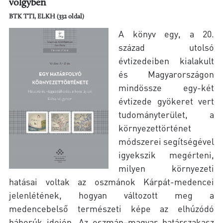
völgyben
BTK TTI, ELKH (332 oldal)
A könyv egy, a 20.
század utolsó
évtizedeiben kialakult
és Magyarországon
mindössze egy-két
évtizede gyökeret vert
tudományterület, a
környezettörténet
módszerei segítségével
igyekszik megérteni,
milyen környezeti
hatásai voltak az oszmánok Kárpát-medencei
jelenlétének, hogyan változott meg a
medencebelső természeti képe az elhúzódó
háborúk idején. Az oszmán–magyar határszakasz