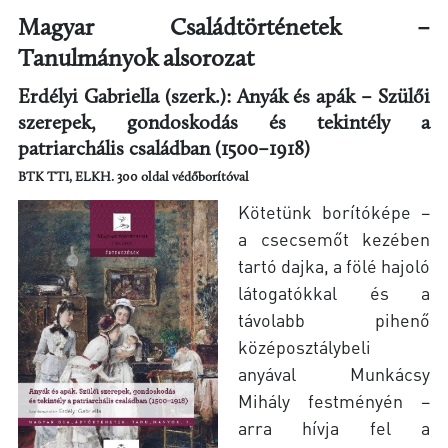
Magyar Családtörténetek –
Tanulmányok alsorozat
Erdélyi Gabriella (szerk.): Anyák és apák – Szülői
szerepek, gondoskodás és tekintély a
patriarchális családban (1500–1918)
BTK TTI, ELKH. 300 oldal védőborítóval
Kötetünk borítóképe –
a csecsemőt kezében
tartó dajka, a fölé hajoló
látogatókkal és a
távolabb pihenő
középosztálybeli
anyával Munkácsy
Mihály festményén –
arra hívja fel a