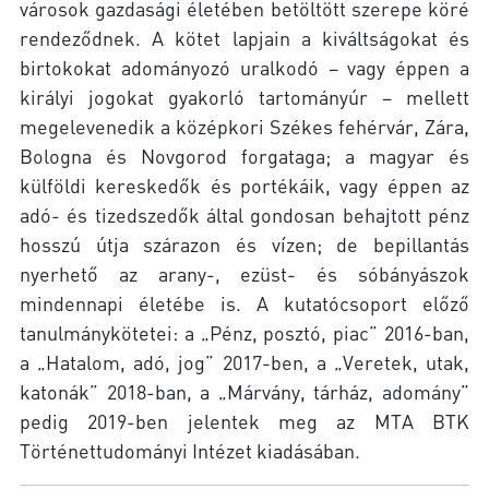
városok gazdasági életében betöltött szerepe köré
rendeződnek. A kötet lapjain a kiváltságokat és
birtokokat adományozó uralkodó – vagy éppen a
királyi jogokat gyakorló tartományúr – mellett
megelevenedik a középkori Székes fehérvár, Zára,
Bologna és Novgorod forgataga; a magyar és
külföldi kereskedők és portékáik, vagy éppen az
adó- és tizedszedők által gondosan behajtott pénz
hosszú útja szárazon és vízen; de bepillantás
nyerhető az arany-, ezüst- és sóbányászok
mindennapi életébe is. A kutatócsoport előző
tanulmánykötetei: a „Pénz, posztó, piac” 2016-ban,
a „Hatalom, adó, jog” 2017-ben, a „Veretek, utak,
katonák” 2018-ban, a „Márvány, tárház, adomány”
pedig 2019-ben jelentek meg az MTA BTK
Történettudományi Intézet kiadásában.