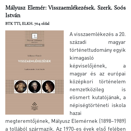
Mályusz Elemér: Visszaemlékezések. Szerk. Soós
István
BTK TTI, ELKH. 704 oldal
A visszaemlékezés a 20.
századi magyar
történettudomány egyik
kimagasló
képviselőjének, a
magyar és az európai
középkori történelem
nemzetközileg is
elismert kutatójának, a
népiségtörténeti iskola
hazai
megteremtőjének, Mályusz Elemérnek (1898–1989)
a tollából származik. Az 1970-es évek első felében