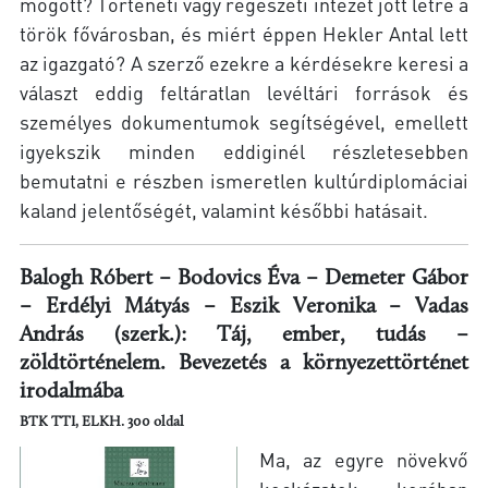
mögött? Történeti vagy régészeti intézet jött létre a
török fővárosban, és miért éppen Hekler Antal lett
az igazgató? A szerző ezekre a kérdésekre keresi a
választ eddig feltáratlan levéltári források és
személyes dokumentumok segítségével, emellett
igyekszik minden eddiginél részletesebben
bemutatni e részben ismeretlen kultúrdiplomáciai
kaland jelentőségét, valamint későbbi hatásait.
Balogh Róbert – Bodovics Éva – Demeter Gábor
– Erdélyi Mátyás – Eszik Veronika – Vadas
András (szerk.): Táj, ember, tudás –
zöldtörténelem. Bevezetés a környezettörténet
irodalmába
BTK TTI, ELKH. 300 oldal
Ma, az egyre növekvő