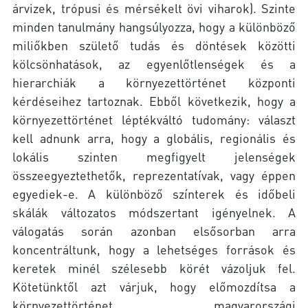
árvizek, trópusi és mérsékelt övi viharok). Szinte
minden tanulmány hangsúlyozza, hogy a különböző
miliőkben születő tudás és döntések közötti
kölcsönhatások, az egyenlőtlenségek és a
hierarchiák a környezettörténet központi
kérdéseihez tartoznak. Ebből következik, hogy a
környezettörténet léptékváltó tudomány: választ
kell adnunk arra, hogy a globális, regionális és
lokális szinten megfigyelt jelenségek
összeegyeztethetők, reprezentatívak, vagy éppen
egyediek-e. A különböző színterek és időbeli
skálák változatos módszertant igényelnek. A
válogatás során azonban elsősorban arra
koncentráltunk, hogy a lehetséges források és
keretek minél szélesebb körét vázoljuk fel.
Kötetünktől azt várjuk, hogy előmozdítsa a
környezettörténet magyarországi