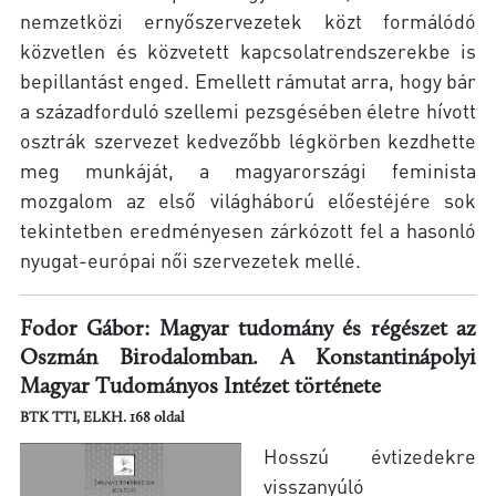
nemzetközi ernyőszervezetek közt formálódó
közvetlen és közvetett kapcsolatrendszerekbe is
bepillantást enged. Emellett rámutat arra, hogy bár
a századforduló szellemi pezsgésében életre hívott
osztrák szervezet kedvezőbb légkörben kezdhette
meg munkáját, a magyarországi feminista
mozgalom az első világháború előestéjére sok
tekintetben eredményesen zárkózott fel a hasonló
nyugat-európai női szervezetek mellé.
Fodor Gábor: Magyar tudomány és régészet az
Oszmán Birodalomban. A Konstantinápolyi
Magyar Tudományos Intézet története
BTK TTI, ELKH. 168 oldal
Hosszú évtizedekre
visszanyúló