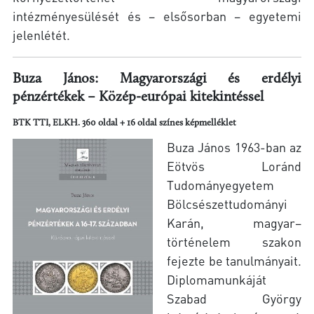
intézményesülését és – elsősorban – egyetemi
jelenlétét.
Buza János: Magyarországi és erdélyi
pénzértékek – Közép-európai kitekintéssel
BTK TTI, ELKH. 360 oldal + 16 oldal színes képmelléklet
Buza János 1963-ban az
Eötvös Loránd
Tudományegyetem
Bölcsészettudományi
Karán, magyar–
történelem szakon
fejezte be tanulmányait.
Diplomamunkáját
Szabad György