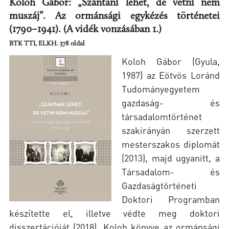
Koloh Gábor: „Szántani lehet, de vetni nem
muszáj”. Az ormánsági egykézés történetei
(1790–1941). (A vidék vonzásában 1.)
BTK TTI, ELKH. 378 oldal
Koloh Gábor (Gyula,
1987) az Eötvös Loránd
Tudományegyetem
gazdaság- és
társadalomtörténet
szakirányán szerzett
mesterszakos diplomát
(2013), majd ugyanitt, a
Társadalom- és
Gazdaságtörténeti
Doktori Programban
készítette el, illetve védte meg doktori
disszertációját (2018). Koloh könyve az ormánsági