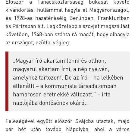
Először a Tanácsköztársaság bukását követő
kivándorlási hullámmal hagyta el Magyarországot,
és 1928-as hazatéréséig Berlinben, Frankfurtban
és Párizsban élt. Legközelebb a szovjet megszállást
követően, 1948-ban szánta rá magát, hogy elhagyja
az országot, ezúttal végleg.
„Magyar író akartam lenni és otthon,
magyarul akartam írni, a nép nyelvén,
amelyhez tartozom. De az író – ha lelkében
ellenállt – a kommunista társadalomban
hamarosan eretnekké változott.” – írta
naplójába döntésének okáról.
Feleségével együtt először Svájcba utaztak, majd
pár hét után tovább Nápolyba, ahol a város