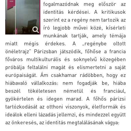
fogalmazódnak meg először az
identitás kérdései. A kritikusok
szerint ez a regény nem tartozik az
író legjobb művei közé, kísérleti
munkának tartják, amely témája
miatt mégis érdekes. A „regénybe oltott
önéletrajz” Párizsban játszódik, főhőse a francia
főváros multikulturális és soknyelvű közegében
próbálja feltalálni magát és elismertetni a saját
európaiságát. Ám csakhamar rádöbben, hogy ez
hiábavaló vállalkozás: nem fogadják be, hiába
beszél tökéletesen németül és franciául,
gyökértelen és idegen marad. A főhős párizsi
tartózkodását az otthoni viszonyok, életformák és
ideálok elleni lázadás jellemzi, és mindezzel együtt
az önkeresés, az identitás megtalálásának vágya: