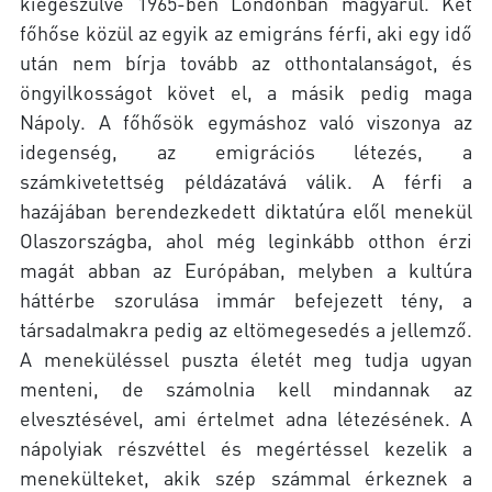
kiegészülve 1965-ben Londonban magyarul. Két
főhőse közül az egyik az emigráns férfi, aki egy idő
után nem bírja tovább az otthontalanságot, és
öngyilkosságot követ el, a másik pedig maga
Nápoly. A főhősök egymáshoz való viszonya az
idegenség, az emigrációs létezés, a
számkivetettség példázatává válik. A férfi a
hazájában berendezkedett diktatúra elől menekül
Olaszországba, ahol még leginkább otthon érzi
magát abban az Európában, melyben a kultúra
háttérbe szorulása immár befejezett tény, a
társadalmakra pedig az eltömegesedés a jellemző.
A meneküléssel puszta életét meg tudja ugyan
menteni, de számolnia kell mindannak az
elvesztésével, ami értelmet adna létezésének. A
nápolyiak részvéttel és megértéssel kezelik a
menekülteket, akik szép számmal érkeznek a