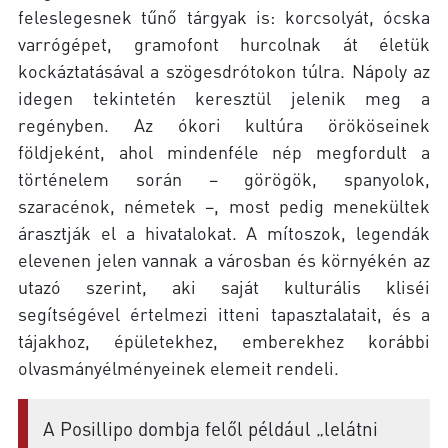
feleslegesnek tűnő tárgyak is: korcsolyát, ócska
varrógépet, gramofont hurcolnak át életük
kockáztatásával a szögesdrótokon túlra. Nápoly az
idegen tekintetén keresztül jelenik meg a
regényben. Az ókori kultúra örököseinek
földjeként, ahol mindenféle nép megfordult a
történelem során – görögök, spanyolok,
szaracénok, németek –, most pedig menekültek
árasztják el a hivatalokat. A mítoszok, legendák
elevenen jelen vannak a városban és környékén az
utazó szerint, aki saját kulturális kliséi
segítségével értelmezi itteni tapasztalatait, és a
tájakhoz, épületekhez, emberekhez korábbi
olvasmányélményeinek elemeit rendeli.
A Posillipo dombja felől például „lelátni