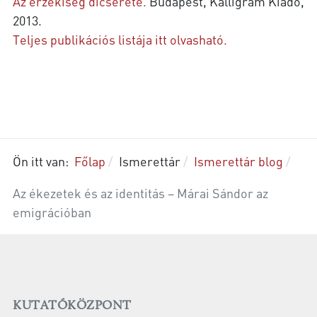
Az érzékiség dicsérete.
Budapest, Kalligram Kiadó,
2013.
Teljes publikációs listája itt olvasható.
Ön itt van:
Főlap
Ismerettár
Ismerettár blog
Az ékezetek és az identitás – Márai Sándor az
emigrációban
KUTATÓKÖZPONT