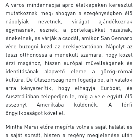
A város mindennapjai apró életképeken keresztül
mutatkoznak meg: ahogyan a szegénységben élő
nápolyiak nevetnek, virágot ajándékoznak
egymásnak, esznek, a portékájukkal házalnak,
énekelnek, és várják a csodát, amikor San Gennaro
vére buzogni kezd az ereklyetartóban. Nápolyt az
teszi otthonossá a menekült számára, hogy közel
érzi magához, hiszen európai műveltségének és
identitásának alapvető eleme a görög-római
kultúra. De Olaszország nem fogadja be, a hivatalok
arra kényszerítik, hogy elhagyja Európát, és
Ausztráliában telepedjen le, míg a vele együtt élő
asszonyt Amerikába küldenék. A férfi
öngyilkosságot követ el.
Mintha Márai előre megírta volna a saját halálát és
a saját sorsát, hiszen a regény megjelenése után