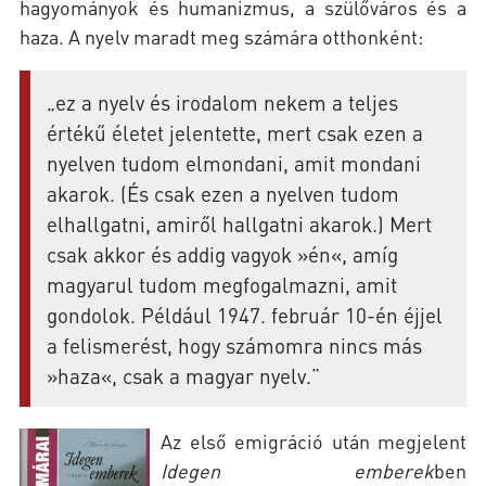
hagyományok és humanizmus, a szülőváros és a
haza. A nyelv maradt meg számára otthonként:
„ez a nyelv és irodalom nekem a teljes
értékű életet jelentette, mert csak ezen a
nyelven tudom elmondani, amit mondani
akarok. (És csak ezen a nyelven tudom
elhallgatni, amiről hallgatni akarok.) Mert
csak akkor és addig vagyok »én«, amíg
magyarul tudom megfogalmazni, amit
gondolok. Például 1947. február 10-én éjjel
a felismerést, hogy számomra nincs más
»haza«, csak a magyar nyelv.”
Az első emigráció után megjelent
Idegen emberek
ben