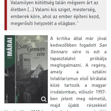
Valamilyen kötöttség talán mégsem árt az
életben […] Valami kis sziget, mesterség,
emberek köre, ahol az ember építeni kezd,
megerősíti helyzetét a világban.”
A kritika által már jóval
kedvezőbben fogadott
San
Gennaro vére
is ezt a
tapasztalatot próbálja
megfogalmazni. A regény,
amely a sztálini
totalitarizmus első bírálatai
közé tartozik a magyar
irodalomban, először 1957-
ben jelent meg németül,
majd újabb részekkel