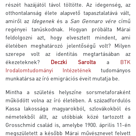
részét hazájától távol töltötte. Az idegenség, az
otthontalanság élete alapvető tapasztalatává vált,
amiről az
Idegenek
és a
San Gennaro vére
című
regényei tanúskodnak. Hogyan próbálta Márai
feldolgozni azt, hogy elvesztett mindent, ami
életében meghatározó jelentőségű volt? Milyen
szerepe volt az identitás megtartásában az
ékezeteknek?
Deczki Sarolta
a
BTK
Irodalomtudományi Intézetének
tudományos
munkatársa az író emigrációs éveit mutatja be.
Mintha a születés helyszíne sorsmetaforaként
működött volna az író életében. A századfordulós
Kassa lakossága magyarokból, szlovákokból és
németekből állt, az utóbbiak közé tartozott a
Grosschmid család is, amelybe 1900. április 11-én
megszületett a később Márai művésznevet felvett