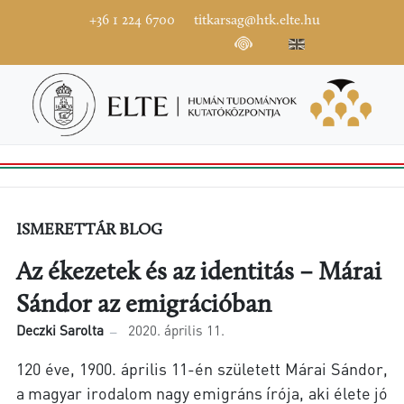
+36 1 224 6700
titkarsag@htk.elte.hu
ISMERETTÁR BLOG
Az ékezetek és az identitás – Márai
Sándor az emigrációban
Deczki Sarolta
2020. április 11.
120 éve, 1900. április 11-én született Márai Sándor,
a magyar irodalom nagy emigráns írója, aki élete jó