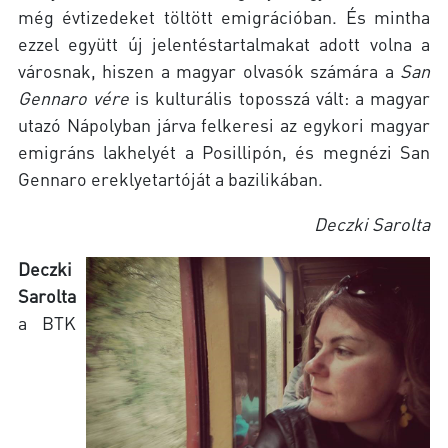
még évtizedeket töltött emigrációban. És mintha
ezzel együtt új jelentéstartalmakat adott volna a
városnak, hiszen a magyar olvasók számára a
San
Gennaro vére
is kulturális toposszá vált: a magyar
utazó Nápolyban járva felkeresi az egykori magyar
emigráns lakhelyét a Posillipón, és megnézi San
Gennaro ereklyetartóját a bazilikában.
Deczki Sarolta
Deczki
Sarolta
a BTK