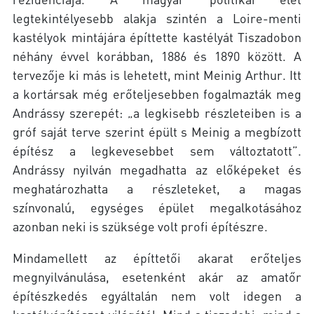
legtekintélyesebb alakja szintén a Loire-menti
kastélyok mintájára építtette kastélyát Tiszadobon
néhány évvel korábban, 1886 és 1890 között. A
tervezője ki más is lehetett, mint Meinig Arthur. Itt
a kortársak még erőteljesebben fogalmazták meg
Andrássy szerepét: „a legkisebb részleteiben is a
gróf saját terve szerint épült s Meinig a megbízott
építész a legkevesebbet sem változtatott”.
Andrássy nyilván megadhatta az előképeket és
meghatározhatta a részleteket, a magas
színvonalú, egységes épület megalkotásához
azonban neki is szüksége volt profi építészre.
Mindamellett az építtetői akarat erőteljes
megnyilvánulása, esetenként akár az amatőr
építészkedés egyáltalán nem volt idegen a