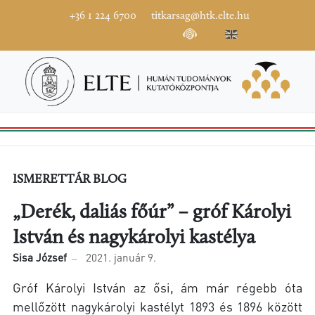
+36 1 224 6700
titkarsag@htk.elte.hu
ISMERETTÁR BLOG
„Derék, daliás főúr” – gróf Károlyi
István és nagykárolyi kastélya
Sisa József
2021. január 9.
Gróf Károlyi István az ősi, ám már régebb óta
mellőzött nagykárolyi kastélyt 1893 és 1896 között