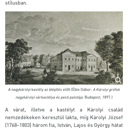
stílusban.
A nagykárolyi kastély az átépítés előtt (Éble Gábor:
A Károlyi grófok
nagykárolyi várkastélya és pesti palotája
. Budapest, 1897.)
A várat, illetve a kastélyt a Károlyi család
nemzedékeken keresztül lakta, míg Károlyi József
(1768–1803) három fia, István, Lajos és György hátat