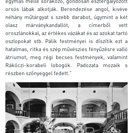
egymás mellé sorakozó, gondosan esztergályozott
orsós lábak alkotják. Berendezése angol, kivéve
néhány műtárgyat s szebb darabot, úgymint a két
olasz márványkandallót, a címerből vett
oroszlánokkal, az értékes vázákat és az azokat tartó
oszlopokat stb. Pálik festményei is díszítik ezt a
hatalmas, ritka és szép művészies fényűzésre valló
átriumot, meg régi becses festmények, valamint
Rákóczi-korabeli lobogók. Padozata mozaik s
részben szőnyeggel fedett.”