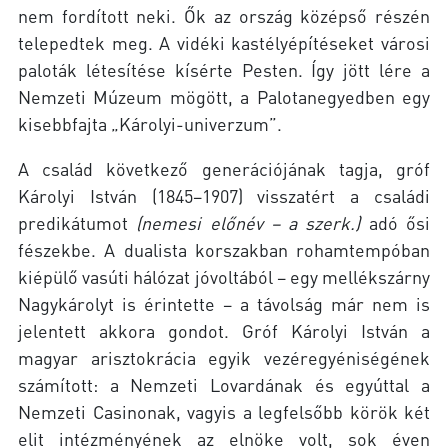
nem fordított neki. Ők az ország középső részén
telepedtek meg. A vidéki kastélyépítéseket városi
paloták létesítése kísérte Pesten. Így jött lére a
Nemzeti Múzeum mögött, a Palotanegyedben egy
kisebbfajta „Károlyi-univerzum”.
A család következő generációjának tagja, gróf
Károlyi István (1845–1907) visszatért a családi
predikátumot
(nemesi előnév – a szerk.)
adó ősi
fészekbe. A dualista korszakban rohamtempóban
kiépülő vasúti hálózat jóvoltából – egy mellékszárny
Nagykárolyt is érintette – a távolság már nem is
jelentett akkora gondot. Gróf Károlyi István a
magyar arisztokrácia egyik vezéregyéniségének
számított: a Nemzeti Lovardának és egyúttal a
Nemzeti Casinonak, vagyis a legfelsőbb körök két
elit intézményének az elnöke volt, sok éven