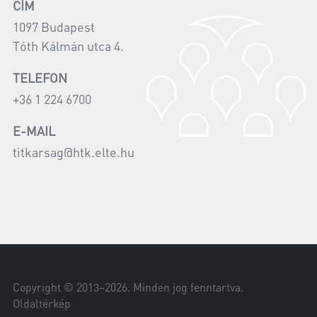
CÍM
1097 Budapest
Tóth Kálmán utca 4.
TELEFON
+36 1 224 6700
E-MAIL
titkarsag@htk.elte.hu
Copyright © 2013–
2026
. Minden jog fenntartva.
Oldaltérkép