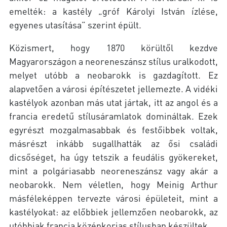
emelték: a kastély „gróf Károlyi István ízlése,
egyenes utasítása” szerint épült.
Közismert, hogy 1870 körültől kezdve
Magyarországon a neoreneszánsz stílus uralkodott,
melyet utóbb a neobarokk is gazdagított. Ez
alapvetően a városi építészetet jellemezte. A vidéki
kastélyok azonban más utat jártak, itt az angol és a
francia eredetű stílusáramlatok domináltak. Ezek
egyrészt mozgalmasabbak és festőibbek voltak,
másrészt inkább sugallhatták az ősi családi
dicsőséget, ha úgy tetszik a feudális gyökereket,
mint a polgáriasabb neoreneszánsz vagy akár a
neobarokk. Nem véletlen, hogy Meinig Arthur
másféleképpen tervezte városi épületeit, mint a
kastélyokat: az előbbiek jellemzően neobarokk, az
utóbbiak francia középkorias stílusban készültek.