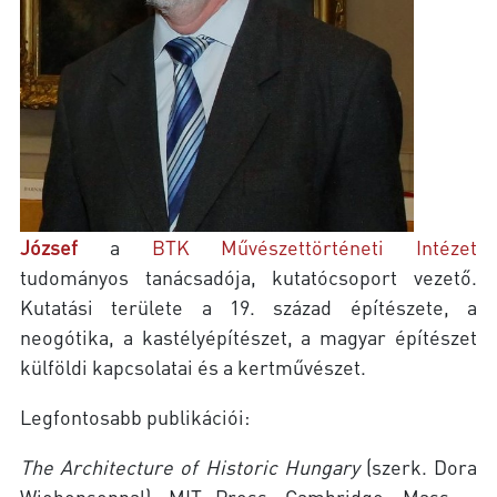
József
a
BTK Művészettörténeti Intézet
tudományos tanácsadója, kutatócsoport vezető.
Kutatási területe a 19. század építészete, a
neogótika, a kastélyépítészet, a magyar építészet
külföldi kapcsolatai és a kertművészet.
Legfontosabb publikációi:
The Architecture of Historic Hungary
(szerk. Dora
Wiebensonnal). MIT Press, Cambridge, Mass. –