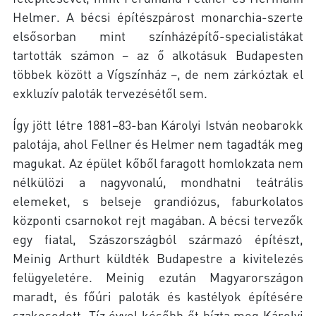
Helmer. A bécsi építészpárost monarchia-szerte
elsősorban mint színházépítő-specialistákat
tartották számon – az ő alkotásuk Budapesten
többek között a Vígszínház –, de nem zárkóztak el
exkluzív paloták tervezésétől sem.
Így jött létre 1881–83-ban Károlyi István neobarokk
palotája, ahol Fellner és Helmer nem tagadták meg
magukat. Az épület kőből faragott homlokzata nem
nélkülözi a nagyvonalú, mondhatni teátrális
elemeket, s belseje grandiózus, faburkolatos
központi csarnokot rejt magában. A bécsi tervezők
egy fiatal, Szászországból származó építészt,
Meinig Arthurt küldték Budapestre a kivitelezés
felügyeletére. Meinig ezután Magyarországon
maradt, és főúri paloták és kastélyok építésére
szakosodott. Tíz évvel később őt bízta meg Károlyi