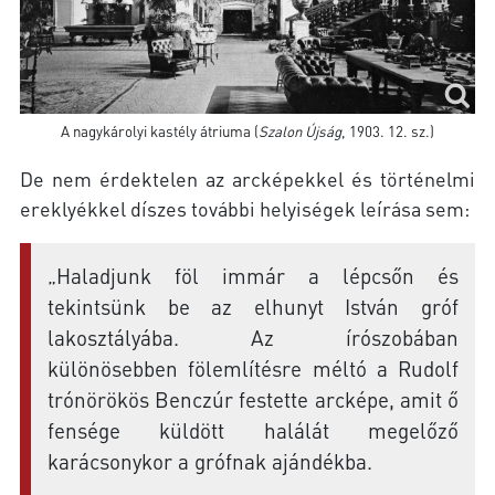
A nagykárolyi kastély átriuma (
Szalon Újság
, 1903. 12. sz.)
De nem érdektelen az arcképekkel és történelmi
ereklyékkel díszes további helyiségek leírása sem:
„Haladjunk föl immár a lépcsőn és
tekintsünk be az elhunyt István gróf
lakosztályába. Az írószobában
különösebben fölemlítésre méltó a Rudolf
trónörökös Benczúr festette arcképe, amit ő
fensége küldött halálát megelőző
karácsonykor a grófnak ajándékba.