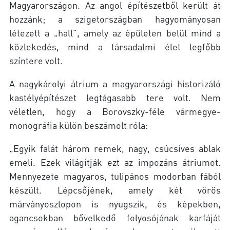
Magyarországon. Az angol építészetből került át
hozzánk; a szigetországban hagyományosan
létezett a „hall”, amely az épületen belül mind a
közlekedés, mind a társadalmi élet legfőbb
színtere volt.
A nagykárolyi átrium a magyarországi historizáló
kastélyépítészet legtágasabb tere volt. Nem
véletlen, hogy a Borovszky-féle vármegye-
monográfia külön beszámolt róla:
„Egyik falát három remek, nagy, csúcsíves ablak
emeli. Ezek világítják ezt az impozáns átriumot.
Mennyezete magyaros, tulipános modorban fából
készült. Lépcsőjének, amely két vörös
márványoszlopon is nyugszik, és képekben,
agancsokban bővelkedő folyosójának karfáját