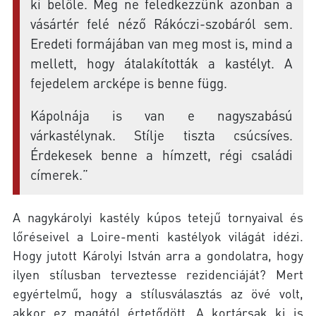
ki belőle. Meg ne feledkezzünk azonban a
vásártér felé néző Rákóczi-szobáról sem.
Eredeti formájában van meg most is, mind a
mellett, hogy átalakították a kastélyt. A
fejedelem arcképe is benne függ.
Kápolnája is van e nagyszabású
várkastélynak. Stílje tiszta csúcsíves.
Érdekesek benne a hímzett, régi családi
címerek.”
A nagykárolyi kastély kúpos tetejű tornyaival és
lőréseivel a Loire-menti kastélyok világát idézi.
Hogy jutott Károlyi István arra a gondolatra, hogy
ilyen stílusban terveztesse rezidenciáját? Mert
egyértelmű, hogy a stílusválasztás az övé volt,
akkor ez magától értetődött. A kortársak ki is