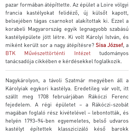
pazar formában átépíttette. Az épület a Loire völgyi
francia kastélyokat felidéző, új külsőt kapott,
belsejében tágas csarnokot alakítottak ki. Ezzel a
korabeli Magyarország egyik legnagyobb szabású
kastélyépülete jött létre. Ki volt Károlyi István, és
miként került sor a nagy átépítésre?
Sisa József
, a
BTK Művészettörténti Intézet
tudományos
tanácsadója cikkében e kérdésekkel foglalkozik.
Nagykárolyon, a távoli Szatmár megyében áll a
Károlyiak egykori kastélya. Eredetileg vár volt, itt
szállt meg 1708 februárjában Rákóczi Ferenc
fejedelem. A régi épületet – a Rákóczi-szobát
magában foglaló rész kivételével – lebontották, és
helyén 1793–94-ben egyemeletes, belső udvaros
kastélyt építettek klasszicizáló késő barokk