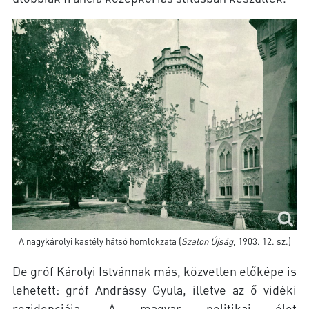
A nagykárolyi kastély hátsó homlokzata (
Szalon Újság
, 1903. 12. sz.)
De gróf Károlyi Istvánnak más, közvetlen előképe is
lehetett: gróf Andrássy Gyula, illetve az ő vidéki
rezidenciája. A magyar politikai élet