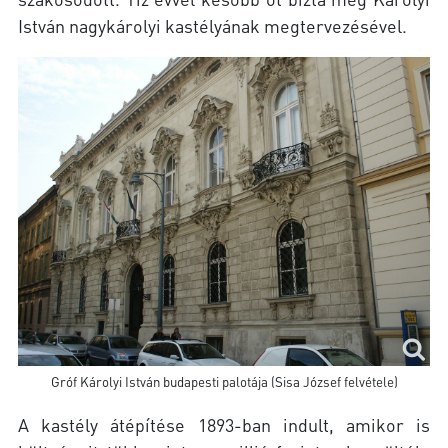
István nagykárolyi kastélyának megtervezésével.
Gróf Károlyi István budapesti palotája (Sisa József felvétele)
A kastély átépítése 1893-ban indult, amikor is