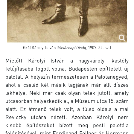
Gróf Károlyi István (
Vasárnapi Ujság
, 1907. 32. sz.)
Mielőtt Károlyi István a nagykárolyi kastély
felújításába fogott volna, Budapesten építtetett új
palotát. A helyszín természetesen a Palotanegyed,
ahol a család két másik tagjának már állt díszes
lakhelye. Neki már csak olyan telek jutott, amely
utcasorban helyezkedik el, a Múzeum utca 15. szám
alatt. Ez átmenő telek volt, a túlsó oldala a mai
Reviczky utcára nézett. Azonban Károlyi nem
kisebb építészeket bízott meg pesti palotája
felépítésével, mint Ferdinand Fellner és Hermann