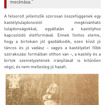
mecénása.”
A felsorolt jellemzők szorosan összefüggenek egy
kastélytulajdonostól megkívánható
tulajdonságokkal, egyáltalán a kastélyhoz
kapcsolódó életformával. Ennek fontos eleme,
hogy a birtokain jól gazdálkodik, ezen kívül jó
táncos és jó vadász – vagyis a kastélyélet főbb
szórakozási formáiban otthon van –, a kastély és a
birtok személyzetének irányítását is kitűnően
végzi, és nem mellesleg jó hazafi.