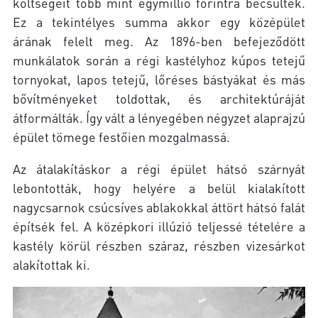
költségeit több mint egymillió forintra becsülték.
Ez a tekintélyes summa akkor egy középület
árának felelt meg. Az 1896-ben befejeződött
munkálatok során a régi kastélyhoz kúpos tetejű
tornyokat, lapos tetejű, lőréses bástyákat és más
bővítményeket toldottak, és architektúráját
átformálták. Így vált a lényegében négyzet alaprajzú
épület tömege festőien mozgalmassá.
Az átalakításkor a régi épület hátsó szárnyát
lebontották, hogy helyére a belül kialakított
nagycsarnok csúcsíves ablakokkal áttört hátsó falát
építsék fel. A középkori illúzió teljessé tételére a
kastély körül részben száraz, részben vizesárkot
alakítottak ki.