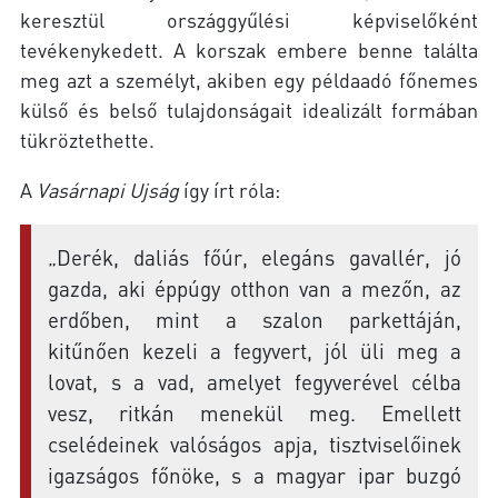
keresztül országgyűlési képviselőként
tevékenykedett. A korszak embere benne találta
meg azt a személyt, akiben egy példaadó főnemes
külső és belső tulajdonságait idealizált formában
tükröztethette.
A
Vasárnapi Ujság
így írt róla:
„Derék, daliás főúr, elegáns gavallér, jó
gazda, aki éppúgy otthon van a mezőn, az
erdőben, mint a szalon parkettáján,
kitűnően kezeli a fegyvert, jól üli meg a
lovat, s a vad, amelyet fegyverével célba
vesz, ritkán menekül meg. Emellett
cselédeinek valóságos apja, tisztviselőinek
igazságos főnöke, s a magyar ipar buzgó