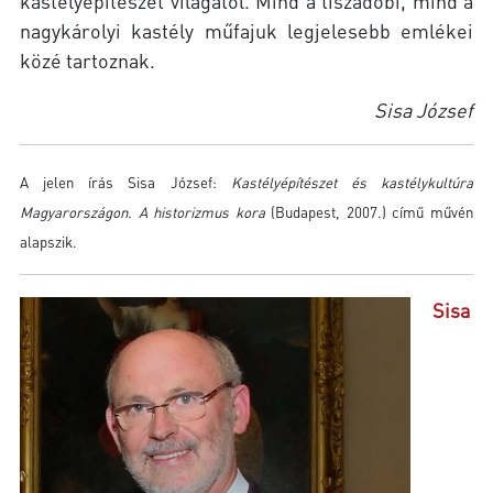
kastélyépítészet világától. Mind a tiszadobi, mind a
nagykárolyi kastély műfajuk legjelesebb emlékei
közé tartoznak.
Sisa József
A jelen írás Sisa József:
Kastélyépítészet és kastélykultúra
Magyarországon. A historizmus kora
(Budapest, 2007.) című művén
alapszik.
Sisa