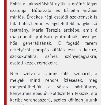
Ebből a lakosztályból nyílik a grófné tágas
szalonja. Bútorzata és kárpitja virágos
mintás. Érdekes régi családi szekrények is
találhatók benne és egy felettébb nagybecsű
festmény, Mária Terézia arcképe, amit ő
maga adott gróf Károlyi Antalnak, hívséges
hős generálisának. E fogadó terem
erkélyéről pompás kilátás esik a kertre,
szökőkutakra, színes szőnyegágyakra,
avatott kezek remekeire.
Nem szólva a számos többi szobáról, a
melyek mind rendre ízlésesek, még
megemlíthetjük a vörös bőrbútoros,
kényelmes ebédlőt. Földszinten fekszik, s a
kertbe verandaszerű, széles kőhídon jutunk