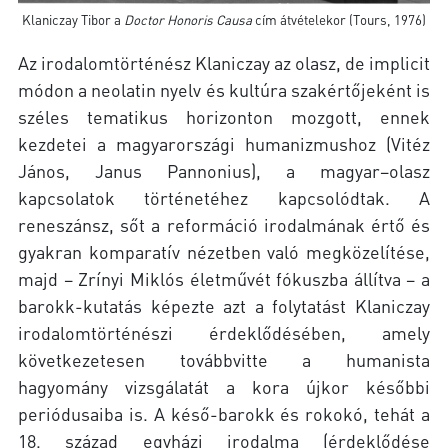
Klaniczay Tibor a
Doctor Honoris Causa
cím átvételekor (Tours, 1976)
Az irodalomtörténész Klaniczay az olasz, de implicit
módon a neolatin nyelv és kultúra szakértőjeként is
széles tematikus horizonton mozgott, ennek
kezdetei a magyarországi humanizmushoz (Vitéz
János, Janus Pannonius), a magyar–olasz
kapcsolatok történetéhez kapcsolódtak. A
reneszánsz, sőt a reformáció irodalmának értő és
gyakran komparatív nézetben való megközelítése,
majd – Zrínyi Miklós életművét fókuszba állítva – a
barokk-kutatás képezte azt a folytatást Klaniczay
irodalomtörténészi érdeklődésében, amely
következetesen továbbvitte a humanista
hagyomány vizsgálatát a kora újkor későbbi
periódusaiba is. A késő-barokk és rokokó, tehát a
18. század egyházi irodalma (érdeklődése