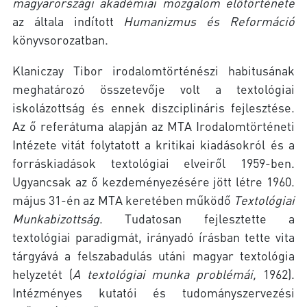
magyarországi akadémiai mozgalom előtörténete
az általa indított
Humanizmus és Reformáció
könyvsorozatban.
Klaniczay Tibor irodalomtörténészi habitusának
meghatározó összetevője volt a textológiai
iskolázottság és ennek diszciplináris fejlesztése.
Az ő referátuma alapján az MTA Irodalomtörténeti
Intézete vitát folytatott a kritikai kiadásokról és a
forráskiadások textológiai elveiről 1959-ben.
Ugyancsak az ő kezdeményezésére jött létre 1960.
május 31-én az MTA keretében működő
Textológiai
Munkabizottság
. Tudatosan fejlesztette a
textológiai paradigmát, irányadó írásban tette vita
tárgyává a felszabadulás utáni magyar textológia
helyzetét (
A textológiai munka problémái,
1962).
Intézményes kutatói és tudományszervezési