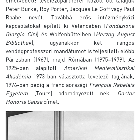
emelkedett: levelezőpartnerei között ott találjuk
Peter Burke, Roy Porter, Jacques Le Goff vagy Paul
Raabe nevét. Továbbá erős intézményközi
kapcsolatokat épített ki Velencében (
Fondazione
Giorgio Cini
) és Wolfenbüttelben (
Herzog August
Bibliothek
), ugyanakkor két rangos
vendégprofesszori mandátumot is teljesített: előbb
Párizsban (1967), majd Rómában (1975‒1979). Az
1925-ben alapított
Amerikai Medievalisztikai
Akadémia
1973-ban választotta levelező tagjának,
1976-ban pedig a franciaországi
François Rabelais
Egyetem
(Tours) adományozott neki
Doctor
Honoris Causa
címet.