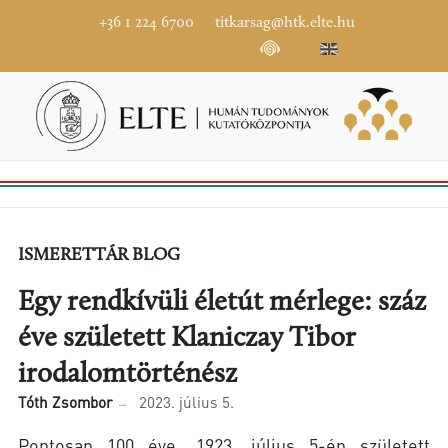
+36 1 224 6700
titkarsag@htk.elte.hu
ISMERETTÁR BLOG
Egy rendkívüli életút mérlege: száz
éve született Klaniczay Tibor
irodalomtörténész
Tóth Zsombor
2023. július 5.
Pontosan 100 éve, 1923. július 5-én született