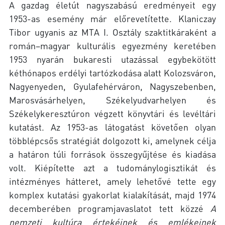
A gazdag életút nagyszabású eredményeit egy
1953-as esemény már előrevetítette. Klaniczay
Tibor ugyanis az MTA I. Osztály szaktitkáraként a
román–magyar kulturális egyezmény keretében
1953 nyarán bukaresti utazással egybekötött
kéthónapos erdélyi tartózkodása alatt Kolozsváron,
Nagyenyeden, Gyulafehérváron, Nagyszebenben,
Marosvásárhelyen, Székelyudvarhelyen és
Székelykeresztúron végzett könyvtári és levéltári
kutatást. Az 1953-as látogatást követően olyan
többlépcsős stratégiát dolgozott ki, amelynek célja
a határon túli források összegyűjtése és kiadása
volt. Kiépítette azt a tudománylogisztikát és
intézményes hátteret, amely lehetővé tette egy
komplex kutatási gyakorlat kialakítását, majd 1974
decemberében programjavaslatot tett közzé
A
nemzeti kultúra értekéinek és emlékeinek