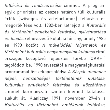
feltárása és rendszerezése
címmel. A program
egyik prioritása az összes határon túli kulturális
érték (szövegek és artefactumok) feltárása és
megörökítése volt. 1982-ben létrejött a
Kulturális
és történelmi emlékeink feltárása, nyilvántartása
es kiadása
elnevezésű kutatási főirány, amely 1985
és 1990 között
A művelődési folyamatok és
történelmi kulturális hagyományaink kutatása
című
országos középtávú fejlesztési tervbe (OKKFT)
tagolódott be. 1990 tavaszától a magyarságkutatási
programmal összekapcsolódva
A Kárpát-medence
népei, nemzetiségei történetének kutatása,
kulturális emlékeink feltárása és közzététele
címmel kormányzati szinten kiemelt kutatássá
alakult át. Klaniczay 1991. november 29-én a
Kulturális és történelmi emlékeink feltárása,