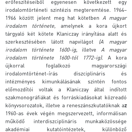
erőfeszítéseiből egyenesen következett egy
irodalomtörténeti szintézis megteremtése. 1964–
1966 között jelent meg hat kötetben
A magyar
irodalom története
,
amelynek a kora újkort
tárgyaló két kötete Klaniczay irányítása alatt és
szerkesztésében látott napvilágot
(A magyar
irodalom története 1600-ig
, illetve
A magyar
irodalom története 1600-tól 1772-ig
).
A kora
újkorral foglalkozó magyarországi
irodalomtörténet-írás diszciplináris és
intézményes kimunkálásának szintén fontos
előmozdítói voltak a Klaniczay által indított
szakmonográfiákat és forráskiadásokat közreadó
könyvsorozatok, illetve a reneszánszkutatóknak a
z
1960-as évek végén megszervezett, informálisan
működő interdiszciplináris munkaközössége
akadémiai kutatóintézetek, különböző