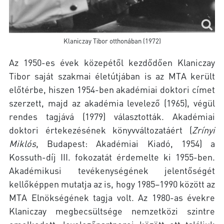
Klaniczay Tibor otthonában (1972)
Az 1950-es évek közepétől kezdődően Klaniczay
Tibor saját szakmai életútjában is az MTA került
előtérbe, hiszen 1954-ben akadémiai doktori címet
szerzett, majd az akadémia levelező (1965), végül
rendes tagjává (1979) választották. Akadémiai
doktori értekezésének könyvváltozatáért (
Zrínyi
Miklós
, Budapest: Akadémiai Kiadó, 1954) a
Kossuth-díj III. fokozatát érdemelte ki 1955-ben.
Akadémikusi tevékenységének jelentőségét
kellőképpen mutatja az is, hogy 1985–1990 között az
MTA Elnökségének tagja volt. Az 1980-as évekre
Klaniczay megbecsültsége nemzetközi szintre