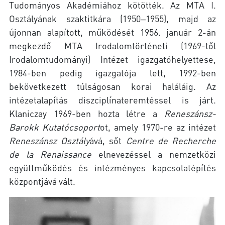
Tudományos Akadémiához kötötték. Az MTA I.
Osztályának szaktitkára (1950‒1955), majd az
újonnan alapított, működését 1956. január 2-án
megkezdő MTA Irodalomtörténeti (1969-től
Irodalomtudományi) Intézet igazgatóhelyettese,
1984-ben pedig igazgatója lett, 1992-ben
bekövetkezett túlságosan korai haláláig. Az
intézetalapítás diszciplínateremtéssel is járt.
Klaniczay 1969-ben hozta létre a
Reneszánsz-
Barokk Kutatócsoport
ot, amely 1970-re az intézet
Reneszánsz Osztály
ává, sőt
Centre de Recherche
de la Renaissance
elnevezéssel a nemzetközi
együttműködés és intézményes kapcsolatépítés
központjává vált.