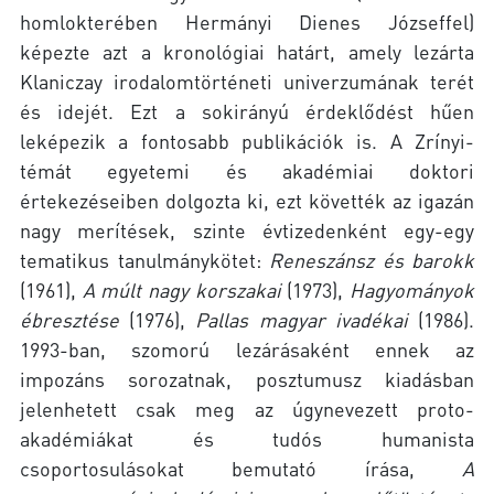
homlokterében Hermányi Dienes Józseffel)
képezte azt a kronológiai határt, amely lezárta
Klaniczay irodalomtörténeti univerzumának terét
és idejét. Ezt a sokirányú érdeklődést hűen
leképezik a fontosabb publikációk is. A Zrínyi-
témát egyetemi és akadémiai doktori
értekezéseiben dolgozta ki, ezt követték az igazán
nagy merítések, szinte évtizedenként egy-egy
tematikus tanulmánykötet:
Reneszánsz és barokk
(1961),
A múlt nagy korszakai
(1973),
Hagyományok
ébresztése
(1976),
Pallas magyar ivadékai
(1986).
1993-ban, szomorú lezárásaként ennek az
impozáns sorozatnak, posztumusz kiadásban
jelenhetett csak meg az úgynevezett proto-
akadémiákat és tudós humanista
csoportosulásokat bemutató írása,
A