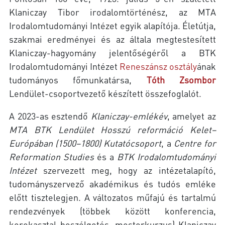
Klaniczay Tibor irodalomtörténész, az MTA
Irodalomtudományi Intézet egyik alapítója. Életútja,
szakmai eredményei és az általa megtestesített
Klaniczay-hagyomány jelentőségéről a BTK
Irodalomtudományi Intézet
Reneszánsz osztály
ának
tudományos főmunkatársa,
Tóth Zsombor
Lendület-csoportvezető készített összefoglalót.
A 2023-as esztendő
Klaniczay-emlékév
, amelyet az
MTA BTK Lendület Hosszú reformáció Kelet–
Európában (1500–1800) Kutatócsoport
, a
Centre for
Reformation Studies
és a
BTK Irodalomtudományi
Intézet
szervezett meg, hogy az intézetalapító,
tudományszervező akadémikus és tudós emléke
előtt tisztelegjen. A változatos műfajú és tartalmú
rendezvények (többek között konferencia,
kerekasztal-beszélgetés, mesterkurzus) Klaniczay