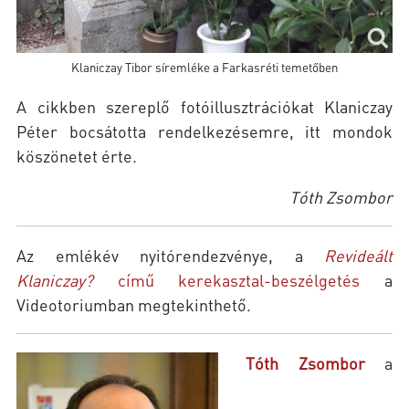
Klaniczay Tibor síremléke a Farkasréti temetőben
A cikkben szereplő fotóillusztrációkat Klaniczay
Péter bocsátotta rendelkezésemre, itt mondok
köszönetet érte.
Tóth Zsombor
Az emlékév nyitórendezvénye, a
Revideált
Klaniczay?
című kerekasztal-beszélgetés
a
Videotoriumban megtekinthető.
Tóth Zsombor
a