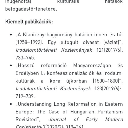
(hugenotta) kulturális hatások
befogadástörténetére.
Kiemelt publikációk:
„A Klaniczay-hagyomány határon innen és túl
(1958‒1992). Egy elfogult olvasat (vázlat)”,
Irodalomtörténeti Közlemények
121(2017/6):
733‒745.
„Hosszú reformáció Magyarországon és
Erdélyben I.: konfesszionalizációk és irodalmi
kultúrák a kora újkorban (1500‒1800)”,
Irodalomtörténeti Közlemények
123(2019/6):
719–739.
„Understanding Long Reformation in Eastern
Europe: The Case of Hungarian Puritanism
Revisited”,
Journal of Early Modern
Christianity
7(2020/2): 319‒341.