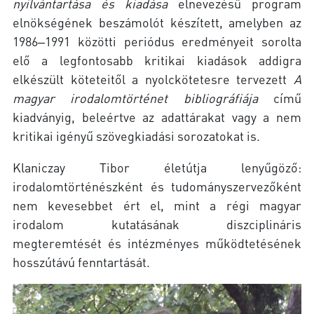
nyilvántartása és kiadása
elnevezésű program
elnökségének beszámolót készített, amelyben az
1986‒1991 közötti periódus eredményeit sorolta
elő a legfontosabb kritikai kiadások addigra
elkészült köteteitől a nyolckötetesre tervezett
A
magyar irodalomtörténet bibliográfiája
című
kiadványig, beleértve az adattárakat vagy a nem
kritikai igényű szövegkiadási sorozatokat is.
Klaniczay Tibor életútja lenyűgöző:
irodalomtörténészként és tudományszervezőként
nem kevesebbet ért el, mint a régi magyar
irodalom kutatásának diszciplináris
megteremtését és intézményes működtetésének
hosszútávú fenntartását.