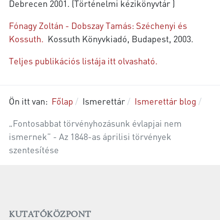
Debrecen 2001. (Történelmi kézikönyvtár )
Fónagy Zoltán - Dobszay Tamás: Széchenyi és
Kossuth.
Kossuth Könyvkiadó, Budapest, 2003.
Teljes publikációs listája itt olvasható.
Ön itt van:
Főlap
Ismerettár
Ismerettár blog
„Fontosabbat törvényhozásunk évlapjai nem
ismernek” - Az 1848-as áprilisi törvények
szentesítése
KUTATÓKÖZPONT