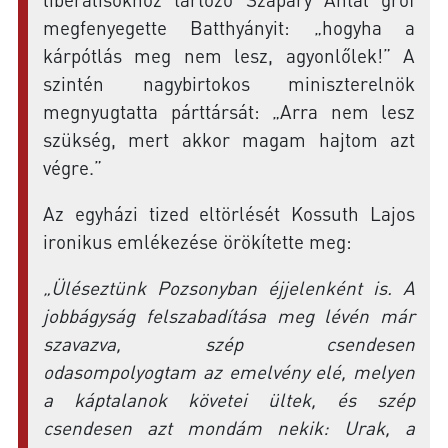
megfenyegette Batthyányit: „hogyha a
kárpótlás meg nem lesz, agyonlőlek!” A
szintén nagybirtokos miniszterelnök
megnyugtatta párttársát: „Arra nem lesz
szükség, mert akkor magam hajtom azt
végre.”
Az egyházi tized eltörlését Kossuth Lajos
ironikus emlékezése örökítette meg:
„Üléseztünk Pozsonyban éjjelenként is. A
jobbágyság felszabadítása meg lévén már
szavazva, szép csendesen
odasompolyogtam az emelvény elé, melyen
a káptalanok követei ültek, és szép
csendesen azt mondám nekik: Urak, a