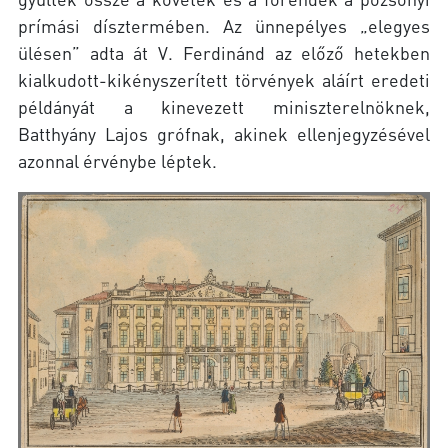
prímási dísztermében. Az ünnepélyes „elegyes
ülésen” adta át V. Ferdinánd az előző hetekben
kialkudott-kikényszerített törvények aláírt eredeti
példányát a kinevezett miniszterelnöknek,
Batthyány Lajos grófnak, akinek ellenjegyzésével
azonnal érvénybe léptek.