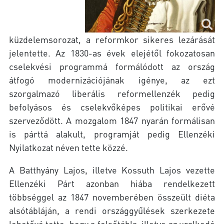
küzdelemsorozat, a reformkor sikeres lezárását
jelentette. Az 1830-as évek elejétől fokozatosan
cselekvési programmá formálódott az ország
átfogó modernizációjának igénye, az ezt
szorgalmazó liberális reformellenzék pedig
befolyásos és cselekvőképes politikai erővé
szerveződött. A mozgalom 1847 nyarán formálisan
is párttá alakult, programját pedig Ellenzéki
Nyilatkozat néven tette közzé.
A Batthyány Lajos, illetve Kossuth Lajos vezette
Ellenzéki Párt azonban hiába rendelkezett
többséggel az 1847 novemberében összeült diéta
alsótábláján, a rendi országgyűlések szerkezete
lehetővé tette, hogy a felsőtábla, illetve az uralkodó