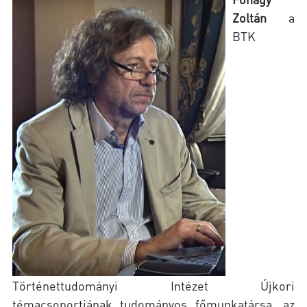
Zoltán
a
BTK
Történettudományi Intézet Újkori
témacsoportjának tudományos főmunkatársa, az