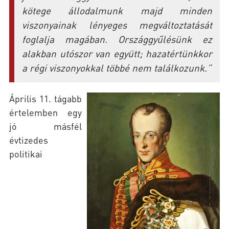
kötege állodalmunk majd minden
viszonyainak lényeges megváltoztatását
foglalja magában. Országgyűlésünk ez
alakban utószor van együtt; hazatértünkkor
a régi viszonyokkal többé nem találkozunk.”
Április 11. tágabb
értelemben egy
jó másfél
évtizedes
politikai