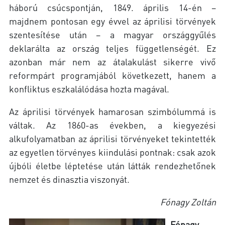
háború csúcspontján, 1849. április 14-én –
majdnem pontosan egy évvel az áprilisi törvények
szentesítése után – a magyar országgyűlés
deklarálta az ország teljes függetlenségét. Ez
azonban már nem az átalakulást sikerre vivő
reformpárt programjából következett, hanem a
konfliktus eszkalálódása hozta magával.
Az áprilisi törvények hamarosan szimbólummá is
váltak. Az 1860-as években, a kiegyezési
alkufolyamatban az áprilisi törvényeket tekintették
az egyetlen törvényes kiindulási pontnak: csak azok
újbóli életbe léptetése után látták rendezhetőnek
nemzet és dinasztia viszonyát.
Fónagy Zoltán
Fónagy