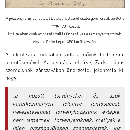
A pozsonyi prímási palotát Batthyány József esztergomi érsek építtette
1778-1781 között.
Itt általában csak az országgyűlés ünnepélyes eseményeit tartották.
Vinzenz Reim képe 1850 körül készült.
A jelenlévők tudatában voltak művük történelmi
jelentőségével. Az alsótábla elnöke, Zarka János
személynök zárszavában önérzettel jelentette ki,
hogy
„
a hozott törvényeket és azok
következményeit tekintve fontosabbat,
nevezetesebbet törvényhozásunk évlapjai
nem ismernek. Törvényeinknek, mellyek e
jelen országgyűlésen szentesítettek, kis