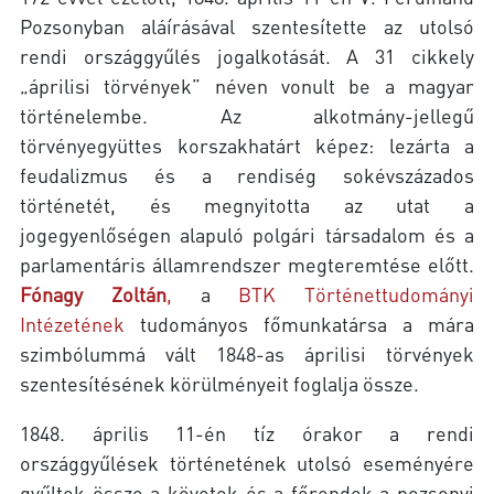
Pozsonyban aláírásával szentesítette az utolsó
rendi országgyűlés jogalkotását. A 31 cikkely
„áprilisi törvények” néven vonult be a magyar
történelembe. Az alkotmány-jellegű
törvényegyüttes korszakhatárt képez: lezárta a
feudalizmus és a rendiség sokévszázados
történetét, és megnyitotta az utat a
jogegyenlőségen alapuló polgári társadalom és a
parlamentáris államrendszer megteremtése előtt.
Fónagy Zoltán
,
a
BTK Történettudományi
Intézetének
tudományos főmunkatársa a mára
szimbólummá vált 1848-as áprilisi törvények
szentesítésének körülményeit foglalja össze.
1848. április 11-én tíz órakor a rendi
országgyűlések történetének utolsó eseményére
gyűltek össze a követek és a főrendek a pozsonyi