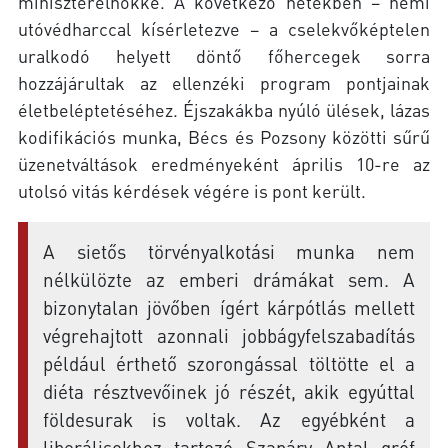
miniszterelnökké. A következő hetekben – némi
utóvédharccal kísérletezve – a cselekvőképtelen
uralkodó helyett döntő főhercegek sorra
hozzájárultak az ellenzéki program pontjainak
életbeléptetéséhez. Éjszakákba nyúló ülések, lázas
kodifikációs munka, Bécs és Pozsony közötti sűrű
üzenetváltások eredményeként április 10-re az
utolsó vitás kérdések végére is pont került.
A sietős törvényalkotási munka nem
nélkülözte az emberi drámákat sem. A
bizonytalan jövőben ígért kárpótlás mellett
végrehajtott azonnali jobbágyfelszabadítás
például érthető szorongással töltötte el a
diéta résztvevőinek jó részét, akik egyúttal
földesurak is voltak. Az egyébként a
liberálisokhoz tartozó Szapáry Antal gróf