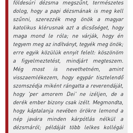
földesúri dézsma megszűnt, természetes
dolog, hogy a papi dézsmának is meg kell
szűnni, szerezzék meg önök a magyar
katolikus klérusnak azt a dicsőséget, hogy
maga mond le róla; ne várják, hogy én
tegyem meg az indítványt, tegyék meg önök;
erre egyik közülük ennyit felelt: köszönöm
a figyelmeztetést, mindjárt megteszem.
Még most is nevethetném, amint
visszaemlékezem, hogy egypár tisztelendő
szomszédja miként rángatta a reverendáját,
hogy 'per amorem Dei' ne izéljen, de a
derék ember bizony csak izélt. Megmondta,
hogy káptalanja nevében örökre lemond a
nép javára minden kárpótlás nélkül a
dézsmáról; példáját több lelkes kollégái