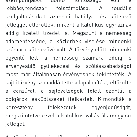
jobbágyrendszer felszámolása. A feudális
szolgáltatásokat azonnali hatállyal és kötelező
jelleggel eltörölték, miként a katolikus egyháznak
addig fizetett tizedet is. Megszűnt a nemesség
adómentessége, a közterhek viselése mindenki
számára kötelezővé vált. A törvény előtt mindenki
egyenlő lett: a nemesség számára eddig is
érvényesülő gyülekezési és szólásszabadságot
most már általánosan érvényesnek tekintették. A
sajtótörvény szabaddá tette a lapalapítást, eltörölte
a cenzúrát, a sajtóvétségek felett ezentúl a
polgárok esküdtszékei ítélkeztek. Kimondták a
keresztény felekezetek egyenjogúságát,
megszüntetve ezzel a katolikus vallás államegyház
jellegét.