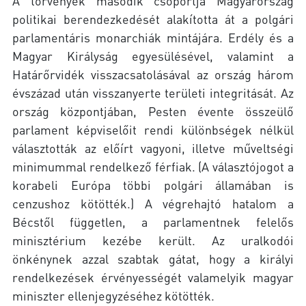
A törvények második csoportja Magyarország
politikai berendezkedését alakította át a polgári
parlamentáris monarchiák mintájára. Erdély és a
Magyar Királyság egyesülésével, valamint a
Határőrvidék visszacsatolásával az ország három
évszázad után visszanyerte területi integritását. Az
ország központjában, Pesten évente összeülő
parlament képviselőit rendi különbségek nélkül
választották az előírt vagyoni, illetve műveltségi
minimummal rendelkező férfiak. (A választójogot a
korabeli Európa többi polgári államában is
cenzushoz kötötték.) A végrehajtó hatalom a
Bécstől független, a parlamentnek felelős
minisztérium kezébe került. Az uralkodói
önkénynek azzal szabtak gátat, hogy a királyi
rendelkezések érvényességét valamelyik magyar
miniszter ellenjegyzéséhez kötötték.