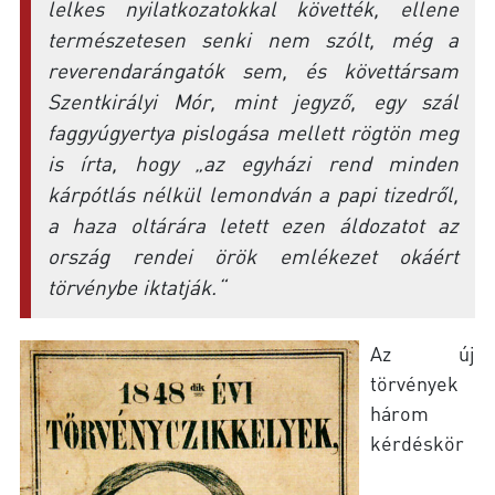
lelkes nyilatkozatokkal követték, ellene
természetesen senki nem szólt, még a
reverendarángatók sem, és követtársam
Szentkirályi Mór, mint jegyző, egy szál
faggyúgyertya pislogása mellett rögtön meg
is írta, hogy „az egyházi rend minden
kárpótlás nélkül lemondván a papi tizedről,
a haza oltárára letett ezen áldozatot az
ország rendei örök emlékezet okáért
törvénybe iktatják.“
Az új
törvények
három
kérdéskör