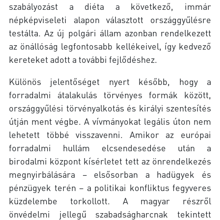
szabályozást a diéta a következő, immár
népképviseleti alapon választott országgyűlésre
testálta. Az új polgári állam azonban rendelkezett
az önállóság legfontosabb kellékeivel, így kedvező
kereteket adott a további fejlődéshez.
Különös jelentőséget nyert később, hogy a
forradalmi átalakulás törvényes formák között,
országgyűlési törvényalkotás és királyi szentesítés
útján ment végbe. A vívmányokat legális úton nem
lehetett többé visszavenni. Amikor az európai
forradalmi hullám elcsendesedése után a
birodalmi központ kísérletet tett az önrendelkezés
megnyirbálására – elsősorban a hadügyek és
pénzügyek terén – a politikai konfliktus fegyveres
küzdelembe torkollott. A magyar részről
önvédelmi jellegű szabadságharcnak tekintett