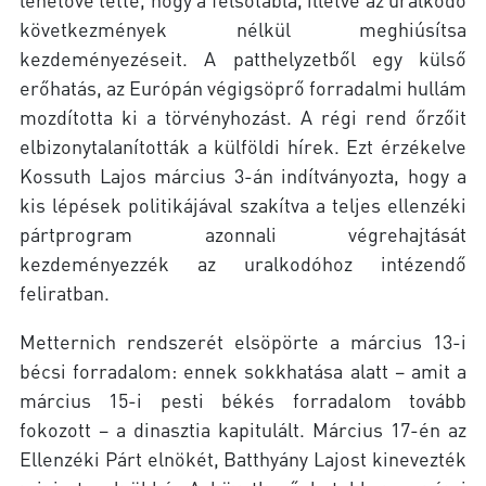
következmények nélkül meghiúsítsa
kezdeményezéseit. A patthelyzetből egy külső
erőhatás, az Európán végigsöprő forradalmi hullám
mozdította ki a törvényhozást. A régi rend őrzőit
elbizonytalanították a külföldi hírek. Ezt érzékelve
Kossuth Lajos március 3-án indítványozta, hogy a
kis lépések politikájával szakítva a teljes ellenzéki
pártprogram azonnali végrehajtását
kezdeményezzék az uralkodóhoz intézendő
feliratban.
Metternich rendszerét elsöpörte a március 13-i
bécsi forradalom: ennek sokkhatása alatt – amit a
március 15-i pesti békés forradalom tovább
fokozott – a dinasztia kapitulált. Március 17-én az
Ellenzéki Párt elnökét, Batthyány Lajost kinevezték