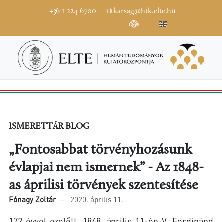
+36 1 224 6700
titkarsag@htk.elte.hu
ISMERETTÁR BLOG
„Fontosabbat törvényhozásunk
évlapjai nem ismernek” - Az 1848-
as áprilisi törvények szentesítése
Fónagy Zoltán
2020. április 11.
172 évvel ezelőtt, 1848. április 11-én V. Ferdinánd