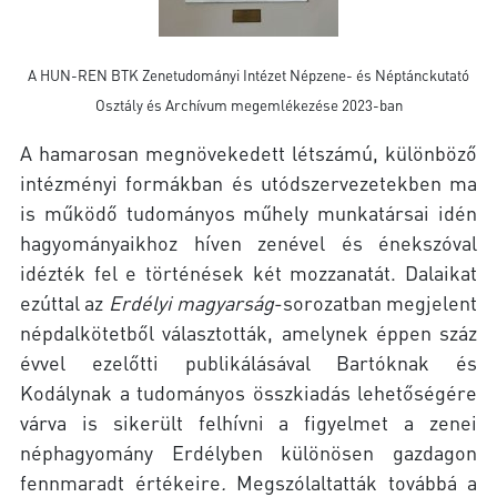
A HUN-REN BTK Zenetudományi Intézet Népzene- és Néptánckutató
Osztály és Archívum megemlékezése 2023-ban
A hamarosan megnövekedett létszámú, különböző
intézményi formákban és utódszervezetekben ma
is működő tudományos műhely munkatársai idén
hagyományaikhoz híven zenével és énekszóval
idézték fel e történések két mozzanatát. Dalaikat
ezúttal az
Erdélyi magyarság
-sorozatban megjelent
népdalkötetből választották, amelynek éppen száz
évvel ezelőtti publikálásával Bartóknak és
Kodálynak a tudományos összkiadás lehetőségére
várva is sikerült felhívni a figyelmet a zenei
néphagyomány Erdélyben különösen gazdagon
fennmaradt értékeire
.
Megszólaltatták továbbá a