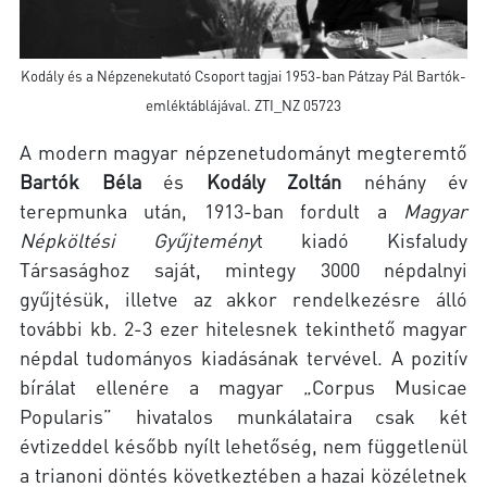
Kodály és a Népzenekutató Csoport tagjai 1953-ban Pátzay Pál Bartók-
emléktáblájával. ZTI_NZ 05723
A modern magyar népzenetudományt megteremtő
Bartók Béla
és
Kodály Zoltán
néhány év
terepmunka után, 1913-ban fordult a
Magyar
Népköltési Gyűjtemény
t kiadó Kisfaludy
Társasághoz saját, mintegy 3000 népdalnyi
gyűjtésük, illetve az akkor rendelkezésre álló
további kb. 2-3 ezer hitelesnek tekinthető magyar
népdal tudományos kiadásának tervével. A pozitív
bírálat ellenére a magyar „Corpus Musicae
Popularis” hivatalos munkálataira csak két
évtizeddel később nyílt lehetőség, nem függetlenül
a trianoni döntés következtében a hazai közéletnek