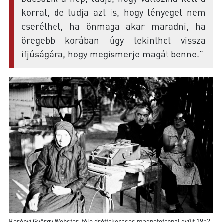
korral, de tudja azt is, hogy lényeget nem
cserélhet, ha önmaga akar maradni, ha
öregebb korában úgy tekinthet vissza
ifjúságára, hogy megismerje magát benne.”
Kerényi György Webster-féle dróttekercses magnetofonnal gyűjt 1952-