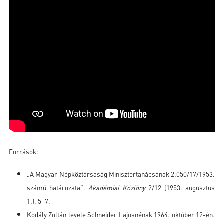
Források:
„A Magyar Népköztársaság Minisztertanácsának 2.050/17/1953.
számú határozata”.
Akadémiai Közlöny
2/12 (1953. augusztus
1.), 5–7.
Kodály Zoltán levele Schneider Lajosnénak 1964. október 12-én.