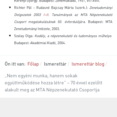
Kerényi György. Budapest: Zeneműkiadó, 1951, VII–XVIII.
Richter Pál – Rudasné Bajcsay Márta (szerk.):
Zenetudományi
Dolgozatok 2003
I
–
II
. Tanulmányok az MTA Népzenekutató
Csoport megalakulásának 50. évfordulójára
. Budapest: MTA
Zenetudományi Intézete, 2003.
Szalay Olga:
Kodály, a népzenekutató és tudományos műhelye
.
Budapest: Akadémiai Kiadó, 2004.
Ön itt van:
Főlap
Ismerettár
Ismerettár blog
„Nem egyéni munka, hanem sokak
együttműködése hozza létre” – 70 évvel ezelőtt
alakult meg az MTA Népzenekutató Csoportja