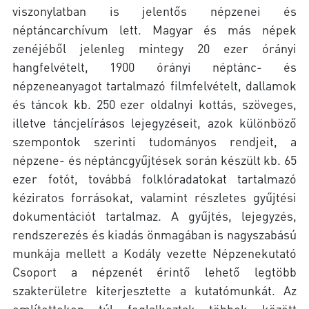
viszonylatban is jelentős népzenei és
néptáncarchívum lett. Magyar és más népek
zenéjéből jelenleg mintegy 20 ezer órányi
hangfelvételt, 1900 órányi néptánc- és
népzeneanyagot tartalmazó filmfelvételt, dallamok
és táncok kb. 250 ezer oldalnyi kottás, szöveges,
illetve táncjelírásos lejegyzéseit, azok különböző
szempontok szerinti tudományos rendjeit, a
népzene- és néptáncgyűjtések során készült kb. 65
ezer fotót, továbbá folklóradatokat tartalmazó
kéziratos forrásokat, valamint részletes gyűjtési
dokumentációt tartalmaz. A gyűjtés, lejegyzés,
rendszerezés és kiadás önmagában is nagyszabású
munkája mellett a Kodály vezette Népzenekutató
Csoport a népzenét érintő lehető legtöbb
szakterületre kiterjesztette a kutatómunkát. Az
említetteken túl foglalkoztak többek között