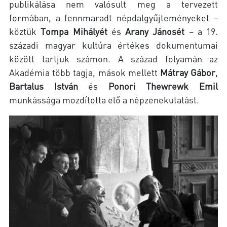
publikálása nem valósult meg a tervezett
formában, a fennmaradt népdalgyűjteményeket –
köztük
Tompa Mihályét
és
Arany Jánosét
– a 19.
századi magyar kultúra értékes dokumentumai
között tartjuk számon. A század folyamán az
Akadémia több tagja, mások mellett
Mátray Gábor
,
Bartalus István
és
Ponori Thewrewk Emil
munkássága mozdította elő a népzenekutatást.