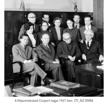
A Népzenekutató Csoport tagjai 1967-ben. ZTI_NZ 05886