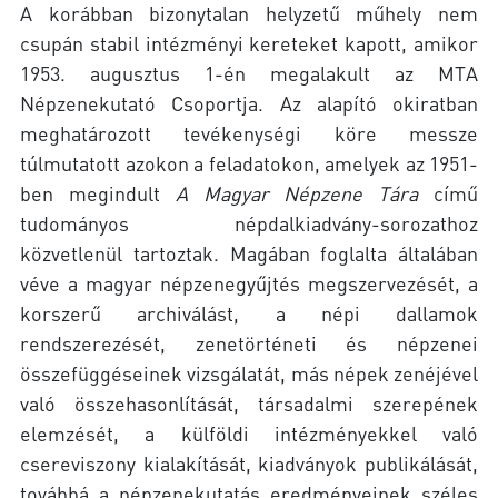
A korábban bizonytalan helyzetű műhely nem
csupán stabil intézményi kereteket kapott, amikor
1953. augusztus 1-én megalakult az MTA
Népzenekutató Csoportja. Az alapító okiratban
meghatározott tevékenységi köre messze
túlmutatott azokon a feladatokon, amelyek az 1951-
ben megindult
A Magyar Népzene Tára
című
tudományos népdalkiadvány-sorozathoz
közvetlenül tartoztak. Magában foglalta általában
véve a magyar népzenegyűjtés megszervezését, a
korszerű archiválást, a népi dallamok
rendszerezését, zenetörténeti és népzenei
összefüggéseinek vizsgálatát, más népek zenéjével
való összehasonlítását, társadalmi szerepének
elemzését, a külföldi intézményekkel való
csereviszony kialakítását, kiadványok publikálását,
továbbá a népzenekutatás eredményeinek széles