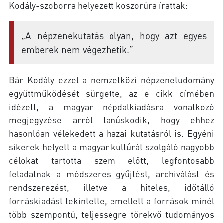
Kodály-szoborra helyezett koszorúra írattak:
„A népzenekutatás olyan, hogy azt egyes
emberek nem végezhetik.”
Bár Kodály ezzel a nemzetközi népzenetudomány
együttműködését sürgette, az e cikk címében
idézett, a magyar népdalkiadásra vonatkozó
megjegyzése arról tanúskodik, hogy ehhez
hasonlóan vélekedett a hazai kutatásról is. Egyéni
sikerek helyett a magyar kultúrát szolgáló nagyobb
célokat tartotta szem előtt, legfontosabb
feladatnak a módszeres gyűjtést, archiválást és
rendszerezést, illetve a hiteles, időtálló
forráskiadást tekintette, emellett a források minél
több szempontú, teljességre törekvő tudományos