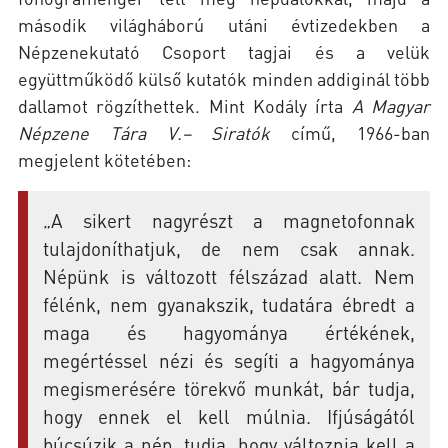
második világháború utáni évtizedekben a
Népzenekutató Csoport tagjai és a velük
együttműködő külső kutatók minden addiginál több
dallamot rögzíthettek. Mint Kodály írta
A Magyar
Népzene Tára
V.– Siratók
című, 1966-ban
megjelent kötetében:
„A sikert nagyrészt a magnetofonnak
tulajdoníthatjuk, de nem csak annak.
Népünk is változott félszázad alatt. Nem
félénk, nem gyanakszik, tudatára ébredt a
maga és hagyománya értékének,
megértéssel nézi és segíti a hagyománya
megismerésére törekvő munkát, bár tudja,
hogy ennek el kell múlnia. Ifjúságától
búcsúzik a nép, tudja, hogy változnia kell a