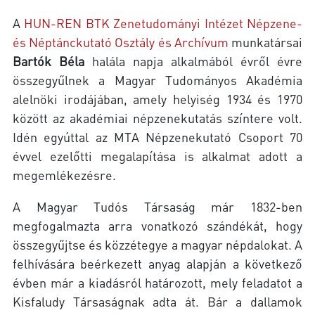
A
HUN-REN BTK Zenetudományi Intézet Népzene-
és Néptánckutató Osztály és Archívum
munkatársai
Bartók Béla
halála napja alkalmából évről évre
összegyűlnek a Magyar Tudományos Akadémia
alelnöki irodájában, amely helyiség 1934 és 1970
között az akadémiai népzenekutatás színtere volt.
Idén egyúttal az MTA Népzenekutató Csoport 70
évvel ezelőtti megalapítása is alkalmat adott a
megemlékezésre.
A Magyar Tudós Társaság már 1832-ben
megfogalmazta arra vonatkozó szándékát, hogy
összegyűjtse és közzétegye a magyar népdalokat. A
felhívására beérkezett anyag alapján a következő
évben már a kiadásról határozott, mely feladatot a
Kisfaludy Társaságnak adta át. Bár a dallamok