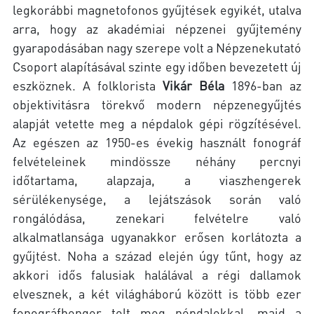
legkorábbi magnetofonos gyűjtések egyikét, utalva
arra, hogy az akadémiai népzenei gyűjtemény
gyarapodásában nagy szerepe volt a Népzenekutató
Csoport alapításával szinte egy időben bevezetett új
eszköznek. A folklorista
Vikár Béla
1896-ban az
objektivitásra törekvő modern népzenegyűjtés
alapját vetette meg a népdalok gépi rögzítésével.
Az egészen az 1950-es évekig használt fonográf
felvételeinek mindössze néhány percnyi
időtartama, alapzaja, a viaszhengerek
sérülékenysége, a lejátszások során való
rongálódása, zenekari felvételre való
alkalmatlansága ugyanakkor erősen korlátozta a
gyűjtést. Noha a század elején úgy tűnt, hogy az
akkori idős falusiak halálával a régi dallamok
elvesznek, a két világháború között is több ezer
fonográfhenger telt meg népdalokkal, majd a