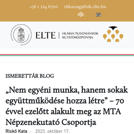
+36 1 224 6700
titkarsag@htk.elte.hu
ISMERETTÁR BLOG
„Nem egyéni munka, hanem sokak
együttműködése hozza létre” – 70
évvel ezelőtt alakult meg az MTA
Népzenekutató Csoportja
Riskó Kata
2023. október 17.