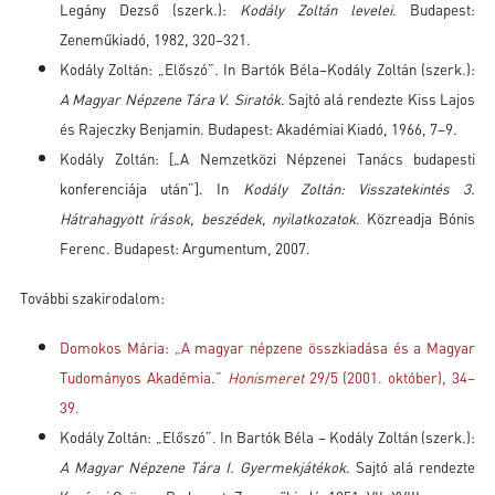
Legány Dezső (szerk.):
Kodály Zoltán levelei
. Budapest:
Zeneműkiadó, 1982, 320–321.
Kodály Zoltán: „Előszó”. In Bartók Béla–Kodály Zoltán (szerk.):
A Magyar Népzene Tára V. Siratók
. Sajtó alá rendezte Kiss Lajos
és Rajeczky Benjamin. Budapest: Akadémiai Kiadó, 1966, 7–9.
Kodály Zoltán: [„A Nemzetközi Népzenei Tanács budapesti
konferenciája után”]. In
Kodály Zoltán:
Visszatekintés 3.
Hátrahagyott írások, beszédek, nyilatkozatok.
Közreadja Bónis
Ferenc. Budapest: Argumentum, 2007.
További szakirodalom:
Domokos Mária: „A magyar népzene összkiadása és a Magyar
Tudományos Akadémia.”
Honismeret
29/5 (2001. október), 34–
39.
Kodály Zoltán: „Előszó”. In Bartók Béla – Kodály Zoltán (szerk.):
A Magyar Népzene Tára I. Gyermekjátékok
. Sajtó alá rendezte