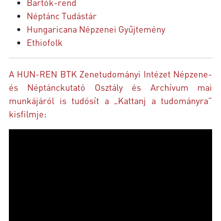
Bartók-rend
Néptánc Tudástár
Hungaricana Népzenei Gyűjtemény
Ethiofolk
A HUN-REN BTK Zenetudományi Intézet Népzene-
és Néptánckutató Osztály és Archívum mai
munkájáról is tudósít a „Kattanj a tudományra”
kisfilmje
: