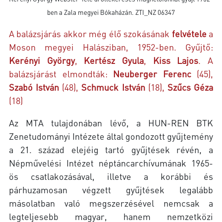
ben a Zala megyei Bókaházán. ZTI_NZ 06347
A balázsjárás akkor még élő szokásának
felvétele
a
Moson megyei Halásziban, 1952-ben. Gyűjtő:
Kerényi György
,
Kertész Gyula
,
Kiss Lajos
. A
balázsjárást elmondták:
Neuberger Ferenc
(45),
Szabó István
(48),
Schmuck István
(18),
Szűcs Géza
(18)
Az MTA tulajdonában lévő, a HUN-REN BTK
Zenetudományi Intézete által gondozott gyűjtemény
a 21. század elejéig tartó gyűjtések révén, a
Népművelési Intézet néptáncarchívumának 1965-
ös csatlakozásával, illetve a korábbi és
párhuzamosan végzett gyűjtések legalább
másolatban való megszerzésével nemcsak a
legteljesebb magyar, hanem nemzetközi