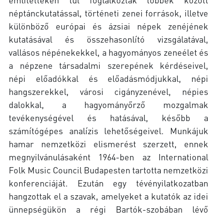
néptánckutatással, történeti zenei források, illetve
különböző európai és ázsiai népek zenéjének
kutatásával és összehasonlító vizsgálatával,
vallásos népénekekkel, a hagyományos zeneélet és
a népzene társadalmi szerepének kérdéseivel,
népi előadókkal és előadásmódjukkal, népi
hangszerekkel, városi cigányzenével, népies
dalokkal, a hagyományőrző mozgalmak
tevékenységével és hatásával, később a
számítógépes analízis lehetőségeivel. Munkájuk
hamar nemzetközi elismerést szerzett, ennek
megnyilvánulásaként 1964-ben az International
Folk Music Council Budapesten tartotta nemzetközi
konferenciáját. Ezután egy tévényilatkozatban
hangzottak el a szavak, amelyeket a kutatók az idei
ünnepségükön a régi Bartók-szobában lévő