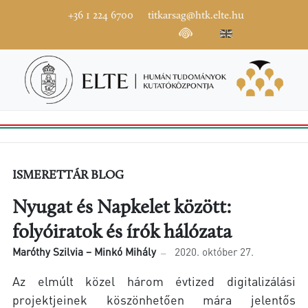
+36 1 224 6700
titkarsag@htk.elte.hu
ISMERETTÁR BLOG
Nyugat és Napkelet között:
folyóiratok és írók hálózata
Maróthy Szilvia – Minkó Mihály
2020. október 27.
Az elmúlt közel három évtized digitalizálási
projektjeinek köszönhetően mára jelentős