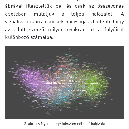
ábrákat illesztettük be, és csak az összevonás
esetében mutatjuk a teljes hálózatot. A
vizualizációkon a csúcsok nagysága azt jelenti, hogy
az adott szerző milyen gyakran írt a folyóirat
különböző számaiba.
2. ábra: A Nyugat „egy fokszám nélküli” hálózata