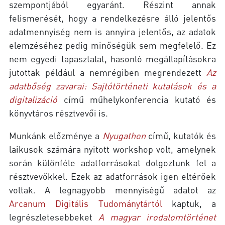
szempontjából egyaránt. Részint annak
felismerését, hogy a rendelkezésre álló jelentős
adatmennyiség nem is annyira jelentős, az adatok
elemzéséhez pedig minőségük sem megfelelő. Ez
nem egyedi tapasztalat, hasonló megállapításokra
jutottak például a nemrégiben megrendezett
Az
adatbőség zavarai: Sajtótörténeti kutatások és a
digitalizáció
című műhelykonferencia kutató és
könyvtáros résztvevői is.
Munkánk előzménye a
Nyugathon
című, kutatók és
laikusok számára nyitott workshop volt, amelynek
során különféle adatforrásokat dolgoztunk fel a
résztvevőkkel. Ezek az adatforrások igen eltérőek
voltak. A legnagyobb mennyiségű adatot az
Arcanum Digitális Tudománytártól
kaptuk, a
legrészletesebbeket
A magyar irodalomtörténet