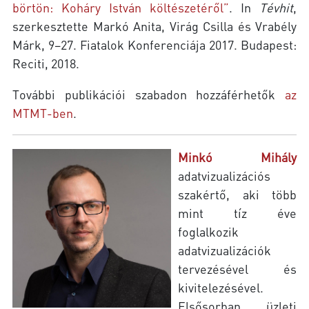
börtön: Koháry István költészetéről”
. In
Tévhit
,
szerkesztette Markó Anita, Virág Csilla és Vrabély
Márk, 9–27. Fiatalok Konferenciája 2017. Budapest:
Reciti, 2018.
További publikációi szabadon hozzáférhetők
az
MTMT-ben
.
Minkó Mihály
adatvizualizációs
szakértő, aki több
mint tíz éve
foglalkozik
adatvizualizációk
tervezésével és
kivitelezésével.
Elsősorban üzleti