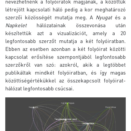
nevezhetnénk a folyóiratok magjának, a közöttük
létrejött kapcsolati háló pedig a kor meghatározó
szerzői közösségét mutatja meg. A
Nyugat
és a
Napkelet
hálózatainak összevonása után
készítettük azt a vizualizációt, amely a 20
legfontosabb szerzőt mutatja a két folyóiratban.
Ebben az esetben azonban a két folyóirat közötti
kapcsolat erősítése szempontjából legfontosabb
szerzőkről van szó: azokról, akik a legtöbbet
publikáltak mindkét folyóiratban, és így magas
közöttiségértékükkel az összekapcsolt folyóirat-
hálózat legfontosabb csúcsai.