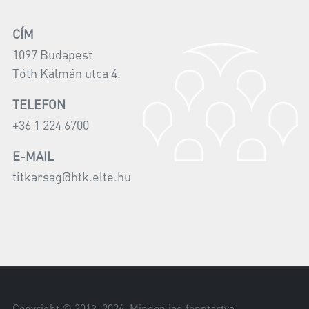
CÍM
1097 Budapest
Tóth Kálmán utca 4.
TELEFON
+36 1 224 6700
E-MAIL
titkarsag@htk.elte.hu
Copyright © 2013–
2026
. Minden jog fenntartva.