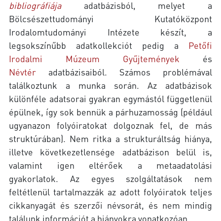
bibliográfiája
adatbázisból, melyet a
Bölcsészettudományi Kutatóközpont
Irodalomtudományi Intézete készít, a
legsokszínűbb adatkollekciót pedig a
Petőfi
Irodalmi Múzeum Gyűjtemények
és
Névtér
adatbázisaiból. Számos problémával
találkoztunk a munka során. Az adatbázisok
különféle adatsorai gyakran egymástól függetlenül
épülnek, így sok bennük a párhuzamosság (például
ugyanazon folyóiratokat dolgoznak fel, de más
struktúrában). Nem ritka a strukturáltság hiánya,
illetve következetlensége adatbázison belül is,
valamint igen eltérőek a metaadatolási
gyakorlatok. Az egyes szolgáltatások nem
feltétlenül tartalmazzák az adott folyóiratok teljes
cikkanyagát és szerzői névsorát, és nem mindig
találunk információt a hiányokra vonatkozóan.