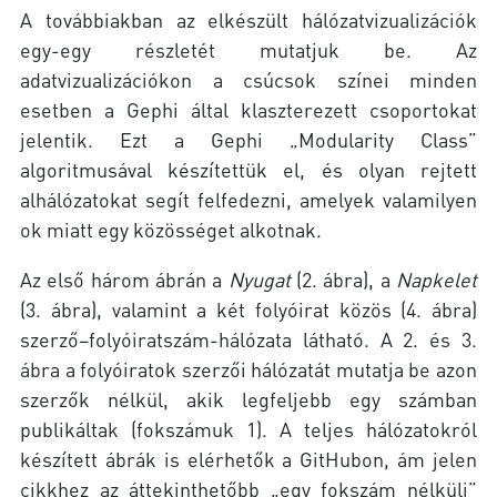
A továbbiakban az elkészült hálózatvizualizációk
egy-egy részletét mutatjuk be. Az
adatvizualizációkon a csúcsok színei minden
esetben a Gephi által klaszterezett csoportokat
jelentik. Ezt a Gephi „Modularity Class”
algoritmusával készítettük el, és olyan rejtett
alhálózatokat segít felfedezni, amelyek valamilyen
ok miatt egy közösséget alkotnak.
Az első három ábrán a
Nyugat
(2. ábra), a
Napkelet
(3. ábra), valamint a két folyóirat közös (4. ábra)
szerző–folyóiratszám-hálózata látható. A 2. és 3.
ábra a folyóiratok szerzői hálózatát mutatja be azon
szerzők nélkül, akik legfeljebb egy számban
publikáltak (fokszámuk 1). A teljes hálózatokról
készített ábrák is elérhetők a GitHubon, ám jelen
cikkhez az áttekinthetőbb „egy fokszám nélküli”