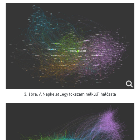
3. ábra: A Napkelet „egy fokszám nélküli” hálózata