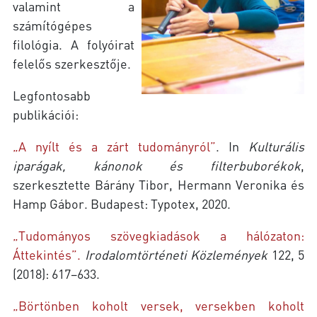
valamint a
számítógépes
filológia. A folyóirat
felelős szerkesztője.
Legfontosabb
publikációi:
„A nyílt és a zárt tudományról”
. In
Kulturális
iparágak, kánonok és filterbuborékok
,
szerkesztette Bárány Tibor, Hermann Veronika és
Hamp Gábor. Budapest: Typotex, 2020.
„Tudományos szövegkiadások a hálózaton:
Áttekintés”.
Irodalomtörténeti Közlemények
122, 5
(2018): 617–633.
„Börtönben koholt versek, versekben koholt