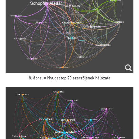
8. ábra: A Nyugat top 20 szerzőjének hálózata