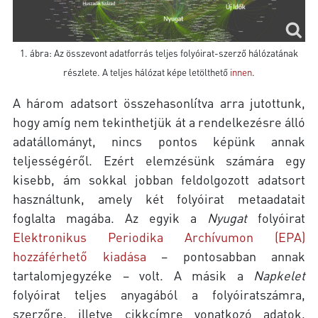
1. ábra: Az összevont adatforrás teljes folyóirat-szerző hálózatának
részlete. A teljes hálózat képe letölthető
innen
.
A három adatsort összehasonlítva arra jutottunk,
hogy amíg nem tekinthetjük át a rendelkezésre álló
adatállományt, nincs pontos képünk annak
teljességéről. Ezért elemzésünk számára egy
kisebb, ám sokkal jobban feldolgozott adatsort
használtunk, amely két folyóirat metaadatait
foglalta magába. Az egyik a
Nyugat
folyóirat
Elektronikus Periodika Archívumon (EPA)
hozzáférhető kiadása
– pontosabban annak
tartalomjegyzéke – volt. A másik a
Napkelet
folyóirat teljes anyagából a folyóiratszámra,
szerzőre, illetve cikkcímre vonatkozó adatok,