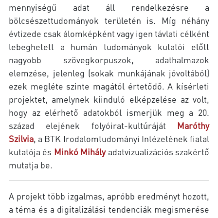
mennyiségű adat áll rendelkezésre a
bölcsészettudományok területén is. Míg néhány
évtizede csak álomképként vagy igen távlati célként
lebeghetett a humán tudományok kutatói előtt
nagyobb szövegkorpuszok, adathalmazok
elemzése, jelenleg (sokak munkájának jóvoltából)
ezek megléte szinte magától értetődő. A kísérleti
projektet, amelynek kiinduló elképzelése az volt,
hogy az elérhető adatokból ismerjük meg a 20.
század elejének folyóirat-kultúráját
Maróthy
Szilvia
, a BTK Irodalomtudományi Intézetének fiatal
kutatója és
Minkó Mihály
adatvizualizációs szakértő
mutatja be
.
A projekt több izgalmas, apróbb eredményt hozott,
a téma és a digitalizálási tendenciák megismerése