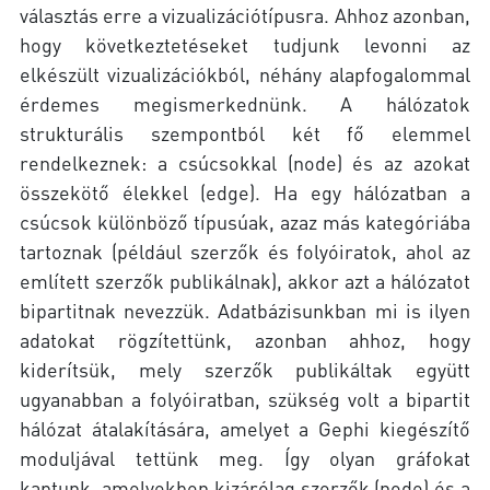
választás erre a vizualizációtípusra. Ahhoz azonban,
hogy következtetéseket tudjunk levonni az
elkészült vizualizációkból, néhány alapfogalommal
érdemes megismerkednünk. A hálózatok
strukturális szempontból két fő elemmel
rendelkeznek: a csúcsokkal (node) és az azokat
összekötő élekkel (edge). Ha egy hálózatban a
csúcsok különböző típusúak, azaz más kategóriába
tartoznak (például szerzők és folyóiratok, ahol az
említett szerzők publikálnak), akkor azt a hálózatot
bipartitnak nevezzük. Adatbázisunkban mi is ilyen
adatokat rögzítettünk, azonban ahhoz, hogy
kiderítsük, mely szerzők publikáltak együtt
ugyanabban a folyóiratban, szükség volt a bipartit
hálózat átalakítására, amelyet a Gephi kiegészítő
moduljával tettünk meg. Így olyan gráfokat
kaptunk, amelyekben kizárólag szerzők (node) és a