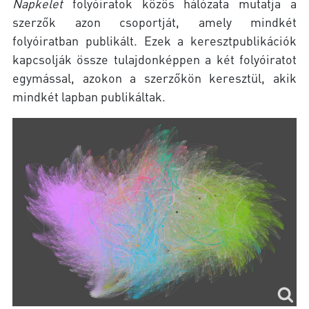
Napkelet
folyóiratok közös hálózata mutatja a
szerzők azon csoportját, amely mindkét
folyóiratban publikált. Ezek a keresztpublikációk
kapcsolják össze tulajdonképpen a két folyóiratot
egymással, azokon a szerzőkön keresztül, akik
mindkét lapban publikáltak.