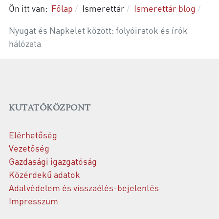
Ön itt van:
Főlap
Ismerettár
Ismerettár blog
Nyugat és Napkelet között: folyóiratok és írók
hálózata
KUTATÓKÖZPONT
Elérhetőség
Vezetőség
Gazdasági igazgatóság
Közérdekű adatok
Adatvédelem és visszaélés-bejelentés
Impresszum