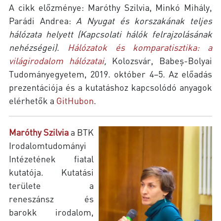
A cikk előzménye: Maróthy Szilvia, Minkó Mihály,
Parádi Andrea:
A Nyugat és korszakának teljes
hálózata helyett (Kapcsolati hálók felrajzolásának
nehézségei).
Hálózatok és komparatisztika: a
világirodalom hálózatai
,
Kolozsvár, Babeș-Bolyai
Tudományegyetem, 2019. október 4–5. Az előadás
prezentációja és a kutatáshoz kapcsolódó anyagok
elérhetők a
GitHubon
.
Maróthy Szilvia
a BTK
Irodalomtudományi
Intézetének fiatal
kutatója. Kutatási
területe a
reneszánsz és
barokk irodalom,