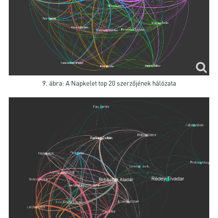
9. ábra: A Napkelet top 20 szerzőjének hálózata