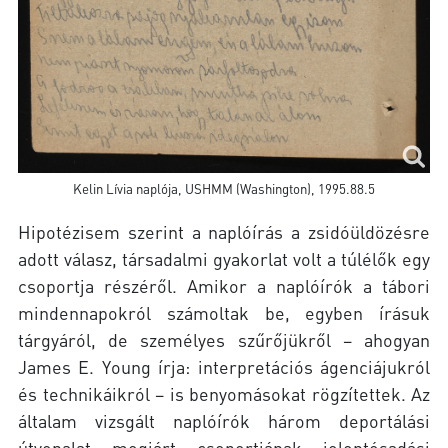
Kelin Lívia naplója, USHMM (Washington), 1995.88.5
Hipotézisem szerint a naplóírás a zsidóüldözésre
adott válasz, társadalmi gyakorlat volt a túlélők egy
csoportja részéről. Amikor a naplóírók a tábori
mindennapokról számoltak be, egyben írásuk
tárgyáról, de személyes szűrőjükről – ahogyan
James E. Young írja: interpretációs ágenciájukról
és technikáikról – is benyomásokat rögzítettek. Az
általam vizsgált naplóírók három deportálási
útvonalat megjárt csoportjának jelentésadási