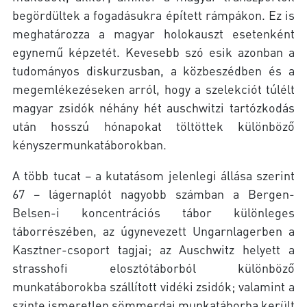
begördültek a fogadásukra épített rámpákon. Ez is
meghatározza a magyar holokauszt esetenként
egynemű képzetét. Kevesebb szó esik azonban a
tudományos diskurzusban, a közbeszédben és a
megemlékezéseken arról, hogy a szelekciót túlélt
magyar zsidók néhány hét auschwitzi tartózkodás
után hosszú hónapokat töltöttek különböző
kényszermunkatáborokban.
A több tucat – a kutatásom jelenlegi állása szerint
67 – lágernaplót nagyobb számban a Bergen-
Belsen-i koncentrációs tábor különleges
táborrészében, az úgynevezett Ungarnlagerben a
Kasztner-csoport tagjai; az Auschwitz helyett a
strasshofi elosztótáborból különböző
munkatáborokba szállított vidéki zsidók; valamint a
szinte ismeretlen sömmerdai munkatáborba került