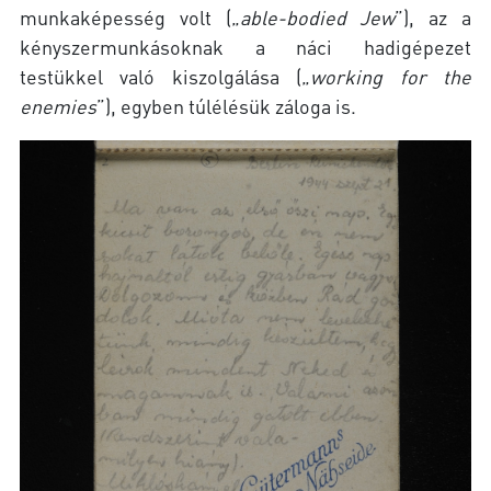
munkaképesség volt („
able-bodied Jew
”), az a
kényszermunkásoknak a náci hadigépezet
testükkel való kiszolgálása („
working for the
enemies
”), egyben túlélésük záloga is.