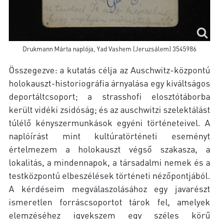
Drukmann Márta naplója, Yad Vashem (Jeruzsálem) 3545986
Összegezve: a kutatás célja az Auschwitz-központú
holokauszt-historiográfia árnyalása egy kiváltságos
deportáltcsoport; a strasshofi elosztótáborba
került vidéki zsidóság; és az auschwitzi szelektálást
túlélő kényszermunkások egyéni történeteivel. A
naplóírást mint kultúratörténeti eseményt
értelmezem a holokauszt végső szakasza, a
lokalitás, a mindennapok, a társadalmi nemek és a
testközpontú elbeszélések történeti nézőpontjából.
A kérdéseim megválaszolásához egy javarészt
ismeretlen forráscsoportot tárok fel, amelyek
elemzéséhez igyekszem egy széles körű