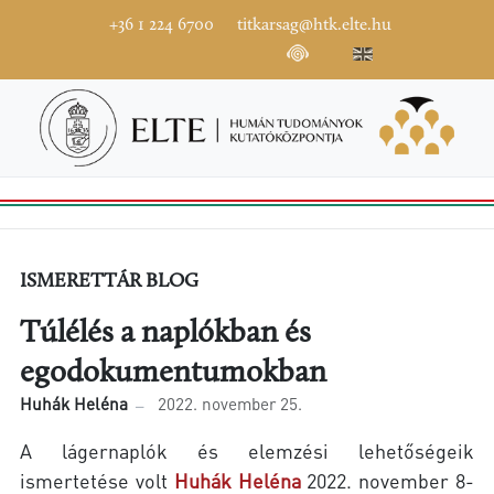
+36 1 224 6700
titkarsag@htk.elte.hu
ISMERETTÁR BLOG
Túlélés a naplókban és
egodokumentumokban
Huhák Heléna
2022. november 25.
A lágernaplók és elemzési lehetőségeik
ismertetése volt
Huhák Heléna
2022. november 8-