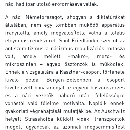
náci hadiipar utolsó erőforrásává váltak.
A náci Németországot, ahogyan a diktatúrákat
általában, nem egy tömbben működő apparátus
irányította, amely megvalósította volna a totális
elnyomás rendszerét. Saul Friedländer szerint az
antiszemitizmus a nácizmus mobilizációs mítosza
volt, amely mellett –makro-, mezo- és
mikroszinten – egyéb ösztönzők is működtek.
Ennek a vizsgálatára a Kasztner-csoport története
kiváló példa. Bergen-Belsenben a csoport
kivételezett bánásmódját az egyéni haszonszerzés
és a náci vezetők háború utáni felelősségre
vonástól való félelme motiválta. Naplóik ennek
gyakorlati végrehajtását mutatják be. Az Auschwitz
helyett Strasshofba küldött vidéki transzportok
mögött ugyancsak az azonnali megsemmisítést