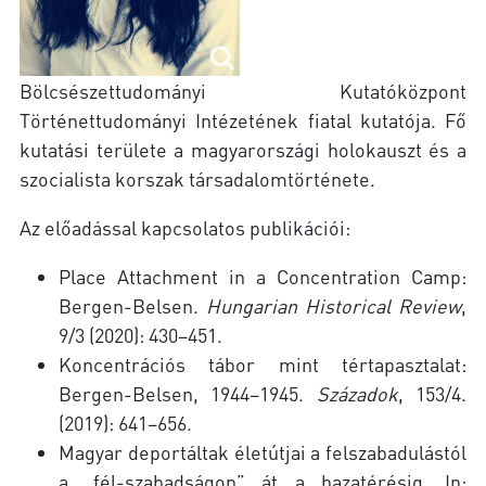
Bölcsészettudományi Kutatóközpont
Történettudományi Intézetének fiatal kutatója. Fő
kutatási területe a magyarországi holokauszt és a
szocialista korszak társadalomtörténete.
Az előadással kapcsolatos publikációi:
Place Attachment in a Concentration Camp:
Bergen-Belsen.
Hungarian Historical Review
,
9/3 (2020): 430–451.
Koncentrációs tábor mint tértapasztalat:
Bergen-Belsen, 1944–1945.
Századok
, 153/4.
(2019): 641–656.
Magyar deportáltak életútjai a felszabadulástól
a „fél-szabadságon” át a hazatérésig. In: