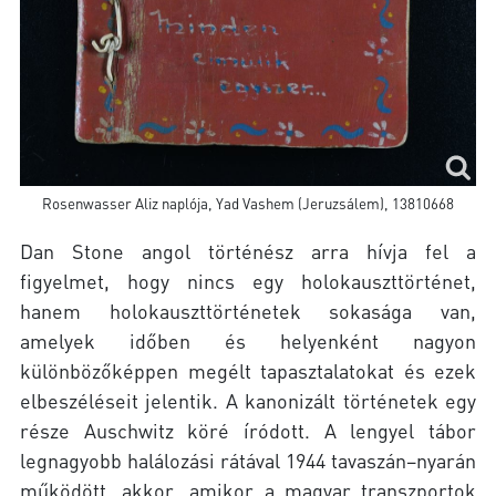
Rosenwasser Aliz naplója, Yad Vashem (Jeruzsálem), 13810668
Dan Stone angol történész arra hívja fel a
figyelmet, hogy nincs egy holokauszttörténet,
hanem holokauszttörténetek sokasága van,
amelyek időben és helyenként nagyon
különbözőképpen megélt tapasztalatokat és ezek
elbeszéléseit jelentik. A kanonizált történetek egy
része Auschwitz köré íródott. A lengyel tábor
legnagyobb halálozási rátával 1944 tavaszán–nyarán
működött, akkor, amikor a magyar transzportok