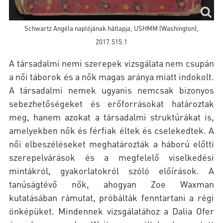
Schwartz Angéla naplójának hátlapja, USHMM (Washington),
2017.515.1
A társadalmi nemi szerepek vizsgálata nem csupán
a női táborok és a nők magas aránya miatt indokolt.
A társadalmi nemek ugyanis nemcsak bizonyos
sebezhetőségeket és erőforrásokat határoztak
meg, hanem azokat a társadalmi struktúrákat is,
amelyekben nők és férfiak éltek és cselekedtek. A
női elbeszéléseket meghatározták a háború előtti
szerepelvárások és a megfelelő viselkedési
mintákról, gyakorlatokról szóló előírások. A
tanúságtévő nők, ahogyan Zoe Waxman
kutatásában rámutat, próbálták fenntartani a régi
önképüket. Mindennek vizsgálatához a Dalia Ofer