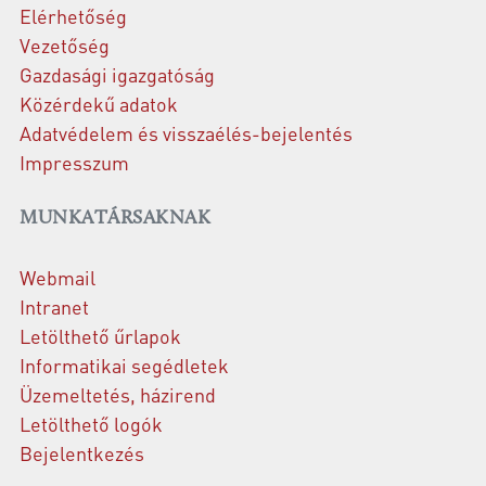
Elérhetőség
Vezetőség
Gazdasági igazgatóság
Közérdekű adatok
Adatvédelem és visszaélés-bejelentés
Impresszum
MUNKATÁRSAKNAK
Webmail
Intranet
Letölthető űrlapok
Informatikai segédletek
Üzemeltetés, házirend
Letölthető logók
Bejelentkezés