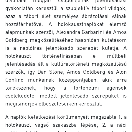
gyakorlatán keresztül a szubjektív tábori világok,
azaz a tábori élet személyes ábrázolásai válnak
hozzáférhetővé. A holokausztnaplókat elemző
alapmunkák szerzői, Alexandra Garbarini és Amos
Goldberg megközelítéséhez hasonlóan kutatásom
is a naplóírás jelentésadó szerepét kutatja. A
holokauszt történetírásában e múltbeli
jelentésadás áll a kultúratörténeti megközelítésű
szerzők, így Dan Stone, Amos Goldberg és Alon
Confino munkáinak középpontjában, akik arra
törekszenek, hogy a történelmi ágensek
cselekedetei mellett jelentésadó szerepüket is
megismerjék elbeszéléseiken keresztül.
A naplók keletkezési körülményeit megszabta 1. a
holokauszt végső szakaszba lépése; 2. a náci