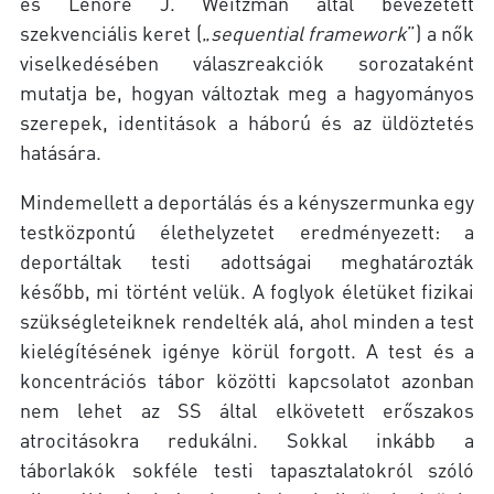
és Lenore J. Weitzman által bevezetett
szekvenciális keret („
sequential framework
”) a nők
viselkedésében válaszreakciók sorozataként
mutatja be, hogyan változtak meg a hagyományos
szerepek, identitások a háború és az üldöztetés
hatására.
Mindemellett a deportálás és a kényszermunka egy
testközpontú élethelyzetet eredményezett: a
deportáltak testi adottságai meghatározták
később, mi történt velük. A foglyok életüket fizikai
szükségleteiknek rendelték alá, ahol minden a test
kielégítésének igénye körül forgott. A test és a
koncentrációs tábor közötti kapcsolatot azonban
nem lehet az SS által elkövetett erőszakos
atrocitásokra redukálni. Sokkal inkább a
táborlakók sokféle testi tapasztalatokról szóló