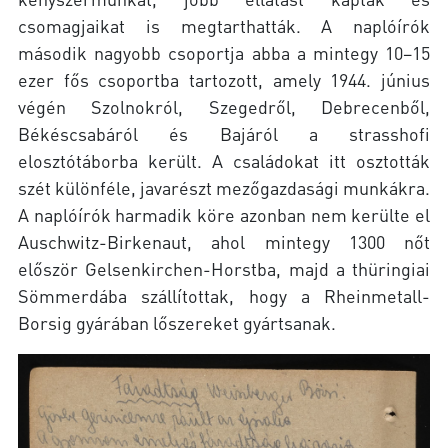
csomagjaikat is megtarthatták. A naplóírók
második nagyobb csoportja abba a mintegy 10–15
ezer fős csoportba tartozott, amely 1944. június
végén Szolnokról, Szegedről, Debrecenből,
Békéscsabáról és Bajáról a strasshofi
elosztótáborba került. A családokat itt osztották
szét különféle, javarészt mezőgazdasági munkákra.
A naplóírók harmadik köre azonban nem kerülte el
Auschwitz-Birkenaut, ahol mintegy 1300 nőt
először Gelsenkirchen-Horstba, majd a thüringiai
Sömmerdába szállítottak, hogy a Rheinmetall-
Borsig gyárában lőszereket gyártsanak.