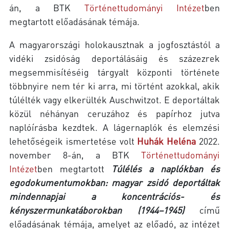
án, a BTK
Történettudományi Intézet
ben
megtartott előadásának témája.
A magyarországi holokausztnak a jogfosztástól a
vidéki zsidóság deportálásáig és százezrek
megsemmisítéséig tárgyalt központi története
többnyire nem tér ki arra, mi történt azokkal, akik
túlélték vagy elkerülték Auschwitzot. E deportáltak
közül néhányan ceruzához és papírhoz jutva
naplóírásba kezdtek. A lágernaplók és elemzési
lehetőségeik ismertetése volt
Huhák Heléna
2022.
november 8-án, a BTK
Történettudományi
Intézet
ben megtartott
Túlélés a naplókban és
egodokumentumokban: magyar zsidó deportáltak
mindennapjai a koncentrációs- és
kényszermunkatáborokban (1944–1945)
című
előadásának témája, amelyet az előadó, az intézet