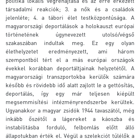
politika lokális végrehajtása és az erre érkezett
társadalmi reakciók; 3. a nők és a családok
jelenléte; 4. a tábori élet testközpontúsága. A
magyarországi deportálások a holokauszt európai
történetének úgynevezett utolsó/végső
szakaszában indultak meg. Ez egy olyan
élethelyzetet eredményezett, ami három
szempontból tért el a más európai országok
évekkel korábban deportáltjainak helyzetétől. A
magyarországi transzportokba kerülők számára
később és rövidebb idő alatt zajlott le a gettósítás,
deportálás, így egy már teljesen kiépült
megsemmisítési intézményrendszerbe kerültek.
Ugyanakkor a magyar zsidók 1944 tavaszától, még
inkább őszétől a lágereket a káoszba és
instabilitásba forduló, felbomlás előtt álló
állapotukban érték el. Végül a szelekciót túlélők a