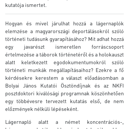
kutatója ismertet.
Hogyan és mivel járulhat hozzá a lágernaplók
elemzése a magyarországi deportálásokról szóló
történeti tudásunk gyarapításához? Mit adhat hozzá
egy javarészt ismeretlen forráscsoport
értelmezése a táborok történetéről és a holokauszt
alatt keletkezett egodokumentumokról szóló
történeti munkák megállapításaihoz? Ezekre a fő
kérdésekre kerestem a választ előadásomban a
Bolyai János Kutatói Ösztöndíjnak és az NKFI
posztdoktori kiválósági programnak köszönhetően
egy többévesre tervezett kutatás első, de nem
előzmények nélküli lépéseként.
Lágernapló alatt a német koncentrációs-,