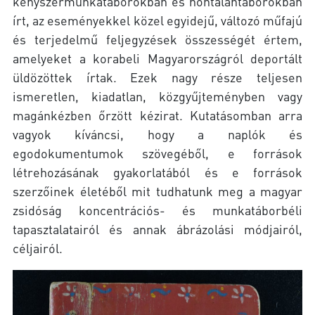
kényszermunkatáborokban és hontalantáborokban
írt, az eseményekkel közel egyidejű, változó műfajú
és terjedelmű feljegyzések összességét értem,
amelyeket a korabeli Magyarországról deportált
üldözöttek írtak. Ezek nagy része teljesen
ismeretlen, kiadatlan, közgyűjteményben vagy
magánkézben őrzött kézirat. Kutatásomban arra
vagyok kíváncsi, hogy a naplók és
egodokumentumok szövegéből, e források
létrehozásának gyakorlatából és e források
szerzőinek életéből mit tudhatunk meg a magyar
zsidóság koncentrációs- és munkatáborbéli
tapasztalatairól és annak ábrázolási módjairól,
céljairól.