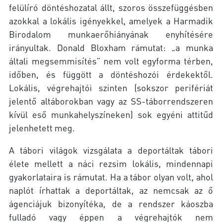
felülíró döntéshozatal állt, szoros összefüggésben
azokkal a lokális igényekkel, amelyek a Harmadik
Birodalom munkaerőhiányának enyhítésére
irányultak. Donald Bloxham rámutat: „a munka
általi megsemmisítés” nem volt egyforma térben,
időben, és függött a döntéshozói érdekektől.
Lokális, végrehajtói szinten (sokszor perifériát
jelentő altáborokban vagy az SS-táborrendszeren
kívül eső munkahelyszíneken) sok egyéni attitűd
jelenhetett meg.
A tábori világok vizsgálata a deportáltak tábori
élete mellett a náci rezsim lokális, mindennapi
gyakorlataira is rámutat. Ha a tábor olyan volt, ahol
naplót írhattak a deportáltak, az nemcsak az ő
ágenciájuk bizonyítéka, de a rendszer káoszba
fulladó vagy éppen a végrehajtók nem