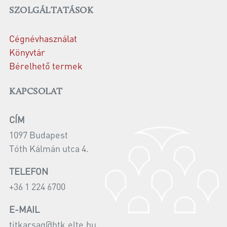
SZOLGÁLTATÁSOK
Cégnévhasználat
Könyvtár
Bérelhető termek
KAPCSOLAT
CÍM
1097 Budapest
Tóth Kálmán utca 4.
TELEFON
+36 1 224 6700
E-MAIL
titkarsag@htk.elte.hu