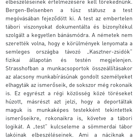
elbeszéléseinek értelmezésére kell törekednünk.
Bergen-Belsenben a túsz státusz a test
megóvásában fejeződött ki. A test az embertelen
tábori viszonyokat dokumentálta és bizonyítékul
szolgált a kegyetlen bánásmódra. A németek nem
szerették volna, hogy e körülmények lenyomata a
semleges országba távozó „Kasztner-zsidók”
fizikai állapotán és testén megjelenjen.
Strasshofban a munkacsoportok összeállításakor
az alacsony munkabírásúnak gondolt személyeket
elhagyták az ismerőseik, de sokszor még rokonaik
is. Ez egyrészt a régi közösség közé töréseket
húzott, másrészt azt jelzi, hogy a deportáltak
maguk is munkaképes testekként tekintettek
ismerőseikre, rokonaikra is, követve a tábori
logikát. A „test” kulcseleme a sömmerdai tábor
lakóinak elbeszéléseinek. Ami a náciknak a