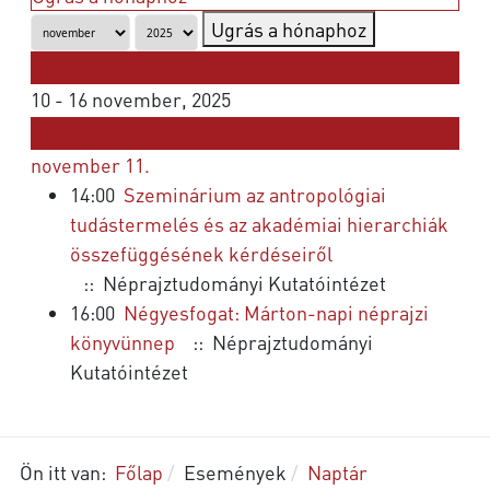
Ugrás a hónaphoz
Korábbi hét
10 - 16 november, 2025
Következő hét
november 11.
14:00
Szeminárium az antropológiai
tudástermelés és az akadémiai hierarchiák
összefüggésének kérdéseiről
:: Néprajztudományi Kutatóintézet
16:00
Négyesfogat: Márton-napi néprajzi
könyvünnep
:: Néprajztudományi
Kutatóintézet
Ön itt van:
Főlap
Események
Naptár