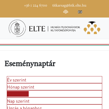
+36 1 224 6700
titkarsag@htk.elte.hu
Eseménynaptár
Év szerint
Hónap szerint
Hét szerint
Nap szerint
Ugrás a hónaphoz