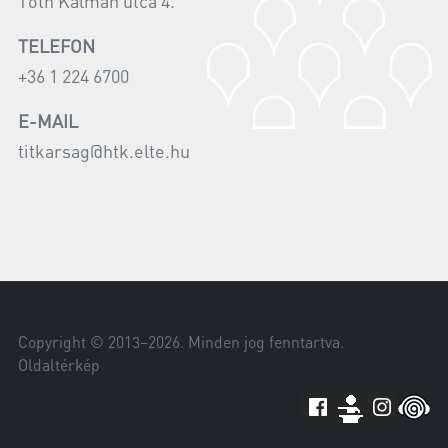
Tóth Kálmán utca 4.
TELEFON
+36 1 224 6700
E-MAIL
titkarsag@htk.elte.hu
Copyright © 2013–
2026
. Minden jog fenntartva.
Oldaltérkép