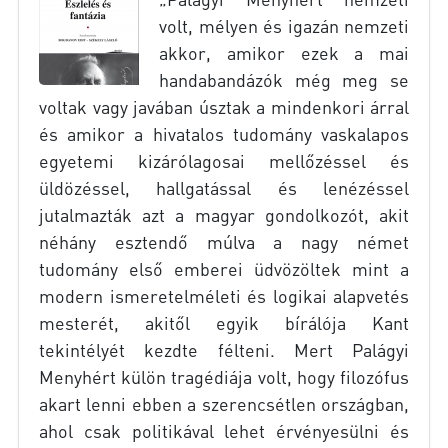
volt, mélyen és igazán nemzeti
akkor, amikor ezek a mai
handabandázók még meg se
voltak vagy javában úsztak a mindenkori árral
és amikor a hivatalos tudomány vaskalapos
egyetemi kizárólagosai mellőzéssel és
üldözéssel, hallgatással és lenézéssel
jutalmazták azt a magyar gondolkozót, akit
néhány esztendő múlva a nagy német
tudomány első emberei üdvözöltek mint a
modern ismeretelméleti és logikai alapvetés
mesterét, akitől egyik bírálója Kant
tekintélyét kezdte félteni. Mert Palágyi
Menyhért külön tragédiája volt, hogy filozófus
akart lenni ebben a szerencsétlen országban,
ahol csak politikával lehet érvényesülni és