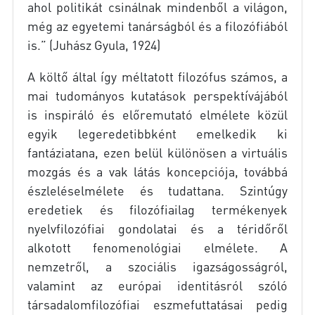
ahol politikát csinálnak mindenből a világon,
még az egyetemi tanárságból és a filozófiából
is.” (Juhász Gyula, 1924)
A költő által így méltatott filozófus számos, a
mai tudományos kutatások perspektívájából
is inspiráló és előremutató elmélete közül
egyik legeredetibbként emelkedik ki
fantáziatana, ezen belül különösen a virtuális
mozgás és a vak látás koncepciója, továbbá
észleléselmélete és tudattana. Szintúgy
eredetiek és filozófiailag termékenyek
nyelvfilozófiai gondolatai és a téridőről
alkotott fenomenológiai elmélete. A
nemzetről, a szociális igazságosságról,
valamint az európai identitásról szóló
társadalomfilozófiai eszmefuttatásai pedig