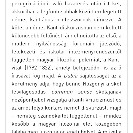
peregrinációból való hazatérés után írt két,
akkoriban a legfontosabbak között emlegetett
német kantiánus professzornak címezve. A
kötet a német Kant-diskurzusban nem keltett
különösebb feltűnést, ám elindította az első, a
modern nyilvánosság fórumain játszódó,
felekezeti és iskolai intézményrendszertől
független magyar filozófiai polémiát, a Kant-
vitát (1792–1822), amely befejeződni is az ő
írásával fog majd. A
Dubia
sajátosságát az a
körülmény adja, hogy benne Rozgonyi a skót
felvilágosodás
common sense
-iskolájának
nézőpontjából vizsgálja a kanti kriticizmust és
az arról folyó kortárs német diskurzust, majd
– némileg szándékaitól függetlenül – mindez
később a magyar filozófiai élet közegében
találja meg filozófiatörténeti helyét. A művet a