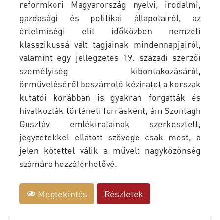
reformkori Magyarország nyelvi, irodalmi,
gazdasági és politikai állapotairól, az
értelmiségi elit időközben nemzeti
klasszikussá vált tagjainak mindennapjairól,
valamint egy jellegzetes 19. századi szerzői
személyiség kibontakozásáról,
önműveléséről beszámoló kéziratot a korszak
kutatói korábban is gyakran forgatták és
hivatkozták történeti forrásként, ám Szontagh
Gusztáv emlékiratainak szerkesztett,
jegyzetekkel ellátott szövege csak most, a
jelen kötettel válik a művelt nagyközönség
számára hozzáférhetővé.
Megtekintés
Részletek