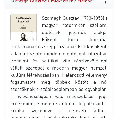
Szontagh Gusztáv: Emlékezések életemből
Szontagh Gusztáv (1793-1858) a
magyar reformkor szellemi
életének jelentős alakja.
Főként kora filozófiai
irodalmának és szépprózájának kritikusaként,
valamint szinte minden jelentősebb filozófiai,
irodalmi és politikai vita résztvevőjeként
vállalt szerepet a modern magyar nemzeti
kultúra létrehozásában. Határozott véleményt
fogalmazott meg többek között a női
szerzőknek a szépirodalomban és egyáltalán,
a nyilvánosságban való megszólalási joga
érdekében, elméleti szinten is foglalkozott a
kritika szerepével a nemzeti kultúra
felépítésében. Irodalomkritikusként ő látta