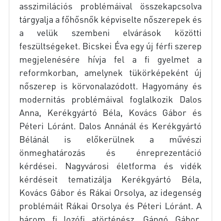
asszimilációs problémáival összekapcsolva
tárgyalja a főhősnők képviselte nőszerepek és
a velük szembeni elvárások közötti
feszültségeket. Bicskei Éva egy új férﬁ szerep
megjelenésére hívja fel a ﬁ gyelmet a
reformkorban, amelynek tükörképeként új
nőszerep is körvonalazódott. Hagyomány és
modernitás problémáival foglalkozik Dalos
Anna, Kerékgyártó Béla, Kovács Gábor és
Péteri Lóránt. Dalos Annánál és Kerékgyártó
Bélánál is előkerülnek a művészi
önmeghatározás és énreprezentáció
kérdései. Nagyvárosi életforma és vidék
kérdéseit tematizálja Kerékgyártó Béla,
Kovács Gábor és Rákai Orsolya, az idegenség
problémáit Rákai Orsolya és Péteri Lóránt. A
három ﬁ lozóﬁ atörténész, Gángó Gábor,