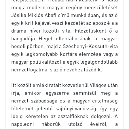
meg a modern magyar regény megszületését
Jósika Miklós Abafi című munkájában, és az ő
egyik kritikájával veszi kezdetét az eposz é s a
dráma hívei közötti vita. Filozófusként ő a
hangadója Hegel ellentáborának a magyar
hegeli pörben, majd a Széchenyi-Kossuth-vita
egyik legkomolyabb kortárs elemzése vagy a
magyar politikafilozófia egyik legátgondoltabb
nemzetfogalma is az ő nevéhez fűződik.
Itt közölt emlékiratait közvetlenül Világos után
írja, amikor egyszerre semmisül meg a
nemzet szabadsága és a magyar értelmiség
lételemét jelentő sajtónyilvánosság; így egy
ideig kénytelen az asztalfióknak dolgozni. A
napóleoni háborúk utolsó éveiről, a