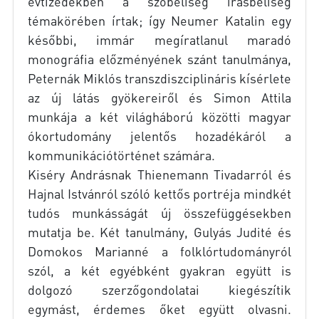
évtizedekben a szóbeliség írásbeliség
témakörében írtak; így Neumer Katalin egy
későbbi, immár megíratlanul maradó
monográfia előzményének szánt tanulmánya,
Peternák Miklós transzdiszciplináris kísérlete
az új látás gyökereiről és Simon Attila
munkája a két világháború közötti magyar
ókortudomány jelentős hozadékáról a
kommunikációtörténet számára.
Kiséry Andrásnak Thienemann Tivadarról és
Hajnal Istvánról szóló kettős portréja mindkét
tudós munkásságát új összefüggésekben
mutatja be. Két tanulmány, Gulyás Judité és
Domokos Marianné a folklórtudományról
szól, a két egyébként gyakran együtt is
dolgozó szerzőgondolatai kiegészítik
egymást, érdemes őket együtt olvasni.