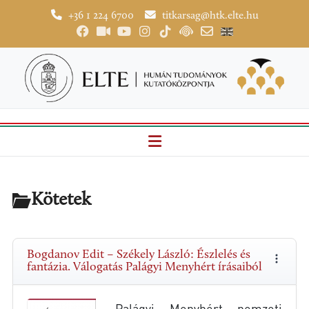
+36 1 224 6700
titkarsag@htk.elte.hu
Kötetek
Bogdanov Edit – Székely László: Észlelés és
fantázia. Válogatás Palágyi Menyhért írásaiból
„Palágyi Menyhért nemzeti