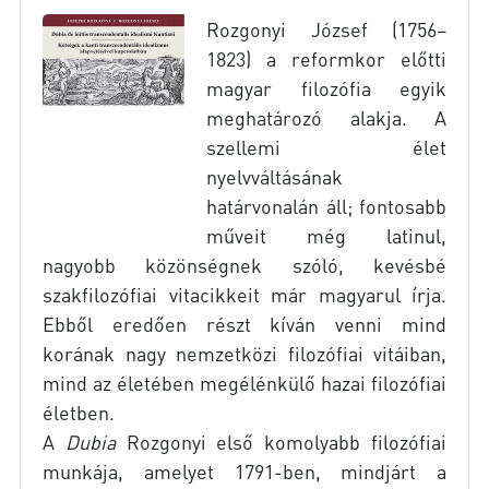
Rozgonyi József (1756–
1823) a reformkor előtti
magyar filozófia egyik
meghatározó alakja. A
szellemi élet
nyelvváltásának
határvonalán áll; fontosabb
műveit még latinul,
nagyobb közönségnek szóló, kevésbé
szakfilozófiai vitacikkeit már magyarul írja.
Ebből eredően részt kíván venni mind
korának nagy nemzetközi filozófiai vitáiban,
mind az életében megélénkülő hazai filozófiai
életben.
A
Dubia
Rozgonyi első komolyabb filozófiai
munkája, amelyet 1791-ben, mindjárt a