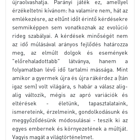
újraolvashatja. Parányi játék ez, amellyel
érzékeltetni kívánom: ha valamire nem, hát az
emlékezésre, az eltűnt időt érintő kérdésekre
semmiképpen sem vonatkoznak az evolúció
rideg szabályai. A kérdések minőségét nem
az idő múlásával arányos fejlődés határozza
meg, az elmúlt dolgok és események
"előrehaladottabb" látványa, hanem a
folyamatban lévő idő tartalmi mássága. Mint
amikor a gyermek újra és újra rákérdez a (tán
igaz sem) volt világára, s habár a válasz alig-
alig változik, mégis az apró variációk és
eltérések - életünk, tapasztalataink,
ismereteink, érzelmeink, gondolkodásunk és
meggyőződésünk módosulásai - teszik ki az
egyes embernek és környezetének a múltját.
Vagyis magát a világtörténelmet.