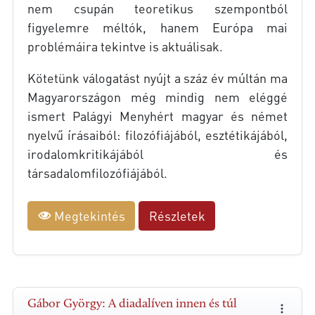
nem csupán teoretikus szempontból
figyelemre méltók, hanem Európa mai
problémáira tekintve is aktuálisak.
Kötetünk válogatást nyújt a száz év múltán ma
Magyarországon még mindig nem eléggé
ismert Palágyi Menyhért magyar és német
nyelvű írásaiból: filozófiájából, esztétikájából,
irodalomkritikájából és
társadalomfilozófiájából.
Megtekintés
Részletek
Gábor György: A diadalíven innen és túl