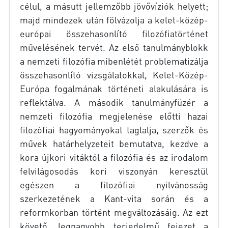
célul, a másutt jellemzőbb jövővíziók helyett;
majd mindezek után fölvázolja a kelet-közép-
európai összehasonlító filozófiatörténet
művelésének tervét. Az első tanulmányblokk
a nemzeti filozófia mibenlétét problematizálja
összehasonlító vizsgálatokkal, Kelet-Közép-
Európa fogalmának történeti alakulására is
reflektálva. A második tanulmányfüzér a
nemzeti filozófia megjelenése előtti hazai
filozófiai hagyományokat taglalja, szerzők és
művek határhelyzeteit bemutatva, kezdve a
kora újkori vitáktól a filozófia és az irodalom
felvilágosodás kori viszonyán keresztül
egészen a filozófiai nyilvánosság
szerkezetének a Kant-vita során és a
reformkorban történt megváltozásáig. Az ezt
követő, legnagyobb terjedelmű fejezet a