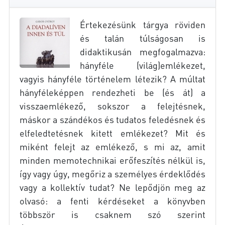
Értekezésünk tárgya röviden
és talán túlságosan is
didaktikusán megfogalmazva:
hányféle (világ)emlékezet,
vagyis hányféle történelem létezik? A múltat
hányféleképpen rendezheti be (és át) a
visszaemlékező, sokszor a felejtésnek,
máskor a szándékos és tudatos feledésnek és
elfeledtetésnek kitett emlékezet? Mit és
miként felejt az emlékező, s mi az, amit
minden memotechnikai erőfeszítés nélkül is,
így vagy úgy, megőriz a személyes érdeklődés
vagy a kollektív tudat? Ne lepődjön meg az
olvasó: a fenti kérdéseket a könyvben
többször is csaknem szó szerint