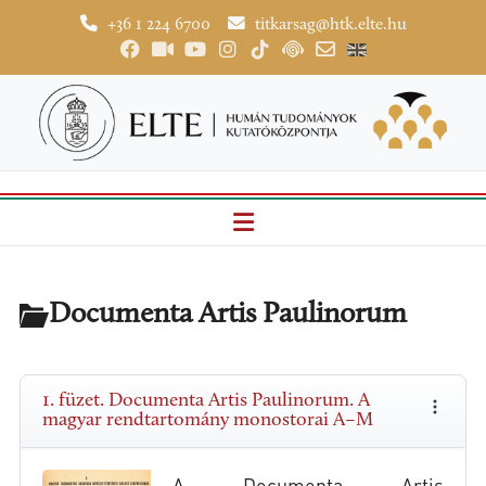
+36 1 224 6700
titkarsag@htk.elte.hu
Documenta Artis Paulinorum
1. füzet. Documenta Artis Paulinorum. A
magyar rendtartomány monostorai A–M
A Documenta Artis