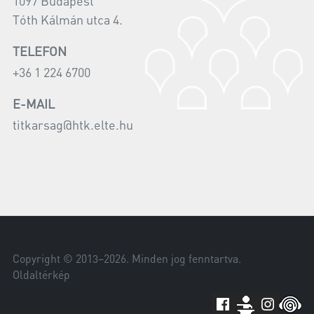
1097 Budapest
Tóth Kálmán utca 4.
TELEFON
+36 1 224 6700
E-MAIL
titkarsag@htk.elte.hu
Copyright © 2013–
2026
. Minden jog fenntartva.
Oldaltérkép