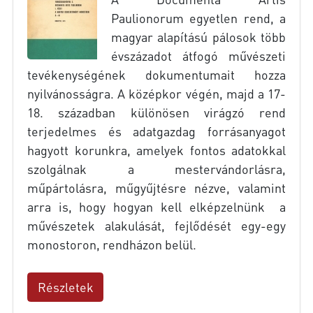
Paulionorum egyetlen rend, a
magyar alapítású pálosok több
évszázadot átfogó művészeti
tevékenységének dokumentumait hozza
nyilvánosságra. A középkor végén, majd a 17-
18. században különösen virágzó rend
terjedelmes és adatgazdag forrásanyagot
hagyott korunkra, amelyek fontos adatokkal
szolgálnak a mestervándorlásra,
műpártolásra, műgyűjtésre nézve, valamint
arra is, hogy hogyan kell elképzelnünk a
művészetek alakulását, fejlődését egy-egy
monostoron, rendházon belül.
Részletek