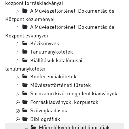
központ forráskiadványai
A Művészettörténeti Dokumentációs
|-
Központ közleményei
A Művészettörténeti Dokumentációs
|-
Központ évkönyvei
Kézikönyvek
|-
Tanulmánykötetek
|-
Kiállítások katalógusai,
|-
tanulmánykötetei
Konferenciakötetek
|-
Művészettörténeti füzetek
|-
Sorozaton kívül megjelent kiadványok
|-
Forráskiadványok, korpuszok
Szövegkiadások
Bibliográfiák
Műemlékvédelmi bibliográfiák
|-