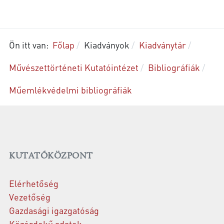
Ön itt van:
Főlap
Kiadványok
Kiadványtár
Művészettörténeti Kutatóintézet
Bibliográfiák
Műemlékvédelmi bibliográfiák
KUTATÓKÖZPONT
Elérhetőség
Vezetőség
Gazdasági igazgatóság
Közérdekű adatok