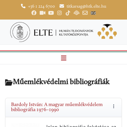
+36 1 224 6700
titkarsag@htk.elte.hu
Műemlékvédelmi bibliográfiák
Bardoly István: A magyar műemlékvédelem
bibliográfia 1976–1990
Jelen bibliográfia folytatása az