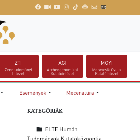
ZTI
AGI
MGYI
Zenetudományi
Archeogenomikai
Moravcsik Gyula
Intézet
Kutatóintézet
Kutatóintézet
Események
Mecenatúra
KATEGÓRIÁK
ELTE Humán
Tudományok Kutatóközpontja