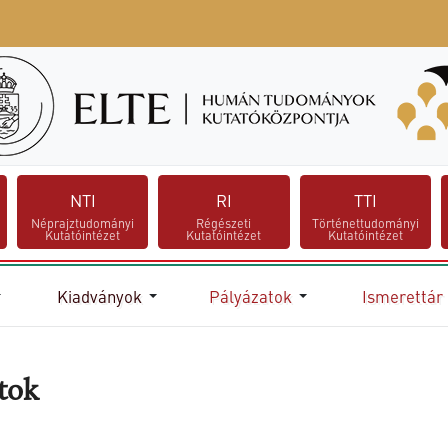
NTI
RI
TTI
Néprajztudományi
Régészeti
Történettudományi
Kutatóintézet
Kutatóintézet
Kutatóintézet
Kiadványok
Pályázatok
Ismerettár
tok