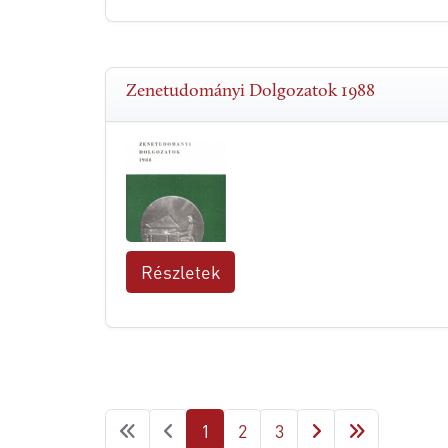
Zenetudományi Dolgozatok 1988
Részletek
1
2
3