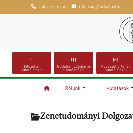
+36 1 224 6700
titkarsag@htk.elte.hu
FI
ITI
MI
Filozófiai
Irodalomtudományi
Művészettörténeti
Kutatóintézet
Kutatóintézet
Kutatóintézet
Rólunk
Kutatások
Kezdőlap
Zenetudományi Dolgoza