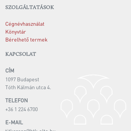
SZOLGÁLTATÁSOK
Cégnévhasználat
Könyvtár
Bérelhető termek
KAPCSOLAT
CÍM
1097 Budapest
Tóth Kálmán utca 4.
TELEFON
+36 1 224 6700
E-MAIL
titkarsag@htk.elte.hu