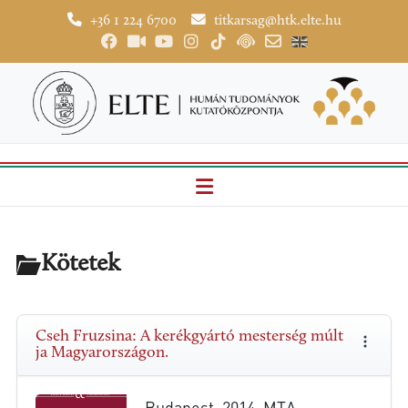
+36 1 224 6700
titkarsag@htk.elte.hu
Kötetek
Cseh Fruzsina: A kerékgyártó mesterség múlt
ja Magyarországon.
Budapest, 2014, MTA