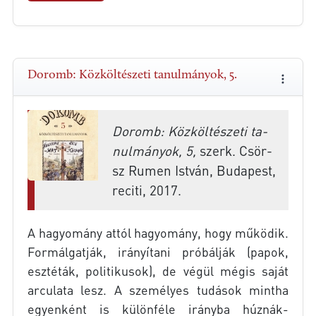
Doromb: Közköltészeti tanulmányok, 5.
Do­romb: Köz­köl­té­sze­ti ta­
nul­má­nyok, 5,
szerk. Csör­
sz Ru­men Ist­ván, Bu­da­pest,
re­ci­ti, 2017.
A ha­gyo­mány at­tól ha­gyo­mány, hogy mű­kö­dik.
For­mál­gat­ják, irá­nyí­ta­ni pró­bál­ják (pa­pok,
esz­té­ták, po­li­ti­ku­sok), de vé­gül még­is sa­ját
ar­cu­la­ta lesz. A sze­mé­lyes tu­dá­sok mint­ha
egyen­ként is kü­lön­fé­le irány­ba húznák-