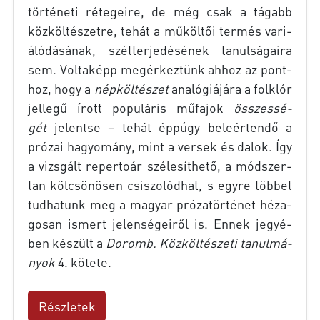
tör­té­ne­ti ré­te­ge­i­re, de még csak a tá­gabb
köz­köl­té­szet­re, te­hát a mű­köl­tői ter­més va­ri­
á­ló­dá­sá­nak, szét­ter­je­dé­sé­nek ta­nul­sá­ga­i­ra
sem. Vol­ta­képp meg­ér­kez­tünk ah­hoz az pont­
hoz, hogy a
nép­köl­té­szet
ana­ló­gi­á­já­ra a folk­lór
jel­le­gű írott po­pu­lá­ris mű­fa­jok
összes­sé­
gét
je­lent­se – te­hát épp­úgy be­le­ér­ten­dő a
pró­zai ha­gyo­mány, mint a ver­sek és da­lok. Így
a vizs­gált re­per­to­ár szé­le­sít­he­tő, a mód­szer­
tan köl­csö­nö­sen csi­szo­lód­hat, s egy­re töb­bet
tud­ha­tunk meg a ma­gyar pró­za­tör­té­net hé­za­
go­san is­mert je­len­sé­ge­i­ről is. En­nek je­gyé­
ben ké­szült a
Do­romb. Köz­köl­té­sze­ti ta­nul­má­
nyok
4. kö­te­te.
Részletek