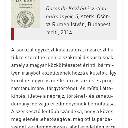
Do­romb: Köz­köl­té­szeti ta­
nul­má­nyok, 3
, szerk. Csör­
sz Ru­men Ist­ván, Bu­da­pest,
re­citi, 2014.
A so­ro­zat egy­részt ka­ta­li­zá­to­ra, más­részt hű
tük­re sze­ret­ne len­ni a szak­mai dis­kur­zus­nak,
amely a ma­gyar köz­köl­té­sze­tet érin­ti, bár­mi­
lyen irány­ból kö­ze­lít­se­nek hoz­zá a ku­ta­tók. Így
ke­rül­het egy­más mel­lé for­rás­köz­lés és prog­
ram­ta­nul­mány, tárgy­tör­té­ne­ti és mű­fa­ji át­te­
kin­tés, il­let­ve a nép­rajz, történet- és ze­ne­tu­
do­mány ide vágó ered­mé­nye­i­nek be­mu­ta­tá­sa.
A szer­kesz­tő leg­főbb szán­dé­ka, hogy a kö­zös
meg­je­le­nés le­he­tő­sé­gé­vel még ott is pár­be­
szé­det kez­de­mé­nyez­zen, ahol ere­de­ti­leg erre