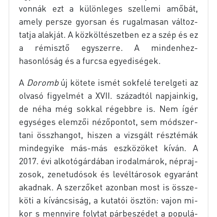
vonnák ezt a kü­lön­le­ges szel­le­mi amő­bát,
amely per­sze gyor­san és ru­gal­ma­san vál­toz­
tat­ja alak­ját. A köz­köl­té­szet­ben ez a szép és ez
a ré­misz­tő egy­szer­re. A mindenhez-
hasonlóság és a fur­csa egye­di­sé­gek.
A
Do­romb
új kö­te­te is­mét sok­fe­lé te­rel­ge­ti az
ol­va­só fi­gyel­mét a
XVII
. szá­zad­tól nap­ja­in­kig,
de néha még sok­kal ré­gebb­re is. Nem ígér
egy­sé­ges elem­zői né­ző­pon­tot, sem mód­szer­
ta­ni össz­han­got, hi­szen a vizs­gált rész­té­mák
mind­egyi­ke más-más esz­kö­zö­ket kí­ván. A
2017. évi al­ko­tó­gár­dá­ban iro­dal­má­rok, nép­raj­
zo­sok, ze­ne­tu­dó­sok és le­vél­tá­ro­sok egy­aránt
akad­nak. A szer­ző­ket azon­ban most is össze­
kö­ti a kí­ván­csi­ság, a ku­ta­tói ösz­tön: va­jon mi­
kor s mennyi­re foly­tat pár­be­szé­det a po­pu­lá­