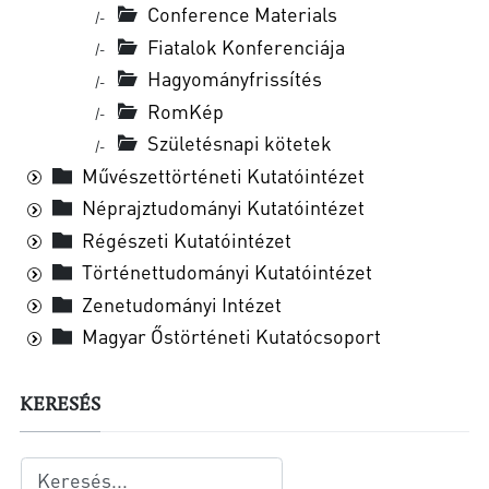
Conference Materials
|-
Fi­a­ta­lok Kon­fe­ren­ci­á­ja
|-
Ha­gyo­mány­fris­sí­tés
|-
RomKép
|-
Születésnapi kötetek
|-
Művészettörténeti Kutatóintézet
Néprajztudományi Kutatóintézet
Régészeti Kutatóintézet
Történettudományi Kutatóintézet
Zenetudományi Intézet
Magyar Őstörténeti Kutatócsoport
KERESÉS