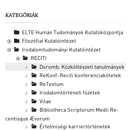
KATEGÓRIÁK
ELTE Humán Tudományok Kutatóközpontja
Filozófiai Kutatóintézet
Irodalomtudományi Kutatóintézet
RECITI
Doromb: Közköltészeti tanulmányok
|-
ReKonf: Re­ci­ti kon­fe­ren­cia­kö­te­tek
|-
Re­Tex­tum
|-
Iro­da­lom­tör­té­ne­ti fü­ze­tek
|-
Vitae
|-
Bib­li­ot­he­ca Scrip­to­rum Me­dii Re­
|-
cen­tis­que Ævo­rum
Értelmiségi karriertörténetek
|-