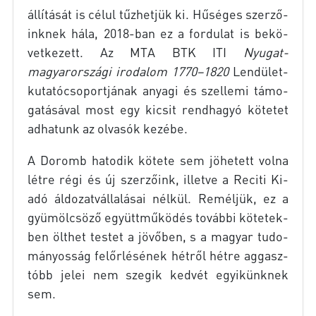
ál­lí­tá­sát is cé­lul tűz­het­jük ki. Hű­sé­ges szer­ző­
ink­nek hála, 2018-ban ez a for­du­lat is be­kö­
vet­ke­zett. Az
MTA
BTK
ITI
Nyugat-
magyarországi iro­da­lom 1770–1820
Lendület-
kutatócsoportjának anya­gi és szel­le­mi tá­mo­
ga­tá­sá­val most egy ki­csit rend­ha­gyó kö­te­tet
ad­ha­tunk az ol­va­sók ke­zé­be.
A Do­romb ha­to­dik kö­te­te sem jö­he­tett vol­na
lét­re régi és új szer­ző­ink, il­let­ve a Re­ci­ti Ki­
adó ál­do­zat­vál­la­lá­sai nél­kül. Re­mél­jük, ez a
gyü­möl­csö­ző együtt­mű­kö­dés to­váb­bi kö­te­tek­
ben ölt­het tes­tet a jö­vő­ben, s a ma­gyar tu­do­
má­nyos­ság fel­őr­lé­sé­nek hét­ről hét­re ag­gasz­
tóbb je­lei nem sze­gik ked­vét egyi­künk­nek
sem.