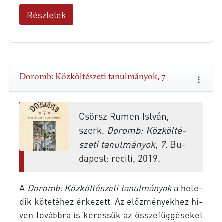
Részletek
Do­romb: Köz­köl­té­sze­ti ta­nul­má­nyok, 7
Csör­sz Ru­men Ist­ván,
szerk.
Do­romb: Köz­köl­té­
sze­ti ta­nul­má­nyok, 7
. Bu­
da­pest: re­ci­ti, 2019.
A
Do­romb: Köz­köl­té­sze­ti ta­nul­má­nyok
a he­te­
dik kö­te­té­hez ér­ke­zett. Az előz­mé­nyek­hez hí­
ven to­vább­ra is ke­res­sük az össze­füg­gé­se­ket