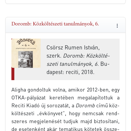
Do­romb: Köz­köl­té­sze­ti ta­nul­má­nyok, 6.
Csör­sz Ru­men Ist­ván,
szerk.
Do­romb: Köz­köl­té­
sze­ti ta­nul­má­nyok, 6
. Bu­
da­pest: re­ci­ti, 2018.
Alig­ha gon­dol­tuk vol­na, ami­kor 2012-ben, egy
OTKA-pályázat ke­re­té­ben meg­alapítottuk a
Re­ci­ti Ki­adó új so­ro­za­tát, a
Do­romb
című köz­
köl­té­sze­ti „év­köny­vet”, hogy nem­csak rend­
sze­res meg­je­le­né­sét tud­juk majd biz­to­sí­ta­ni,
de ese­ten­ként akár te­ma­ti­kus kö­te­tek össze­