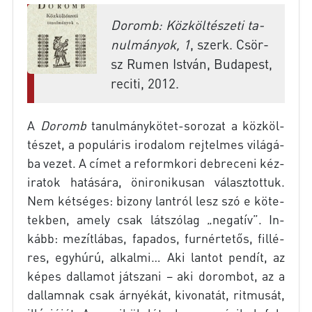
Do­romb: Köz­köl­té­sze­ti ta­
nul­má­nyok, 1
, szerk. Csör­
sz Ru­men Ist­ván, Bu­da­pest,
re­ci­ti, 2012.
A
Do­romb
tanulmánykötet-sorozat a köz­köl­
té­szet, a po­pu­lá­ris iro­da­lom rej­tel­mes vi­lá­gá­
ba ve­zet. A cí­met a re­form­ko­ri deb­re­ce­ni kéz­
ira­tok ha­tá­sá­ra, ön­iro­ni­ku­san vá­lasz­tot­tuk.
Nem két­sé­ges: bi­zony lant­ról lesz szó e kö­te­
tek­ben, amely csak lát­szó­lag „ne­ga­tív”. In­
kább: me­zít­lá­bas, fa­pa­dos, fur­nér­te­tős, fil­lé­
res, egy­hú­rú, al­kal­mi… Aki lan­tot pen­dít, az
ké­pes dal­la­mot ját­sza­ni – aki do­rom­bot, az a
dal­lam­nak csak ár­nyé­kát, ki­vo­na­tát, rit­mu­sát,