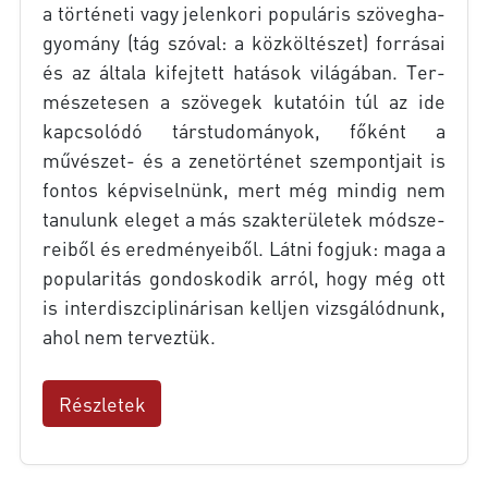
a tör­té­ne­ti vagy je­len­ko­ri po­pu­lá­ris szö­veg­ha­
gyo­mány (tág szó­val: a köz­köl­té­szet) for­rá­sai
és az ál­ta­la ki­fej­tett ha­tá­sok vi­lá­gá­ban. Ter­
mé­sze­te­sen a szö­ve­gek ku­ta­tó­in túl az ide
kap­cso­ló­dó társ­tu­do­má­nyok, fő­ként a
művészet- és a ze­ne­tör­té­net szem­pont­ja­it is
fon­tos kép­vi­sel­nünk, mert még min­dig nem
ta­nu­lunk ele­get a más szak­te­rü­le­tek mód­sze­
re­i­ből és ered­mé­nye­i­ből. Lát­ni fog­juk: maga a
po­pu­la­ri­tás gon­dos­ko­dik ar­ról, hogy még ott
is in­ter­disz­cip­li­ná­ri­san kell­jen vizs­gá­lód­nunk,
ahol nem ter­vez­tük.
Részletek