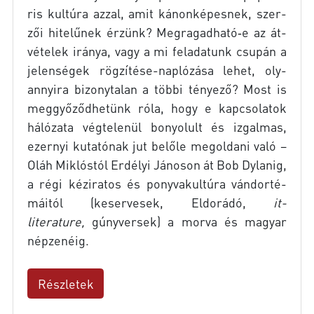
ris kul­tú­ra az­zal, amit ká­non­ké­pes­nek, szer­
zői hi­te­lű­nek ér­zünk? Megragadható‑e az át­
vé­te­lek irá­nya, vagy a mi fel­ada­tunk csu­pán a
je­len­sé­gek rögzítése-naplózása le­het, oly­
annyi­ra bi­zony­ta­lan a töb­bi té­nye­ző? Most is
meg­győ­ződ­he­tünk róla, hogy e kap­cso­la­tok
há­ló­za­ta vég­te­le­nül bo­nyo­lult és iz­gal­mas,
ezer­nyi ku­ta­tó­nak jut be­lő­le meg­ol­da­ni való –
Oláh Mik­lós­tól Er­dé­lyi Já­no­son át Bob Dy­la­nig,
a régi kéz­ira­tos és pony­va­kul­tú­ra ván­dor­té­
má­i­tól (ke­ser­ve­sek, El­do­rá­dó,
it-
literature,
gúny­ver­sek) a mor­va és ma­gyar
nép­ze­né­ig.
Részletek