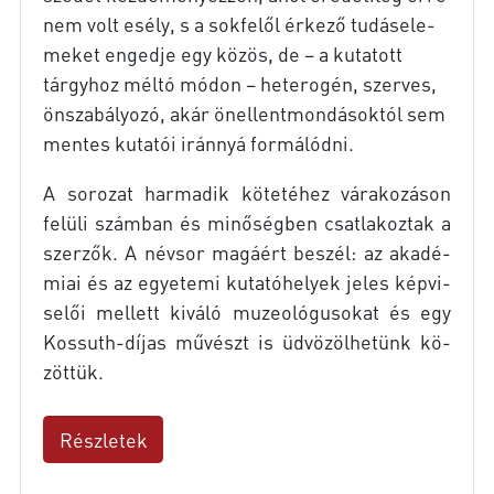
nem volt esély, s a sok­fe­lől ér­ke­ző tu­dás­ele­
me­ket en­ged­je egy kö­zös, de – a ku­ta­tott
tárgy­hoz mél­tó mó­don – he­te­ro­gén, szer­ves,
ön­sza­bá­lyo­zó, akár ön­el­lent­mon­dá­sok­tól sem
men­tes ku­ta­tói iránnyá for­má­lód­ni.
A so­ro­zat har­ma­dik kö­te­té­hez vá­ra­ko­zá­son
fe­lü­li szám­ban és mi­nő­ség­ben csat­la­koz­tak a
szer­zők. A név­sor ma­gá­ért be­szél: az aka­dé­
mi­ai és az egye­te­mi ku­ta­tó­he­lyek je­les kép­vi­
se­lői mel­lett ki­vá­ló mu­zeo­ló­gu­so­kat és egy
Kossuth-díjas mű­vészt is üd­vö­zöl­he­tünk kö­
zöt­tük.
Részletek