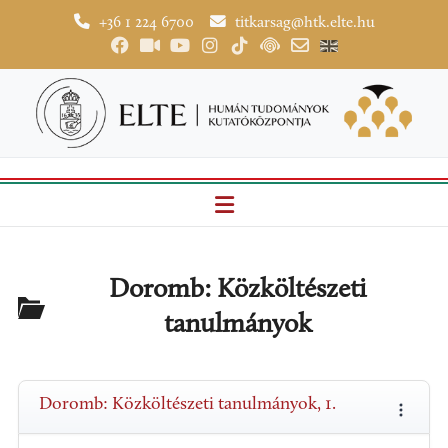
+36 1 224 6700
titkarsag@htk.elte.hu
Doromb: Közköltészeti
tanulmányok
Doromb: Közköltészeti tanulmányok, 1.