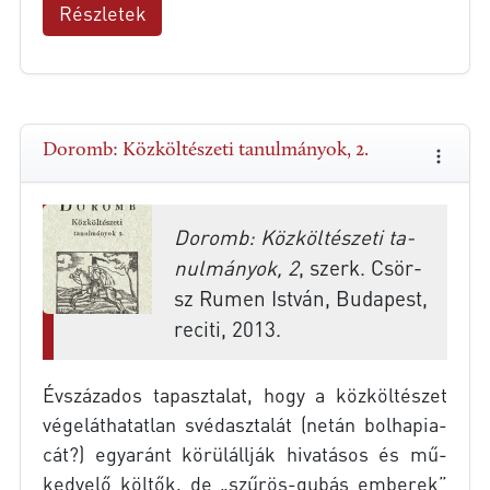
Részletek
Doromb: Közköltészeti tanulmányok, 2.
Do­romb: Köz­köl­té­szeti ta­
nul­má­nyok, 2
, szerk. Csör­
sz Ru­men Ist­ván, Bu­da­pest,
re­citi, 2013.
Év­szá­za­dos ta­pasz­ta­lat, hogy a köz­köl­té­szet
vé­ge­lát­ha­tat­lan svéd­asz­ta­lát (ne­tán bol­ha­pi­a­
cát?) egy­aránt kö­rül­áll­ják hi­va­tá­sos és mű­
ked­ve­lő köl­tők, de „szűrös-gubás em­be­rek”