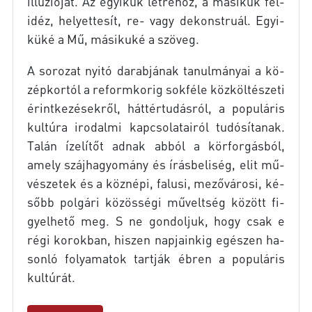
il­lú­zi­ó­ját. Az egyi­kük lét­re­hoz, a má­si­kuk fel­
idéz, he­lyet­te­sít, re- vagy de­konst­ru­ál. Egyi­
kü­ké a Mű, má­si­ku­ké a szö­veg.
A so­ro­zat nyi­tó da­rab­já­nak ta­nul­má­nyai a kö­
zép­kor­tól a re­form­ko­rig sok­fé­le köz­köl­té­sze­ti
érint­ke­zé­sek­ről, hát­tér­tu­dás­ról, a po­pu­lá­ris
kul­tú­ra iro­dal­mi kap­cso­la­ta­i­ról tu­dó­sí­ta­nak.
Ta­lán íze­lí­tőt ad­nak ab­ból a kör­for­gás­ból,
amely száj­ha­gyo­mány és írás­be­li­ség, elit mű­
vé­sze­tek és a köz­né­pi, fa­lu­si, me­ző­vá­ro­si, ké­
sőbb pol­gá­ri kö­zös­sé­gi mű­velt­ség kö­zött fi­
gyel­he­tő meg. S ne gon­dol­juk, hogy csak e
régi ko­rok­ban, hi­szen nap­ja­in­kig egé­szen ha­
son­ló fo­lya­ma­tok tart­ják éb­ren a po­pu­lá­ris
kul­tú­rát.