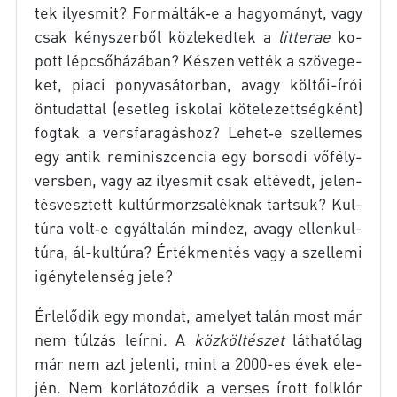
tek ilyes­mit? Formálták‑e a ha­gyo­mányt, vagy
csak kény­szer­ből köz­le­ked­tek a
lit­te­rae
ko­
pott lép­cső­há­zá­ban? Ké­szen vet­ték a szö­ve­ge­
ket, pi­a­ci pony­va­sá­tor­ban, avagy költői-írói
ön­tu­dat­tal (eset­leg is­ko­lai kö­te­le­zett­ség­ként)
fog­tak a vers­fa­ra­gás­hoz? Lehet‑e szel­le­mes
egy an­tik re­mi­nisz­cen­cia egy bor­so­di vő­fély­
vers­ben, vagy az ilyes­mit csak el­té­vedt, je­len­
tés­vesz­tett kul­túr­mor­zsa­lék­nak tart­suk? Kul­
tú­ra volt‑e egy­ál­ta­lán mind­ez, avagy el­len­kul­
tú­ra, ál-kultúra? Ér­ték­men­tés vagy a szel­le­mi
igény­te­len­ség jele?
Ér­le­lő­dik egy mon­dat, ame­lyet ta­lán most már
nem túl­zás le­ír­ni. A
köz­köl­té­szet
lát­ha­tó­lag
már nem azt je­len­ti, mint a 2000-es évek ele­
jén. Nem kor­lá­to­zó­dik a ver­ses írott folk­lór