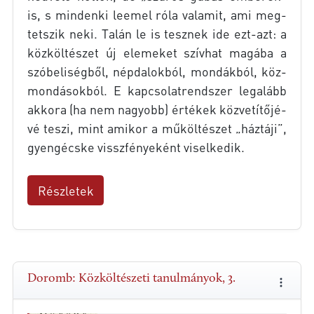
is, s min­den­ki le­emel róla va­la­mit, ami meg­
tet­szik neki. Ta­lán le is tesz­nek ide ezt-azt: a
köz­köl­té­szet új ele­me­ket szív­hat ma­gá­ba a
szó­be­li­ség­ből, nép­da­lok­ból, mon­dák­ból, köz­
mon­dá­sok­ból. E kap­cso­lat­rend­szer leg­alább
ak­ko­ra (ha nem na­gyobb) ér­té­kek köz­ve­tí­tő­jé­
vé te­szi, mint ami­kor a mű­köl­té­szet „ház­tá­ji”,
gyen­gécs­ke vissz­fé­nye­ként vi­sel­ke­dik.
Részletek
Doromb: Közköltészeti tanulmányok, 3.