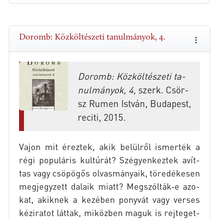
Doromb: Közköltészeti tanulmányok, 4.
Do­romb: Köz­köl­té­sze­ti ta­
nul­má­nyok, 4,
szerk. Csör­
sz Ru­men Ist­ván, Bu­da­pest,
re­ci­ti, 2015.
Va­jon mit érez­tek, akik be­lül­ről is­mer­ték a
régi po­pu­lá­ris kul­tú­rát? Szé­gyen­kez­tek avít­
tas vagy csö­pö­gős ol­vas­má­nya­ik, tö­re­dé­ke­sen
meg­jegy­zett da­la­ik mi­att? Megszólták‑e azo­
kat, akik­nek a ke­zé­ben pony­vát vagy ver­ses
kéz­ira­tot lát­tak, mi­köz­ben ma­guk is rej­te­get­