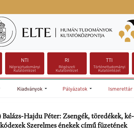
NTI
RI
TTI
Néprajztudományi
Régészeti
Történettudományi
Kutatóintézet
Kutatóintézet
Kutatóintézet
Kiadványok
Pályázatok
Ismerettár
81.) Balázs-Hajdu Pé­ter: Zsen­gék, tö­re­dé­kek, ké­
kódexek Sze­rel­mes éne­kek című fü­ze­té­nek