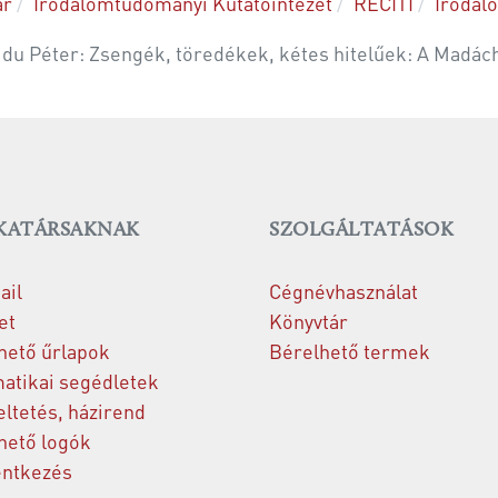
ár
Irodalomtudományi Kutatóintézet
RECITI
Iro­da­lo
s-Hajdu Pé­ter: Zsen­gék, tö­re­dé­kek, ké­tes hi­te­lű­ek: A
ATÁRSAKNAK
SZOLGÁLTATÁSOK
il
Cégnévhasználat
et
Könyvtár
hető űrlapok
Bérelhető termek
atikai segédletek
ltetés, házirend
hető logók
entkezés