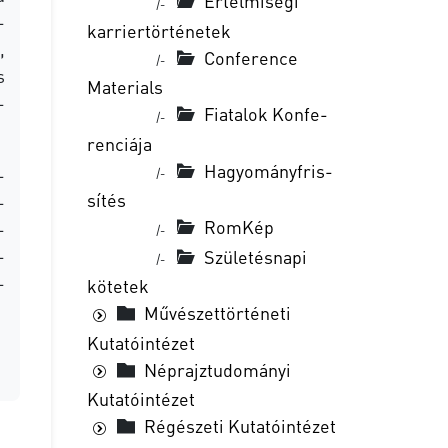
Értelmiségi
|-
­
karriertörténetek
,
Conference
|-
s
Materials
­
Fi­a­ta­lok Kon­fe­
|-
ren­ci­á­ja
Ha­gyo­mány­fris­
­
|-
sí­tés
­
RomKép
­
|-
­
Születésnapi
|-
­
kötetek
Művészettörténeti
Kutatóintézet
Néprajztudományi
Kutatóintézet
Régészeti Kutatóintézet