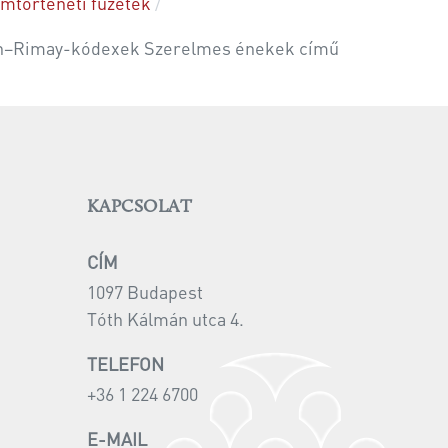
m­tör­té­ne­ti fü­ze­tek
 Madách–Rimay-kódexek Sze­rel­mes éne­kek című
KAPCSOLAT
CÍM
1097 Budapest
Tóth Kálmán utca 4.
TELEFON
+36 1 224 6700
E-MAIL