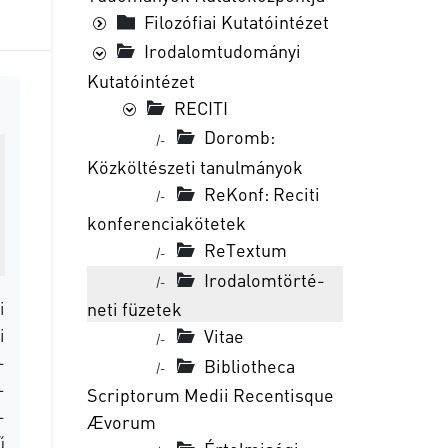
Filozófiai Kutatóintézet
Irodalomtudományi
Kutatóintézet
RECITI
Doromb:
|-
Közköltészeti tanulmányok
ReKonf: Re­ci­ti
|-
kon­fe­ren­cia­kö­te­tek
Re­Tex­tum
|-
Iro­da­lom­tör­té­
|-
i
ne­ti fü­ze­tek
i
Vitae
|-
­
Bib­li­ot­he­ca
|-
­
Scrip­to­rum Me­dii Re­cen­tis­que
­
Ævo­rum
ű