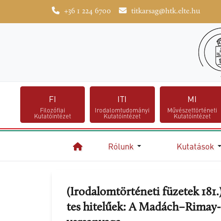
+36 1 224 6700
titkarsag@htk.elte.hu
FI
ITI
MI
Filozófiai
Irodalomtudományi
Művészettörténeti
Kutatóintézet
Kutatóintézet
Kutatóintézet
Rólunk
Kutatások
Kezdőlap
(Iro­da­lom­tör­té­ne­ti fü­ze­tek 1
tes hi­te­lű­ek: A Madách–Rimay-