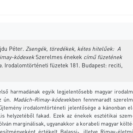
du Pé­ter.
Zsen­gék, tö­re­dé­kek, ké­tes hi­te­lű­ek:
A
imay-kódexek
Sze­rel­mes éne­kek
című fü­ze­té­nek
a.
Iro­da­lom­tör­té­ne­ti fü­ze­tek 181. Bu­da­pest: re­ci­ti,
lső har­ma­dá­nak egyik leg­je­len­tő­sebb ma­gyar iro­dal­m
az ún.
Madách–Rimay-kódex
ek­ben fenn­ma­radt sze­rel­m
j­te­mény iro­da­lom­tör­té­ne­ti je­len­tő­sé­ge a ká­non­ban el
á­lis hely­ze­té­ből fa­kad. Ezek az éne­kek esz­té­ti­kai szem
l­ván mar­gi­ná­li­sak, ugyan­ak­kor a ko­ra­be­li ma­gyar köl­té
je­sít­mé­nye­ként ér­té­kelt Balassi‑, il­let­ve Rimay-életm