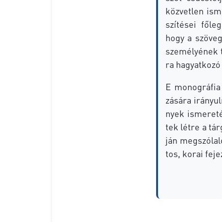
köz­vet­len is­m
szí­té­sei fő­le
hogy a szö­veg
sze­mé­lyé­nek 
ra ha­gyat­ko­zó
E mo­nog­rá­fia
zá­sá­ra irá­nyu
nyek is­me­re­t
tek lét­re a tár
ján meg­szó­la­l
tos, ko­rai fe­j