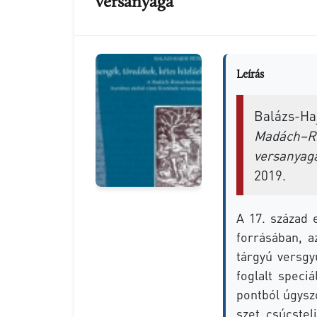
vers­anya­ga
Leírás
Balázs-Haj
Madách–R
vers­anya­g
2019.
A 17. szá­zad e
for­rá­sá­ban, 
tár­gyú vers­gyű
fog­lalt spe­ci­
pont­ból úgy­szó
szet csúcs­tel­