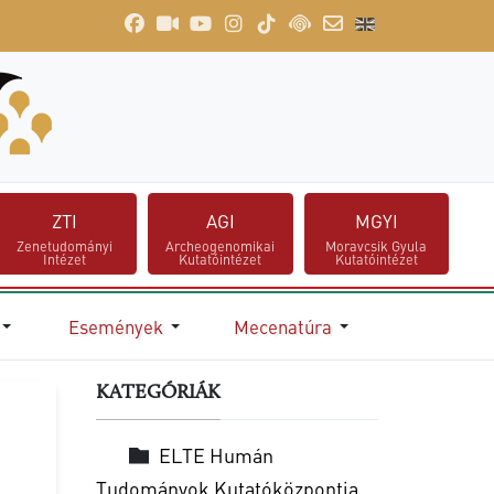
ZTI
AGI
MGYI
Zenetudományi
Archeogenomikai
Moravcsik Gyula
Intézet
Kutatóintézet
Kutatóintézet
Események
Mecenatúra
KATEGÓRIÁK
ELTE Humán
Tudományok Kutatóközpontja