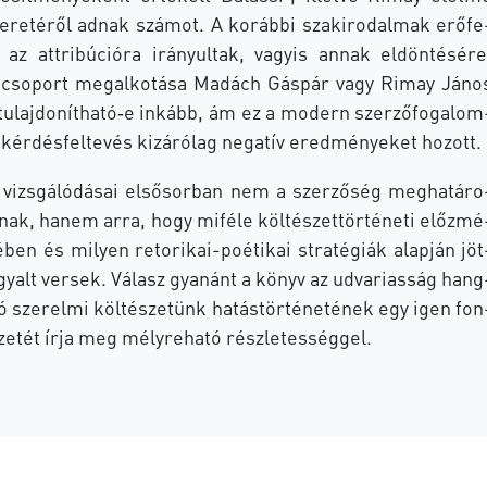
e­re­té­ről ad­nak szá­mot. A ko­ráb­bi szak­iro­dal­mak erő­fe
g az att­ri­bú­ci­ó­ra irá­nyul­tak, vagy­is an­nak el­dön­té­sé­re
­cso­port meg­al­ko­tá­sa Ma­dách Gás­pár vagy Ri­may Já­no
tulajdonítható‑e in­kább, ám ez a mo­dern szer­ző­fo­ga­lom
 kér­dés­fel­te­vés ki­zá­ró­lag ne­ga­tív ered­mé­nye­ket ho­zott.
 vizs­gá­ló­dá­sai el­ső­sor­ban nem a szer­ző­ség meg­ha­tá­ro
l­nak, ha­nem arra, hogy mi­fé­le köl­té­szet­tör­té­ne­ti előz­mé
é­ben és mi­lyen retorikai-poétikai stra­té­gi­ák alap­ján jöt
­gyalt ver­sek. Vá­lasz gya­nánt a könyv az ud­va­ri­as­ság hang
ó sze­rel­mi köl­té­sze­tünk ha­tás­tör­té­ne­té­nek egy igen fon
e­ze­tét írja meg mély­re­ha­tó rész­le­tes­ség­gel.