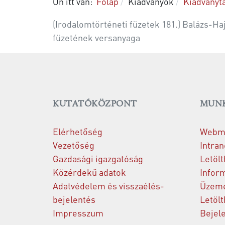
Ön itt van:
Főlap
Kiadványok
Kiadványt
(Iro­da­lom­tör­té­ne­ti fü­ze­tek 181.) Baláz
fü­ze­té­nek vers­anya­ga
KUTATÓKÖZPONT
MUNK
Elérhetőség
Webma
Vezetőség
Intran
Gazdasági igazgatóság
Letölt
Közérdekű adatok
Inform
Adatvédelem és visszaélés-
Üzeme
bejelentés
Letölt
Impresszum
Bejel