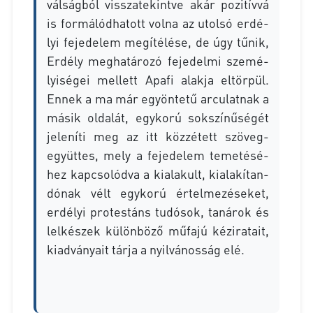
vál­ság­ból vissza­te­kint­ve akár po­zi­tív­vá
is for­má­lód­ha­tott vol­na az utol­só er­dé­
lyi fe­je­de­lem meg­íté­lé­se, de úgy tű­nik,
Er­dély meg­ha­tá­ro­zó fe­je­del­mi sze­mé­
lyi­sé­gei mel­lett Apa­fi alak­ja el­tör­pül.
En­nek a ma már egy­ön­te­tű ar­cu­lat­nak a
má­sik ol­da­lát, egy­ko­rú sok­szí­nű­sé­gét
je­le­ní­ti meg az itt köz­zé­tett szö­veg­
együt­tes, mely a fe­je­de­lem te­me­té­sé­
hez kap­cso­lód­va a ki­ala­kult, ki­ala­kí­tan­
dó­nak vélt egy­ko­rú ér­tel­me­zé­se­ket,
er­dé­lyi pro­tes­táns tu­dó­sok, ta­ná­rok és
lel­ké­szek kü­lön­bö­ző mű­fa­jú kéz­ira­ta­it,
ki­ad­vá­nya­it tár­ja a nyil­vá­nos­ság elé.