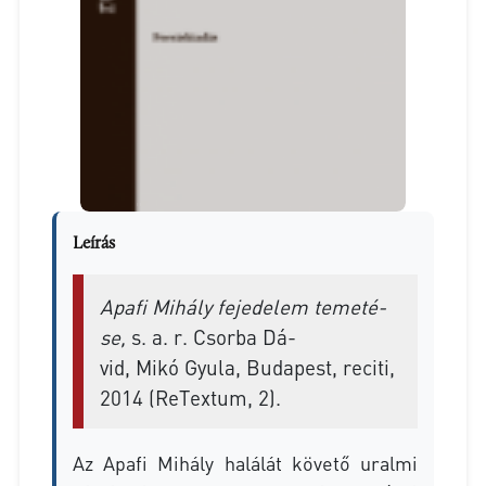
Leírás
Apa­fi Mi­hály fe­je­de­lem te­me­té­
se,
s. a. r. Csor­ba Dá­
vid, Mikó Gyu­la, Bu­da­pest, re­ci­ti,
2014 (Re­Tex­tum, 2).
Az Apa­fi Mi­hály ha­lá­lát kö­ve­tő ural­mi