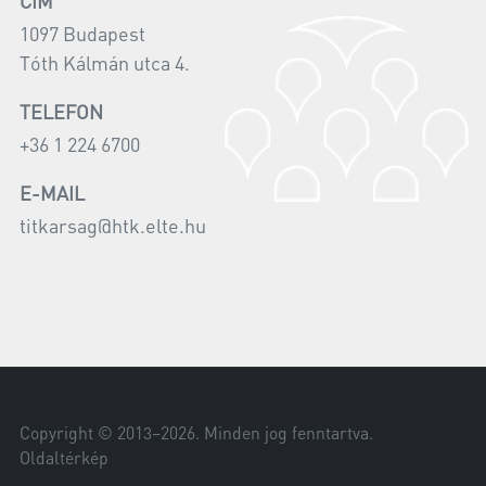
CÍM
1097 Budapest
Tóth Kálmán utca 4.
TELEFON
+36 1 224 6700
E-MAIL
titkarsag@htk.elte.hu
Copyright © 2013–
2026
. Minden jog fenntartva.
Oldaltérkép