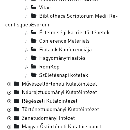
Vitae
|-
Bib­li­ot­he­ca Scrip­to­rum Me­dii Re­
|-
cen­tis­que Ævo­rum
Értelmiségi karriertörténetek
|-
Conference Materials
|-
Fi­a­ta­lok Kon­fe­ren­ci­á­ja
|-
Ha­gyo­mány­fris­sí­tés
|-
RomKép
|-
Születésnapi kötetek
|-
Művészettörténeti Kutatóintézet
Néprajztudományi Kutatóintézet
Régészeti Kutatóintézet
Történettudományi Kutatóintézet
Zenetudományi Intézet
Magyar Őstörténeti Kutatócsoport