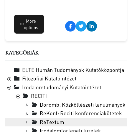
More
options
KATEGÓRIÁK
ELTE Humán Tudományok Kutatóközpontja
Filozófiai Kutatóintézet
Irodalomtudományi Kutatóintézet
RECITI
Doromb: Közköltészeti tanulmányok
|-
ReKonf: Re­ci­ti kon­fe­ren­cia­kö­te­tek
|-
Re­Tex­tum
|-
Iro­da­lom­tör­té­ne­ti fü­ze­tek
|-