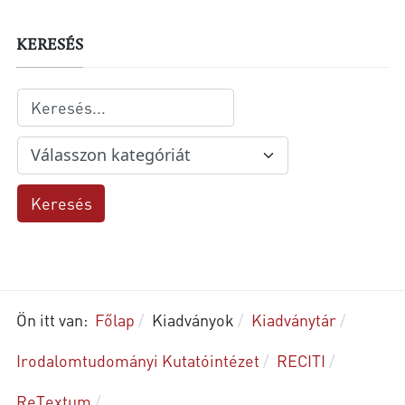
KERESÉS
Ön itt van:
Főlap
Kiadványok
Kiadványtár
Irodalomtudományi Kutatóintézet
RECITI
Re­Tex­tum