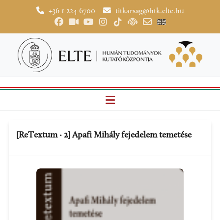
+36 1 224 6700
titkarsag@htk.elte.hu
[ReTextum ‧ 2] Apafi Mihály fejedelem temetése