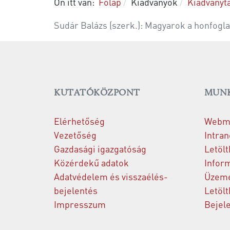
Ön itt van:
Főlap
Kiadványok
Kiadványt
Sudár Balázs (szerk.): Magyarok a honfogl
KUTATÓKÖZPONT
MUNK
Elérhetőség
Webma
Vezetőség
Intran
Gazdasági igazgatóság
Letölt
Közérdekű adatok
Inform
Adatvédelem és visszaélés-
Üzeme
bejelentés
Letölt
Impresszum
Bejel