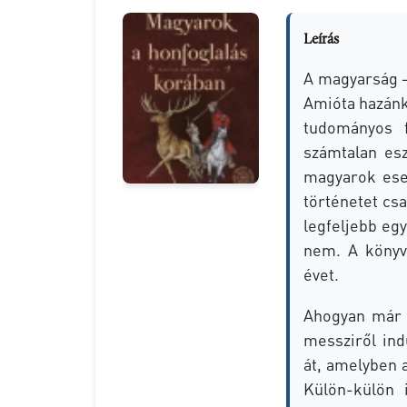
Leírás
A ​magyarság 
Amióta hazánkb
tudományos f
számtalan esz
magyarok eset
történetet cs
legfeljebb eg
nem. A könyv 
évet.
Ahogyan már 
messziről ind
át, amelyben a
Külön-külön 