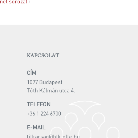
net sorozat
KAPCSOLAT
CÍM
1097 Budapest
Tóth Kálmán utca 4.
TELEFON
+36 1 224 6700
E-MAIL
titkarsag@htk.elte.hu