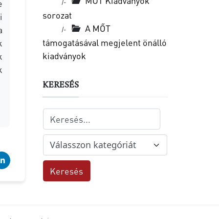
MŐT Kiadványok
|-
e
sorozat
i
A MŐT
a
|-
támogatásával megjelent önálló
k
kiadványok
k
k
KERESÉS