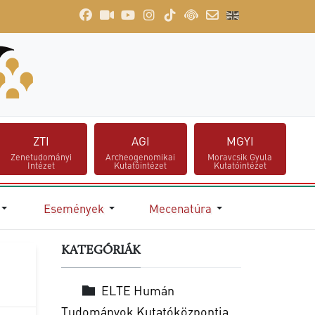
ZTI
AGI
MGYI
Zenetudományi
Archeogenomikai
Moravcsik Gyula
Intézet
Kutatóintézet
Kutatóintézet
Események
Mecenatúra
KATEGÓRIÁK
ELTE Humán
Tudományok Kutatóközpontja