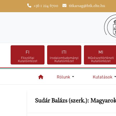
+36 1 224 6700
titkarsag@htk.elte.hu
FI
ITI
MI
Filozófiai
Irodalomtudományi
Művészettörténeti
Kutatóintézet
Kutatóintézet
Kutatóintézet
Rólunk
Kutatások
Kezdőlap
Sudár Balázs (szerk.): Magyaro