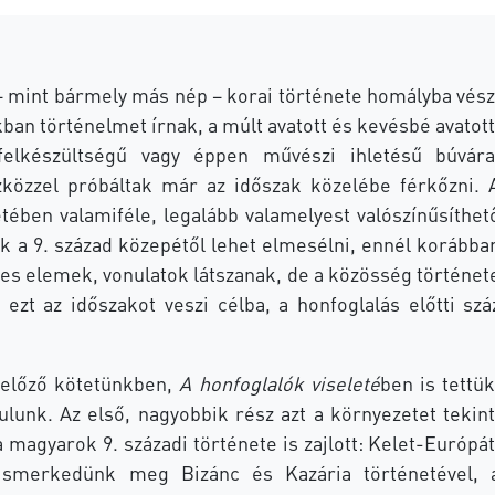
– mint bármely más nép – korai története homályba vész
an történelmet írnak, a múlt avatott és kevésbé avatott
elkészültségű vagy éppen művészi ihletésű búvára
közzel próbáltak már az időszak közelébe férkőzni. 
ében valamiféle, legalább valamelyest valószínűsíthet
ak a 9. század közepétől lehet elmesélni, ennél korábba
yes elemek, vonulatok látszanak, de a közösség történet
ezt az időszakot veszi célba, a honfoglalás előtti szá
előző kötetünkben,
A honfoglalók viseleté
ben is tettük
ulunk. Az első, nagyobbik rész azt a környezetet tekint
 magyarok 9. századi története is zajlott: Kelet-Európát
ismerkedünk meg Bizánc és Kazária történetével, 