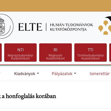
NTI
RI
TTI
Néprajztudományi
Régészeti
Történettudományi
Kutatóintézet
Kutatóintézet
Kutatóintézet
Kiadványok
Pályázatok
Ismerettár
k a honfoglalás korában