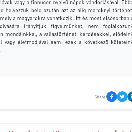
zlávok vagy a finnugor nyelvű népek vándorlásával. Ebb
be helyezzük bele azután azt az alig maroknyi történet
amely a magyarokra vonatkozik. Itt és most elsősorban 
olyására irányítjuk figyelmünket, nem foglalkozun
n mondáinkkal, a vallástörténeti kérdésekkel, elődein
l vagy életmódjával sem: ezek a következő kötetein
.
Share: