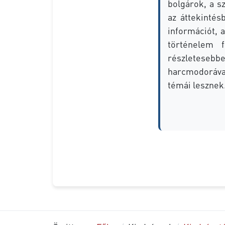
bolgárok, a s
az áttekintés
információt, 
történelem f
részletesebbe
harcmodoráva
témái lesznek