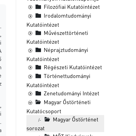
Filozófiai Kutatóintézet
Irodalomtudományi
Kutatóintézet
.
Művészettörténeti
,
Kutatóintézet
i
Néprajztudományi
A
Kutatóintézet
ő
Régészeti Kutatóintézet
n
e
Történettudományi
z
Kutatóintézet
Zenetudományi Intézet
Magyar Őstörténeti
,
Kutatócsoport
i
Magyar Őstörténet
|-
.
sorozat
a