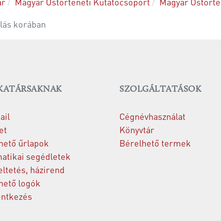
ár
Magyar Őstörténeti Kutatócsoport
Magyar Őstörté
alás korában
ATÁRSAKNAK
SZOLGÁLTATÁSOK
il
Cégnévhasználat
et
Könyvtár
hető űrlapok
Bérelhető termek
atikai segédletek
ltetés, házirend
hető logók
entkezés