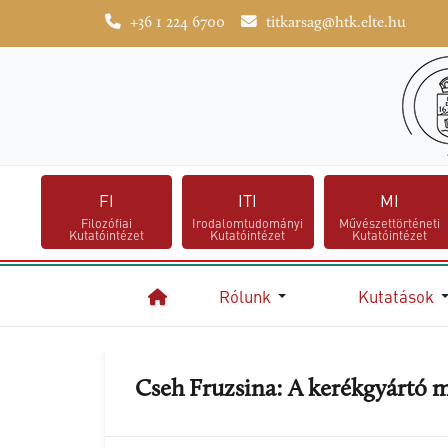
+36 1 224 6700
titkarsag@htk.elte.hu
FI
ITI
MI
Filozófiai
Irodalomtudományi
Művészettörténeti
Kutatóintézet
Kutatóintézet
Kutatóintézet
Rólunk
Kutatások
Kezdőlap
Cseh Fruzsina: A kerékgyártó 