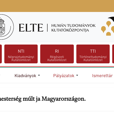
NTI
RI
TTI
Néprajztudományi
Régészeti
Történettudományi
Kutatóintézet
Kutatóintézet
Kutatóintézet
Kiadványok
Pályázatok
Ismerettár
mesterség múlt ja Magyarországon.