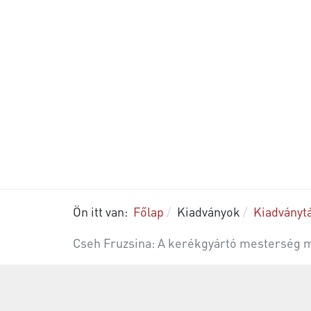
Ön itt van:
Főlap
Kiadványok
Kiadványt
Cseh Fruzsina: A kerékgyártó mesterség m