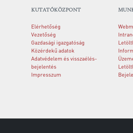
KUTATÓKÖZPONT
MUNK
Elérhetőség
Webma
Vezetőség
Intran
Gazdasági igazgatóság
Letölt
Közérdekű adatok
Inform
Adatvédelem és visszaélés-
Üzeme
bejelentés
Letölt
Impresszum
Bejel