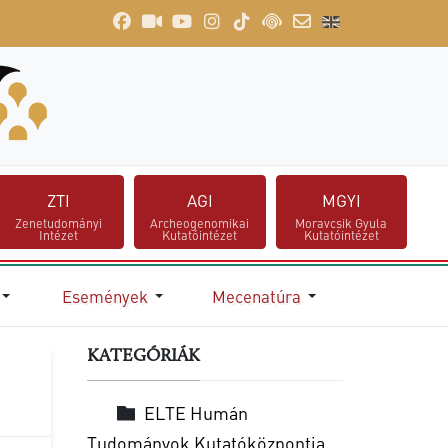
ZTI
AGI
MGYI
Zenetudományi
Archeogenomikai
Moravcsik Gyula
Intézet
Kutatóintézet
Kutatóintézet
Események
Mecenatúra
KATEGÓRIÁK
ELTE Humán
Tudományok Kutatóközpontja