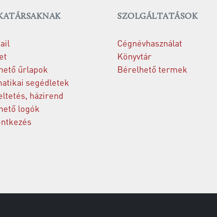
ATÁRSAKNAK
SZOLGÁLTATÁSOK
il
Cégnévhasználat
et
Könyvtár
hető űrlapok
Bérelhető termek
atikai segédletek
ltetés, házirend
hető logók
entkezés